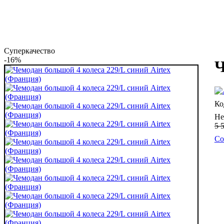
Суперкачество
-16%
Ч
Не
5 
Со