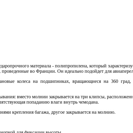
и ударопрочного материала - полипропилена, который характери
я, проведенные во Франции. Он идеально подойдет для авиапере
ановые колеса на подшипниках, вращающиеся на 360 град, 
вания: вместо молнии закрывается на три клипсы, расположенны
пятствующая попаданию влаги внутрь чемодана.
мнями крепления багажа, другое закрывается на молнию.
кнопкой для фиксации высоты.