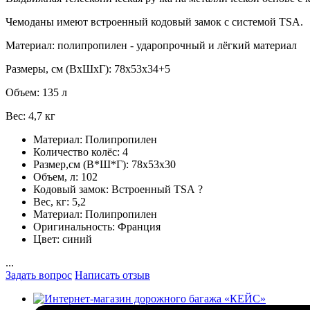
Чемоданы имеют встроенный кодовый замок с системой TSA.
Материал: полипропилен - ударопрочный и лёгкий материал
Размеры, см (ВхШхГ): 78x53x34+5
Объем: 135 л
Вес: 4,7 кг
Материал:
Полипропилен
Количество колёс:
4
Размер,см (В*Ш*Г):
78x53x30
Объем, л:
102
Кодовый замок:
Встроенный TSA
?
Вес, кг:
5,2
Материал:
Полипропилен
Оригинальность:
Франция
Цвет:
синий
...
Задать вопрос
Написать отзыв