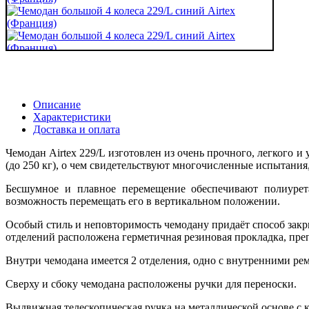
Описание
Характеристики
Доставка и оплата
Чемодан Airtex 229/L изготовлен из очень прочного, легкого 
(до 250 кг), о чем свидетельствуют многочисленные испытани
Бесшумное и плавное перемещение обеспечивают полиурет
возможность перемещать его в вертикальном положении.
Особый стиль и неповторимость чемодану придаёт способ закры
отделений расположена герметичная резиновая прокладка, пре
Внутри чемодана имеется 2 отделения, одно с внутренними ре
Сверху и сбоку чемодана расположены ручки для переноски.
Выдвижная телескопическая ручка на металлической основе с 