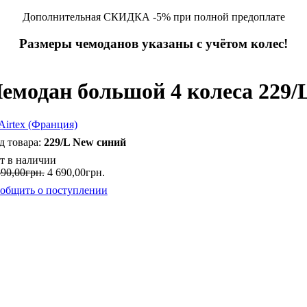
Дополнительная СКИДКА -5% при полной предоплате
Размеры чемоданов указаны с учётом колес!
емодан большой 4 колеса 229/L
229/L New синий
т в наличии
590
,
00
грн.
4 690
,
00
грн.
общить о поступлении