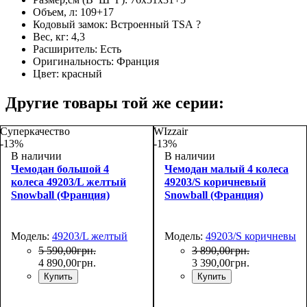
Объем, л:
109+17
Кодовый замок:
Встроенный TSA
?
Вес, кг:
4,3
Расширитель:
Есть
Оригинальность:
Франция
Цвет:
красный
Другие товары той же серии:
Суперкачество
WIzzair
-13%
-13%
В наличии
В наличии
Чемодан большой 4
Чемодан малый 4 колеса
колеса 49203/L желтый
49203/S коричневый
Snowball (Франция)
Snowball (Франция)
Модель:
49203/L желтый
Модель:
49203/S коричневый
5 590
,
00
грн.
3 890
,
00
грн.
4 890
,
00
грн.
3 390
,
00
грн.
Купить
Купить