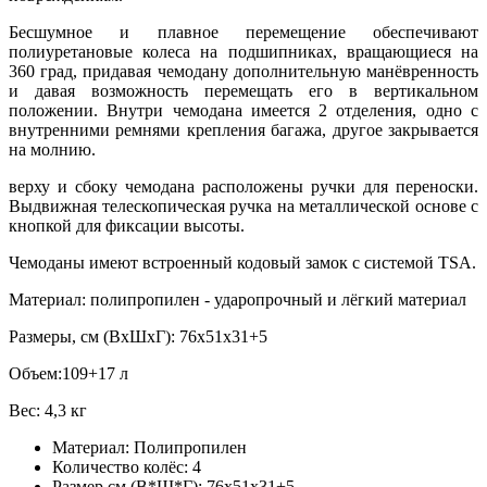
Бесшумное и плавное перемещение обеспечивают
полиуретановые колеса на подшипниках, вращающиеся на
360 град, придавая чемодану дополнительную манёвренность
и давая возможность перемещать его в вертикальном
положении. Внутри чемодана имеется 2 отделения, одно с
внутренними ремнями крепления багажа, другое закрывается
на молнию.
верху и сбоку чемодана расположены ручки для переноски.
Выдвижная телескопическая ручка на металлической основе с
кнопкой для фиксации высоты.
Чемоданы имеют встроенный кодовый замок с системой TSA.
Материал: полипропилен - ударопрочный и лёгкий материал
Размеры, см (ВхШхГ): 76х51х31+5
Объем:109+17 л
Вес: 4,3 кг
Материал:
Полипропилен
Количество колёс:
4
Размер,см (В*Ш*Г):
76х51х31+5