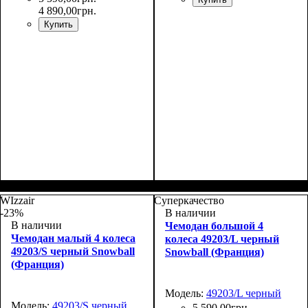
4 890
,
00
грн.
Купить
Размер,см (В*Ш*Г)
Объем, л
: 109+17
:
Размер,см (В*Ш*Г)
Объем, л
: 71+13
:
76х51х31+5
66х45х27+5
WIzzair
Суперкачество
-23%
В наличии
В наличии
Чемодан большой 4
Чемодан малый 4 колеса
колеса 49203/L черный
49203/S черный Snowball
Snowball (Франция)
(Франция)
Модель:
49203/L черный
Модель:
49203/S черный
5 590
,
00
грн.