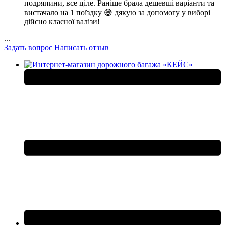
подряпини, все ціле. Раніше брала дешевші варіанти та
вистачало на 1 поїздку 😅 дякую за допомогу у виборі
дійсно класної валізи!
...
Задать вопрос
Написать отзыв