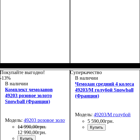
Размер,см (В*Ш*Г)
Объем, л
: 71+13
:
Размер,см (В*Ш*Г)
Объем, л
: 109+17
:
66х45х27+5
76х51х31+5
Покупайте выгодно!
Суперкачество
-13%
В наличии
В наличии
Чемодан средний 4 колеса
Комплект чемоданов
49203/M голубой Snowball
49203 розовое золото
(Франция)
Snowball (Франция)
Модель:
49203/M голубой
Модель:
49203 розовое золото
5 590
,
00
грн.
14 990
,
00
грн.
Купить
12 990
,
00
грн.
Купить