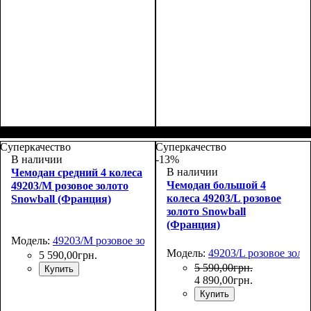
Размер,см (В*Ш*Г)
Объем, л
: 109+17
:
Размер,см (В*Ш*Г)
Объем, л
: 39+8
:
76х51х31+5
55х38х23+5
Суперкачество
Суперкачество
В наличии
-13%
В наличии
Чемодан средний 4 колеса
Чемодан большой 4
49203/M розовое золото
колеса 49203/L розовое
Snowball (Франция)
золото Snowball
(Франция)
Модель:
49203/M розовое золото
Модель:
49203/L розовое золо
5 590
,
00
грн.
5 590
,
00
грн.
Купить
4 890
,
00
грн.
Купить