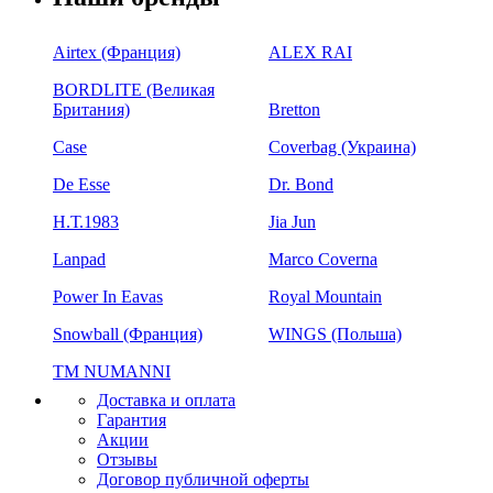
Airtex (Франция)
ALEX RAI
BORDLITE (Великая
Британия)
Bretton
Case
Coverbag (Украина)
De Esse
Dr. Bond
H.Т.1983
Jia Jun
Lanpad
Marco Coverna
Power In Eavas
Royal Mountain
Snowball (Франция)
WINGS (Польша)
ТМ NUMANNI
Доставка и оплата
Гарантия
Акции
Отзывы
Договор публичной оферты