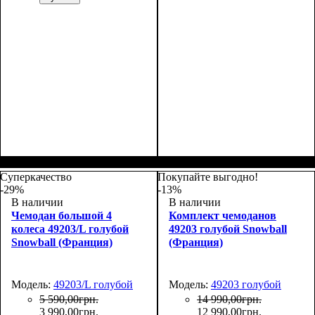
Размер,см (В*Ш*Г)
Объем, л
: 71+13
:
66х45х27+5
Суперкачество
Покупайте выгодно!
-29%
-13%
В наличии
В наличии
Чемодан большой 4
Комплект чемоданов
колеса 49203/L голубой
49203 голубой Snowball
Snowball (Франция)
(Франция)
Модель:
49203/L голубой
Модель:
49203 голубой
5 590
,
00
грн.
14 990
,
00
грн.
3 990
,
00
грн.
12 990
,
00
грн.