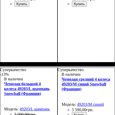
Купить
Купить
Размер,см (В*Ш*Г)
Объем, л
: 109+17
:
76х51х31+5
Суперкачество
Суперкачество
-13%
В наличии
В наличии
Чемодан средний 4 колеса
Чемодан большой 4
49203/M синий Snowball
колеса 49203/L шампань
(Франция)
Snowball (Франция)
Модель:
49203/M синий
Модель:
49203/L шампань
5 590
,
00
грн.
5 590
,
00
грн.
Купить