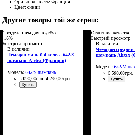
Оригинальность:
Франция
Цвет:
синий
Другие товары той же серии:
С отделением для ноутбука
Отличное качество
-16%
Быстрый просмотр
Быстрый просмотр
В наличии
В наличии
Чемодан средний 
Чемодан малый 4 колеса 642/S
шампань Airtex 
шампань Airtex (Франция)
Модель:
642/M ша
Модель:
642/S шампань
6 590
,
00
грн.
5 090
,
00
грн.
4 290
,
00
грн.
Купить
Купить