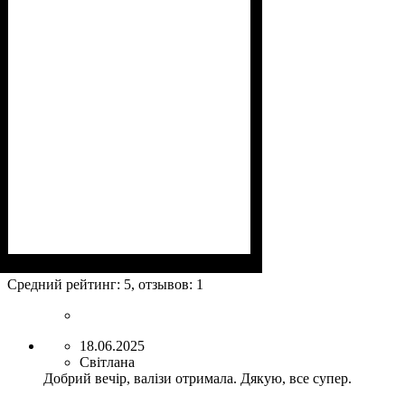
Размеры, см
: 63-75х44-48х24-27
Средний рейтинг:
5
, отзывов:
1
18.06.2025
Світлана
Добрий вечір, валізи отримала. Дякую, все супер.