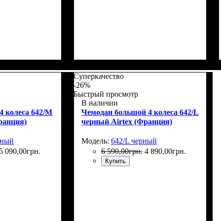
Г)
: 65x44x27+5
Размер,см (В*Ш*Г)
Объем, л
: 110
: 75x52x30+5
Суперкачество
-26%
Быстрый просмотр
В наличии
4 колеса 642/M
Чемодан большой 4 колеса 642/L
ранция)
черный Airtex (Франция)
рный
Модель:
642/L черный
5 090
,
00
грн.
6 590
,
00
грн.
4 890
,
00
грн.
Купить