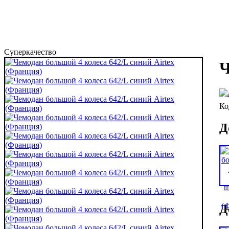
Суперкачество
Ч
Д
Д