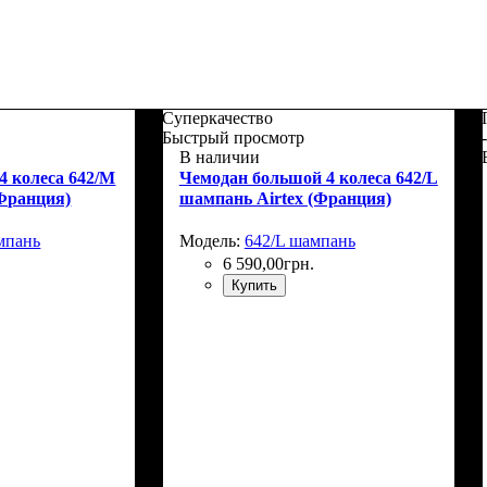
Суперкачество
Быстрый просмотр
В наличии
4 колеса 642/M
Чемодан большой 4 колеса 642/L
(Франция)
шампань Airtex (Франция)
мпань
Модель:
642/L шампань
6 590
,
00
грн.
Купить