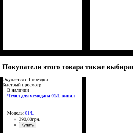
Размер,см (В*Ш*Г)
Объем, л
: 71
: 65x44x27+5
Размер,см (В*Ш*
Объем, л
: 71
Покупатели этого товара также выбира
Окупается с 1 поездки
Быстрый просмотр
В наличии
Чехол для чемодана 01/L винил
Модель:
01/L
390
,
00
грн.
Купить