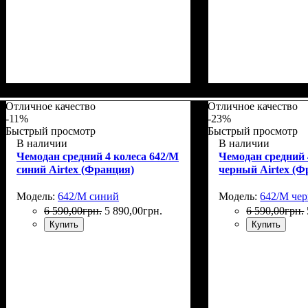
Размер,см (В*Ш*Г)
Объем, л
: 40
: 55x37x20+5
Размер,см (В*Ш*
Объем, л
: 71
Отличное качество
Отличное качество
-11%
-23%
Быстрый просмотр
Быстрый просмотр
В наличии
В наличии
Чемодан средний 4 колеса 642/M
Чемодан средний 
синий Airtex (Франция)
черный Airtex (Ф
Модель:
642/M синий
Модель:
642/M че
6 590
,
00
грн.
5 890
,
00
грн.
6 590
,
00
грн.
Купить
Купить