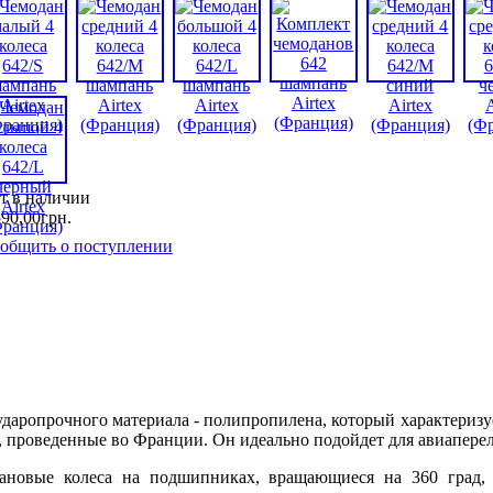
т в наличии
590
,
00
грн.
общить о поступлении
и ударопрочного материала - полипропилена, который характери
я, проведенные во Франции. Он идеально подойдет для авиапере
ановые колеса на подшипниках, вращающиеся на 360 град, 