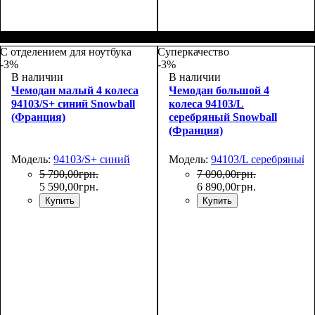
Размер,см (В*Ш*Г)
Объем, л
: 37
:
Размер,см (В*Ш*Г)
Объем, л
: 65
:
55х39х22
67х45х26
С отделением для ноутбука
Суперкачество
-3%
-3%
В наличии
В наличии
Чемодан малый 4 колеса
Чемодан большой 4
94103/S+ синий Snowball
колеса 94103/L
(Франция)
серебряный Snowball
(Франция)
Модель:
94103/S+ синий
Модель:
94103/L серебряный
5 790
,
00
грн.
7 090
,
00
грн.
5 590
,
00
грн.
6 890
,
00
грн.
Купить
Купить