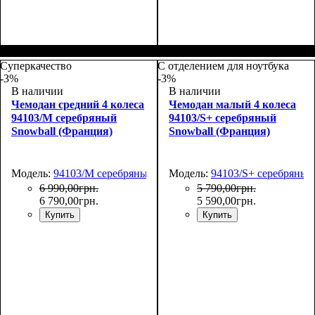
Размер,см (В*Ш*Г)
Объем, л
: 37
:
Размер,см (В*Ш*Г)
Объем, л
: 105
:
55х39х22
77х51х31
Суперкачество
С отделением для ноутбука
-3%
-3%
В наличии
В наличии
Чемодан средний 4 колеса
Чемодан малый 4 колеса
94103/M серебряный
94103/S+ серебряный
Snowball (Франция)
Snowball (Франция)
Модель:
94103/M серебряный
Модель:
94103/S+ серебряный
6 990
,
00
грн.
5 790
,
00
грн.
6 790
,
00
грн.
5 590
,
00
грн.
Купить
Купить