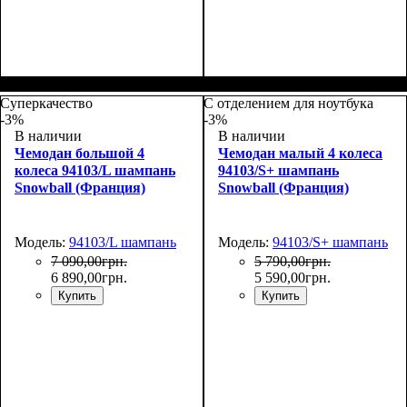
Размер,см (В*Ш*Г)
Объем, л
: 65
:
Размер,см (В*Ш*Г)
Объем, л
: 37
:
67х45х26
55х39х22
Суперкачество
С отделением для ноутбука
-3%
-3%
В наличии
В наличии
Чемодан большой 4
Чемодан малый 4 колеса
колеса 94103/L шампань
94103/S+ шампань
Snowball (Франция)
Snowball (Франция)
Модель:
94103/L шампань
Модель:
94103/S+ шампань
7 090
,
00
грн.
5 790
,
00
грн.
6 890
,
00
грн.
5 590
,
00
грн.
Купить
Купить