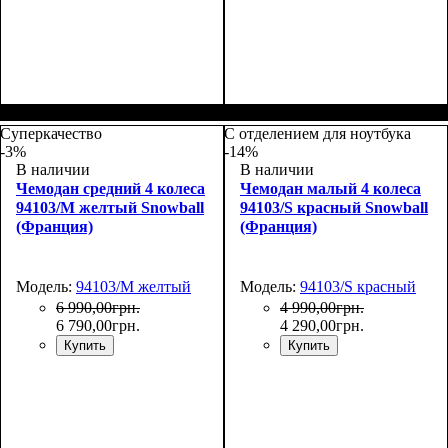
Размер,см (В*Ш*Г)
Объем, л
: 105
:
Размер,см (В*Ш*Г)
Объем, л
: 37
:
77х51х31
55х39х22
Суперкачество
С отделением для ноутбука
-3%
-14%
В наличии
В наличии
Чемодан средний 4 колеса
Чемодан малый 4 колеса
94103/M желтый Snowball
94103/S красный Snowball
(Франция)
(Франция)
Модель:
94103/M желтый
Модель:
94103/S красный
6 990
,
00
грн.
4 990
,
00
грн.
6 790
,
00
грн.
4 290
,
00
грн.
Купить
Купить