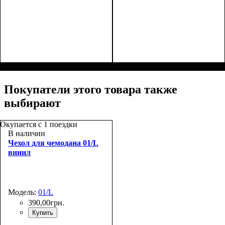
Размер,см (В*Ш*Г)
Объем, л
: 65
:
Размер,см (В*Ш*Г)
Объем, л
: 35
:
67х45х26
55х38x20
Покупатели этого товара также
выбирают
Окупается с 1 поездки
В наличии
Чехол для чемодана 01/L
винил
Модель:
01/L
390
,
00
грн.
Купить