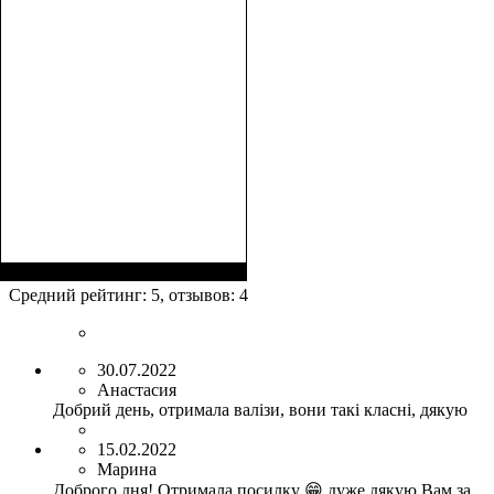
Размеры, см
: 63-75х44-
48х24-27
Средний рейтинг:
5
, отзывов:
4
30.07.2022
Анастасия
Добрий день, отримала валізи, вони такі класні, дякую
15.02.2022
Марина
Доброго дня! Отримала посилку 😁 дуже дякую Вам за