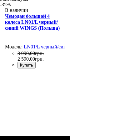
-35%
В наличии
Чемодан большой 4
колеса LN01/L черный/
синий WINGS (Польша)
Модель:
LN01/L черный/синий
3 990
,
00
грн.
2 590
,
00
грн.
Купить
Размер,см (В*Ш*Г)
Объем, л
: 110
: