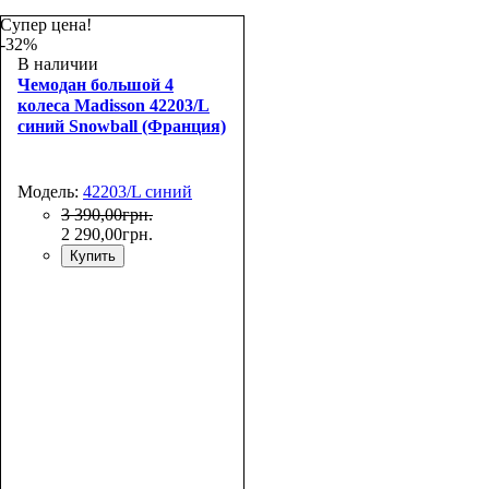
Супер цена!
-32%
В наличии
Чемодан большой 4
колеса Madisson 42203/L
синий Snowball (Франция)
Модель:
42203/L синий
3 390
,
00
грн.
2 290
,
00
грн.
Купить