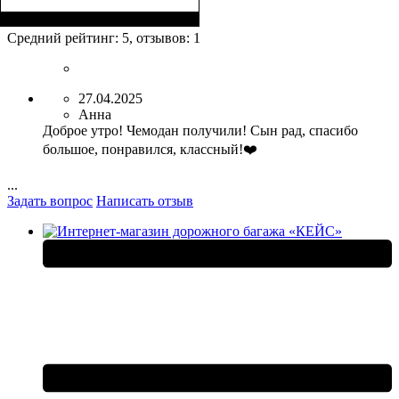
Размер,см (В*Ш*Г)
Объем, л
: 103+17
:
75х50х31+5
Средний рейтинг:
5
, отзывов:
1
27.04.2025
Анна
Доброе утро! Чемодан получили! Сын рад, спасибо
большое, понравился, классный!❤️
...
Задать вопрос
Написать отзыв