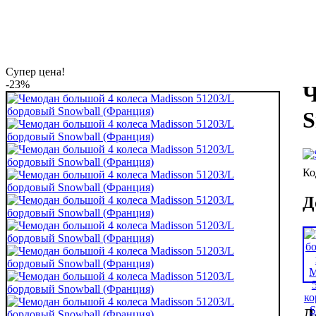
Супер цена!
-23%
Ч
S
Д
Д