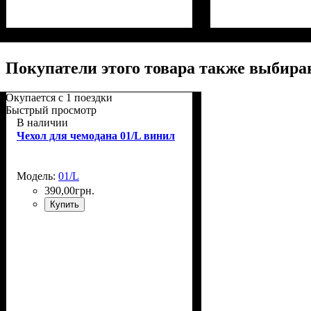
Размер,см (В*Ш*Г)
Объем, л
: 68+13
: 65х45х26+5
Размер,см (В*Ш*
Объем, л
: 106+17
Покупатели этого товара также выбира
Окупается с 1 поездки
Быстрый просмотр
В наличии
Чехол для чемодана 01/L винил
Модель:
01/L
390
,
00
грн.
Купить