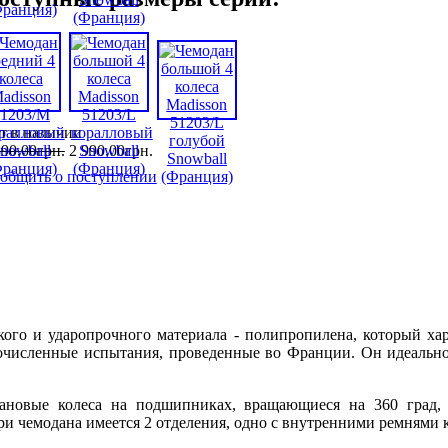
т в наличии
890
,
00
грн.
2 990
,
00
грн.
общить о поступлении
гкого и ударопрочного материала - полипропилена, который х
огочисленные испытания, проведенные во Франции. Он идеально
ановые колеса на подшипниках, вращающиеся на 360 град, 
и чемодана имеется 2 отделения, одно с внутренними ремнями к