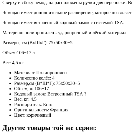
Сверху и сбоку чемодана расположены ручки для переноски. В
Чемодан имеет дополнительное расширение, которое позволяет 
Чемодан имеет встроенный кодовый замок с системой TSA.
Материал: полипропилен - ударопрочный и лёгкий материал
Размеры, см (ВхШхГ): 75х50х30+5
Объем:106+17 л
Вес: 4,5 кг
Материал:
Полипропилен
Количество колёс:
4
Размер,см (В*Ш*Г):
75х50х30+5
Объем, л:
106+17
Кодовый замок:
Встроенный TSA
?
Вес, кг:
4,5
Расширитель:
Есть
Оригинальность:
Франция
Цвет:
коричневый
Другие товары той же серии: