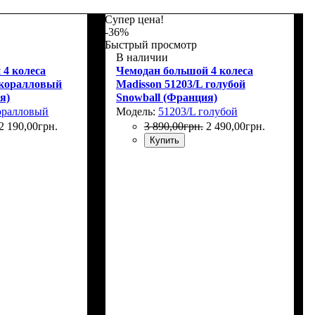
Супер цена!
-36%
Быстрый просмотр
В наличии
 4 колеса
Чемодан большой 4 колеса
 коралловый
Madisson 51203/L голубой
я)
Snowball (Франция)
оралловый
Модель:
51203/L голубой
2 190
,
00
грн.
3 890
,
00
грн.
2 490
,
00
грн.
Купить