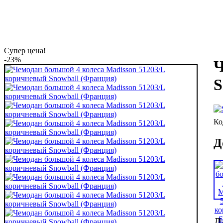
Супер цена!
-23%
Ч
S
Д
Д