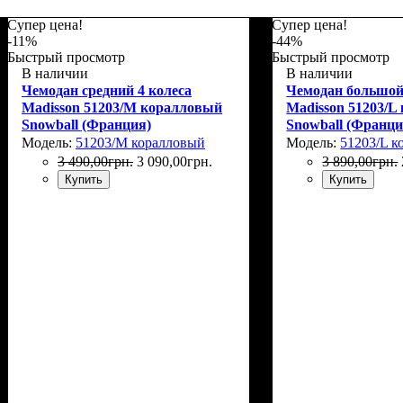
Супер цена!
Супер цена!
-11%
-44%
Быстрый просмотр
Быстрый просмотр
В наличии
В наличии
Чемодан средний 4 колеса
Чемодан большой
Madisson 51203/M коралловый
Madisson 51203/L
Snowball (Франция)
Snowball (Франци
Модель:
51203/M коралловый
Модель:
51203/L к
3 490
,
00
грн.
3 090
,
00
грн.
3 890
,
00
грн.
Купить
Купить