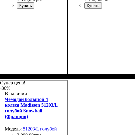
Купить
Купить
Размер,см (В*Ш*Г)
Объем, л
: 68+13
:
Размер,см (В*Ш*Г)
Объем, л
: 106+17
:
65х45х26+5
75х50х30+5
Супер цена!
-36%
В наличии
Чемодан большой 4
колеса Madisson 51203/L
голубой Snowball
(Франция)
Модель:
51203/L голубой