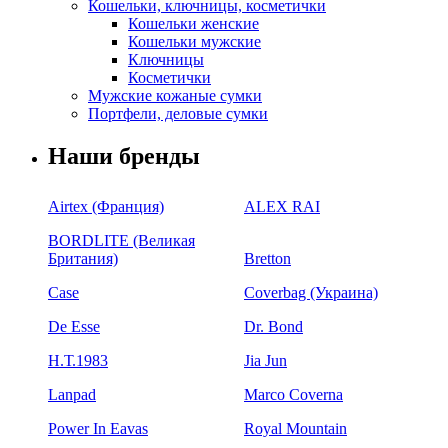
Кошельки, ключницы, косметички
Кошельки женские
Кошельки мужские
Ключницы
Косметички
Мужские кожаные сумки
Портфели, деловые сумки
Наши бренды
Airtex (Франция)
ALEX RAI
BORDLITE (Великая
Британия)
Bretton
Case
Coverbag (Украина)
De Esse
Dr. Bond
H.Т.1983
Jia Jun
Lanpad
Marco Coverna
Power In Eavas
Royal Mountain