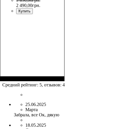
3 890
,
00
грн.
2 490
,
00
грн.
Купить
Размер,см (В*Ш*Г)
Объем, л
: 106+17
:
75х50х30+5
Средний рейтинг:
5
, отзывов:
4
25.06.2025
Марта
Забрала, все Ок, дякую
18.05.2025