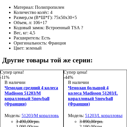
Материал:
Полипропилен
Количество колёс:
4
Размер,см (В*Ш*Г):
75х50х30+5
Объем, л:
106+17
Кодовый замок:
Встроенный TSA
?
Вес, кг:
4,5
Расширитель:
Есть
Оригинальность:
Франция
Цвет:
зеленый
Другие товары той же серии:
Супер цена!
Супер цена!
-11%
-44%
В наличии
В наличии
Чемодан средний 4 колеса
Чемодан большой 4
Madisson 51203/M
колеса Madisson 51203/L
коралловый Snowball
коралловый Snowball
(Франция)
(Франция)
Модель:
51203/M коралловый
Модель:
51203/L коралловый
3 490
,
00
грн.
3 890
,
00
грн.
3 090
,
00
грн.
2 190
,
00
грн.