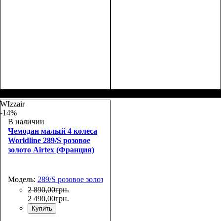
Размер,см (В*Ш*Г)
Объем, л
: 105
:
Размер,см (В*Ш*Г)
Объем, л
: 42
:
74x49x31+5
55x37x23+5
WIzzair
-14%
В наличии
Чемодан малый 4 колеса
Worldline 289/S розовое
золото Airtex (Франция)
Модель:
289/S розовое золото
2 890
,
00
грн.
2 490
,
00
грн.
Купить