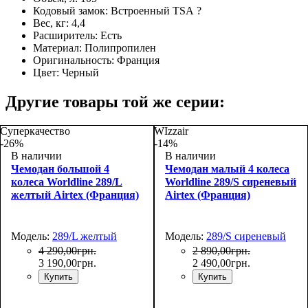
Кодовый замок:
Встроенный TSA
?
Вес, кг:
4,4
Расширитель:
Есть
Материал:
Полипропилен
Оригинальность:
Франция
Цвет:
Черный
Другие товары той же серии:
Суперкачество
WIzzair
-26%
-14%
В наличии
В наличии
Чемодан большой 4
Чемодан малый 4 колеса
колеса Worldline 289/L
Worldline 289/S сиреневый
желтый Airtex (Франция)
Airtex (Франция)
Модель:
289/L желтый
Модель:
289/S сиреневый
4 290
,
00
грн.
2 890
,
00
грн.
3 190
,
00
грн.
2 490
,
00
грн.
Купить
Купить