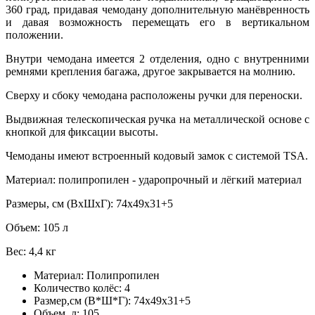
360 град, придавая чемодану дополнительную манёвренность
и давая возможность перемещать его в вертикальном
положении.
Внутри чемодана имеется 2 отделения, одно с внутренними
ремнями крепления багажа, другое закрывается на молнию.
Сверху и сбоку чемодана расположены ручки для переноски.
Выдвижная телескопическая ручка на металлической основе с
кнопкой для фиксации высоты.
Чемоданы имеют встроенный кодовый замок с системой TSA.
Материал: полипропилен - ударопрочный и лёгкий материал
Размеры, см (ВхШхГ): 74x49x31+5
Объем: 105 л
Вес: 4,4 кг
Материал:
Полипропилен
Количество колёс:
4
Размер,см (В*Ш*Г):
74x49x31+5
Объем, л:
105