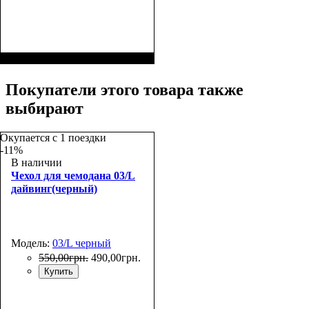
Размер,см (В*Ш*Г)
Объем, л
: 39+8
:
55x37x23+5
Покупатели этого товара также
выбирают
Окупается с 1 поездки
-11%
В наличии
Чехол для чемодана 03/L
дайвинг(черный)
Модель:
03/L черный
550
,
00
грн.
490
,
00
грн.
Купить