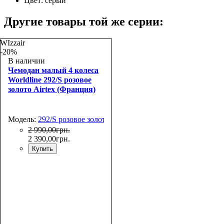
Цвет:
серый
Другие товары той же серии:
WIzzair
-20%
В наличии
Чемодан малый 4 колеса
Worldline 292/S розовое
золото Airtex (Франция)
Модель:
292/S розовое золото
2 990
,
00
грн.
2 390
,
00
грн.
Купить