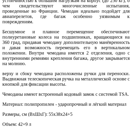
устойчивостью к большим нагрузкам на корпус (до 250 кг), о
чем свидетельствуют многочисленные испытания,
проведенные во Франции. Чемодан идеально подойдет для
авиаперелетов, где багаж особенно уязвимым к
повреждениям.
Бесшумное и плавное перемещение обеспечивают
полиуретановые колеса на подшипниках, вращающиеся на
360 град, придавая чемодану дополнительную манёвренность
и давая возможность перемещать его в вертикальном
положении. Внутри чемодана имеется 2 отделения, одно с
внутренними ремнями крепления багажа, другое закрывается
на молнию.
верху и сбоку чемодана расположены ручки для переноски.
Выдвижная телескопическая ручка на металлической основе с
кнопкой для фиксации высоты.
Чемоданы имеют встроенный кодовый замок с системой TSA.
Материал: полипропилен - ударопрочный и лёгкий материал
Размеры, см (ВхШхГ): 55х38х24+5
Объем: 42+9 л