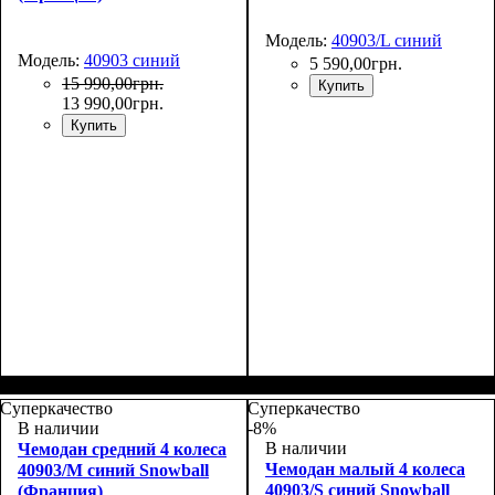
Модель:
40903/L синий
Модель:
40903 синий
5 590
,
00
грн.
15 990
,
00
грн.
Купить
13 990
,
00
грн.
Купить
Размер,см (В*Ш*Г)
Объем, л
: 106+17
:
77х51х31+5
Суперкачество
Суперкачество
В наличии
-8%
В наличии
Чемодан средний 4 колеса
Чемодан малый 4 колеса
40903/M синий Snowball
40903/S синий Snowball
(Франция)