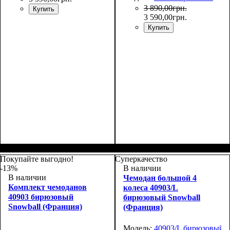
3 890
,
00
грн.
Купить
3 590
,
00
грн.
Купить
Размер,см (В*Ш*Г)
Объем, л
: 69+13
:
Размер,см (В*Ш*Г)
Объем, л
: 42+9
:
67х44х27+5
55х38х24+5
Покупайте выгодно!
Суперкачество
-13%
В наличии
В наличии
Чемодан большой 4
Комплект чемоданов
колеса 40903/L
40903 бирюзовый
бирюзовый Snowball
Snowball (Франция)
(Франция)
Модель:
40903/L бирюзовый