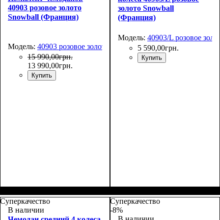
40903 розовое золото
золото Snowball
Snowball (Франция)
(Франция)
Модель:
40903/L розовое золо
Модель:
40903 розовое золото
5 590
,
00
грн.
15 990
,
00
грн.
Купить
13 990
,
00
грн.
Купить
Размер,см (В*Ш*Г)
Объем, л
: 106+17
:
77х51х31+5
Суперкачество
Суперкачество
В наличии
-8%
В наличии
Чемодан средний 4 колеса