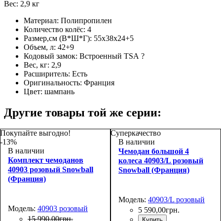
Вес: 2,9 кг
Материал:
Полипропилен
Количество колёс:
4
Размер,см (В*Ш*Г):
55х38х24+5
Объем, л:
42+9
Кодовый замок:
Встроенный TSA
?
Вес, кг:
2,9
Расширитель:
Есть
Оригинальность:
Франция
Цвет:
шампань
Другие товары той же серии:
Покупайте выгодно!
Суперкачество
-13%
В наличии
В наличии
Чемодан большой 4
Комплект чемоданов
колеса 40903/L розовый
40903 розовый Snowball
Snowball (Франция)
(Франция)
Модель:
40903/L розовый
Модель:
40903 розовый
5 590
,
00
грн.
15 990
,
00
грн.
Купить