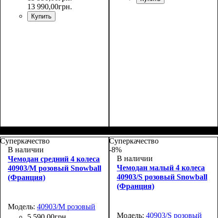
13 990
,
00
грн.
Купить
Размер,см (В*Ш*Г)
Объем, л
: 106+17
:
77х51х31+5
Суперкачество
Суперкачество
В наличии
-8%
В наличии
Чемодан средний 4 колеса
Чемодан малый 4 колеса
40903/M розовый Snowball
40903/S розовый Snowball
(Франция)
(Франция)
Модель:
40903/M розовый
Модель:
40903/S розовый
5 590
,
00
грн.