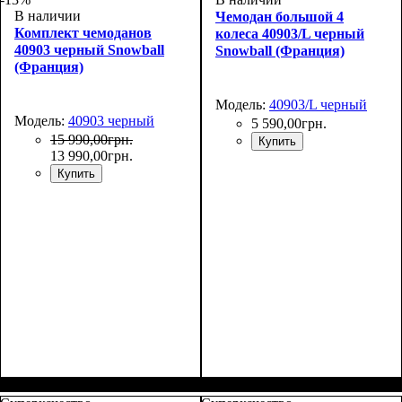
В наличии
Чемодан большой 4
Комплект чемоданов
колеса 40903/L черный
40903 черный Snowball
Snowball (Франция)
(Франция)
Модель:
40903/L черный
Модель:
40903 черный
5 590
,
00
грн.
15 990
,
00
грн.
Купить
13 990
,
00
грн.
Купить
Размер,см (В*Ш*Г)
Объем, л
: 106+17
: