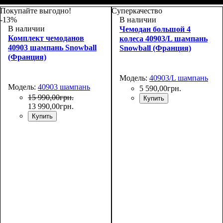
Размер,см (В*Ш*Г)
Объем, л
: 69+13
:
Размер,см (В*Ш*Г)
Объем, л
: 42+9
:
67х44х27+5
55х38х24+5
Покупайте выгодно!
Суперкачество
-13%
В наличии
В наличии
Чемодан большой 4
Комплект чемоданов
колеса 40903/L шампань
40903 шампань Snowball
Snowball (Франция)
(Франция)
Модель:
40903/L шампань
Модель:
40903 шампань
5 590
,
00
грн.
15 990
,
00
грн.
Купить
13 990
,
00
грн.
Купить