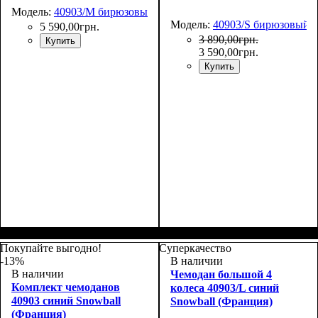
Модель:
40903/M бирюзовый
Модель:
40903/S бирюзовый
5 590
,
00
грн.
3 890
,
00
грн.
Купить
3 590
,
00
грн.
Купить
Размер,см (В*Ш*Г)
Объем, л
: 69+13
:
Размер,см (В*Ш*Г)
Объем, л
: 42+9
:
67х44х27+5
55х38х24+5
Покупайте выгодно!
Суперкачество
-13%
В наличии
В наличии
Чемодан большой 4
Комплект чемоданов
колеса 40903/L синий
40903 синий Snowball
Snowball (Франция)
(Франция)