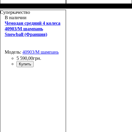
Размер,см (В*Ш*Г)
Объем, л
: 106+17
:
77х51х31+5
Суперкачество
В наличии
Чемодан средний 4 колеса
40903/M шампань
Snowball (Франция)
Модель:
40903/M шампань
5 590
,
00
грн.
Купить