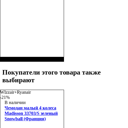
Размер,см (В*Ш*Г)
Объем, л
: 117
:
77х54х31
Покупатели этого товара также
выбирают
WIzzair+Ryanair
-21%
В наличии
Чемодан малый 4 колеса
Madisson 33703/S зеленый
Snowball (Франция)