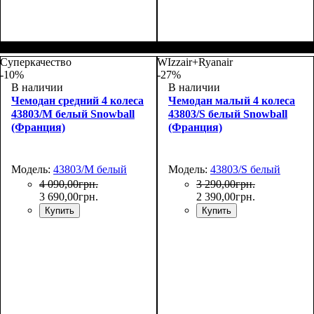
Размер,см (В*Ш*Г)
Объем, л
: 117
:
77х54х31
Суперкачество
WIzzair+Ryanair
-10%
-27%
В наличии
В наличии
Чемодан средний 4 колеса
Чемодан малый 4 колеса
43803/M белый Snowball
43803/S белый Snowball
(Франция)
(Франция)
Модель:
43803/M белый
Модель:
43803/S белый
4 090
,
00
грн.
3 290
,
00
грн.
3 690
,
00
грн.
2 390
,
00
грн.
Купить
Купить