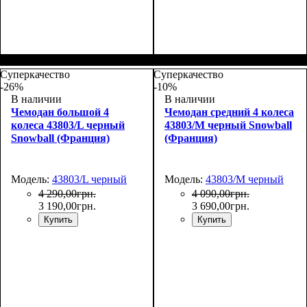
Размер,см (В*Ш*Г)
Объем, л
: 72
:
Размер,см (В*Ш*Г)
Объем, л
: 34
:
67х46х26+5
55х35х20
Суперкачество
Суперкачество
-26%
-10%
В наличии
В наличии
Чемодан большой 4
Чемодан средний 4 колеса
колеса 43803/L черный
43803/M черный Snowball
Snowball (Франция)
(Франция)
Модель:
43803/L черный
Модель:
43803/M черный
4 290
,
00
грн.
4 090
,
00
грн.
3 190
,
00
грн.
3 690
,
00
грн.
Купить
Купить