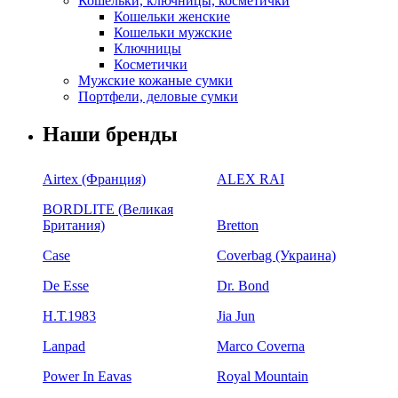
Кошельки, ключницы, косметички
Кошельки женские
Кошельки мужские
Ключницы
Косметички
Мужские кожаные сумки
Портфели, деловые сумки
Наши бренды
Airtex (Франция)
ALEX RAI
BORDLITE (Великая
Британия)
Bretton
Case
Coverbag (Украина)
De Esse
Dr. Bond
H.Т.1983
Jia Jun
Lanpad
Marco Coverna
Power In Eavas
Royal Mountain