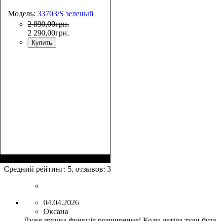
Модель:
33703/S зеленый
2 890
,
00
грн.
2 290
,
00
грн.
Купить
Размер,см (В*Ш*Г)
Объем, л
: 34
:
55х36х20
Средний рейтинг:
5
, отзывов:
3
04.04.2026
Оксана
Дуже зручна функція розширення! Коли летіла туди була