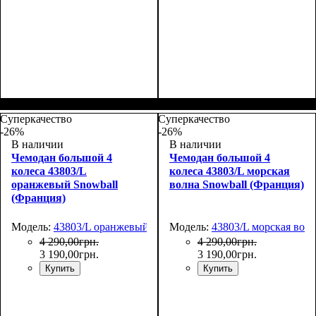
Размер,см (В*Ш*Г)
Объем, л
: 117
:
Размер,см (В*Ш*Г)
Объем, л
: 34
:
77х54х31
55х35х20
Суперкачество
Суперкачество
-26%
-26%
В наличии
В наличии
Чемодан большой 4
Чемодан большой 4
колеса 43803/L
колеса 43803/L морская
оранжевый Snowball
волна Snowball (Франция)
(Франция)
Модель:
43803/L оранжевый
Модель:
43803/L морская вол
4 290
,
00
грн.
4 290
,
00
грн.
3 190
,
00
грн.
3 190
,
00
грн.
Купить
Купить