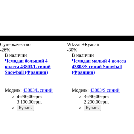
Размер,см (В*Ш*Г)
Объем, л
: 34
:
Размер,см (В*Ш*Г)
Объем, л
: 117
:
55х35х20
77х54х31
Суперкачество
WIzzair+Ryanair
-26%
-30%
В наличии
В наличии
Чемодан большой 4
Чемодан малый 4 колеса
колеса 43803/L синий
43803/S синий Snowball
Snowball (Франция)
(Франция)
Модель:
43803/L синий
Модель:
43803/S синий
4 290
,
00
грн.
3 290
,
00
грн.
3 190
,
00
грн.
2 290
,
00
грн.
Купить
Купить