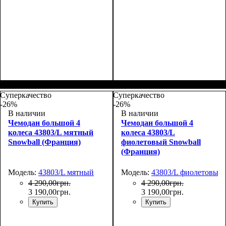
Размер,см (В*Ш*Г)
Объем, л
: 117
:
Размер,см (В*Ш*Г)
Объем, л
: 117
:
77х54х31
77х54х31
Суперкачество
Суперкачество
-26%
-26%
В наличии
В наличии
Чемодан большой 4
Чемодан большой 4
колеса 43803/L мятный
колеса 43803/L
Snowball (Франция)
фиолетовый Snowball
(Франция)
Модель:
43803/L мятный
Модель:
43803/L фиолетовый
4 290
,
00
грн.
4 290
,
00
грн.
3 190
,
00
грн.
3 190
,
00
грн.
Купить
Купить