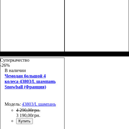
Размер,см (В*Ш*Г)
Объем, л
: 117
:
Размер,см (В*Ш*Г)
Объем, л
: 117
:
77х54х31
77х54х31
Суперкачество
-26%
В наличии
Чемодан большой 4
колеса 43803/L шампань
Snowball (Франция)
Модель:
43803/L шампань
4 290
,
00
грн.
3 190
,
00
грн.
Купить