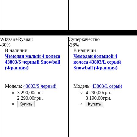
Размер,см (В*Ш*Г)
Объем, л
: 117
:
Размер,см (В*Ш*Г)
Объем, л
: 72
:
77х54х31
67х46х26+5
WIzzair+Ryanair
Суперкачество
-30%
-26%
В наличии
В наличии
Чемодан малый 4 колеса
Чемодан большой 4
43803/S черный Snowball
колеса 43803/L серый
(Франция)
Snowball (Франция)
Модель:
43803/S черный
Модель:
43803/L серый
3 290
,
00
грн.
4 290
,
00
грн.
2 290
,
00
грн.
3 190
,
00
грн.
Купить
Купить