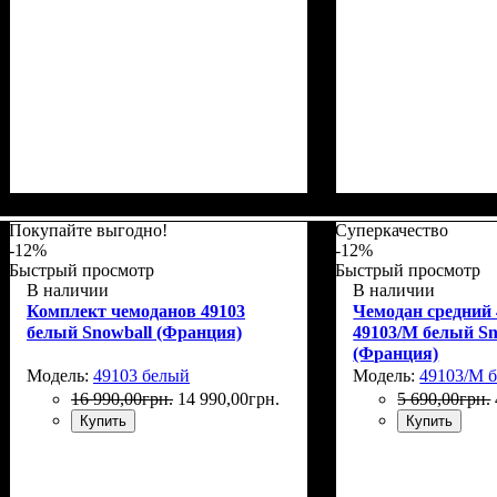
Размер,см (В*Ш*Г)
Объем, л
: 69+12
: 65х46х28+5
Размер,см (В*Ш*
Объем, л
: 112+18
Покупайте выгодно!
Суперкачество
-12%
-12%
Быстрый просмотр
Быстрый просмотр
В наличии
В наличии
Комплект чемоданов 49103
Чемодан средний 
белый Snowball (Франция)
49103/M белый Sn
(Франция)
Модель:
49103 белый
Модель:
49103/M 
16 990
,
00
грн.
14 990
,
00
грн.
5 690
,
00
грн.
Купить
Купить