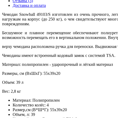
Отзывы (3)
Доставка и оплата
Чемодан Snowball 49103/S изготовлен из очень прочного, ле
нагрузкам на корпус (до 250 кг), о чем свидетельствуют мн
повреждениям.
Бесшумное и плавное перемещение обеспечивают полиурет
возможность перемещать его в вертикальном положении. Внутр
верху чемодана расположена ручка для переноски. Выдвижная 
Чемоданы имеют встроенный кодовый замок с системой TSA.
Материал: полипропилен - ударопрочный и лёгкий материал
Размеры, см (ВхШхГ): 55х39х20
Объем: 39 л
Вес: 2,8 кг
Материал:
Полипропилен
Количество колёс:
4
Размер,см (В*Ш*Г):
55х39x20
Объем, л:
39