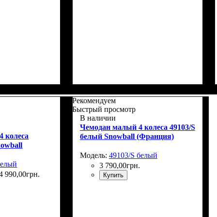
Г)
: 75х51х32+5
Размер,см (В*Ш*Г)
Объем, л
: 39
: 55х39x20
Рекомендуем
Быстрый просмотр
В наличии
Чемодан малый 4 колеса 49103/S
4 колеса
белый Snowball (Франция)
owball
Модель:
49103/S белый
белый
3 790
,
00
грн.
4 990
,
00
грн.
Купить