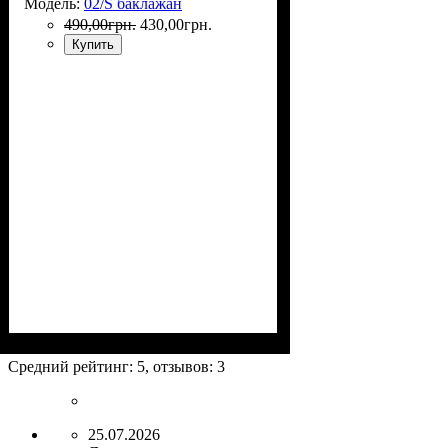
Модель:
02/S баклажан
490
,
00
грн.
430
,
00
грн.
Купить
Размеры, см
: 50-55
Средний рейтинг:
5
, отзывов:
3
25.07.2026