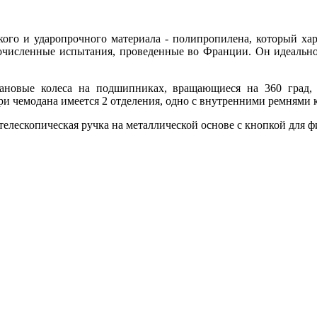
гкого и ударопрочного материала - полипропилена, который х
огочисленные испытания, проведенные во Франции. Он идеально
ановые колеса на подшипниках, вращающиеся на 360 град, 
и чемодана имеется 2 отделения, одно с внутренними ремнями к
телескопическая ручка на металлической основе с кнопкой для 