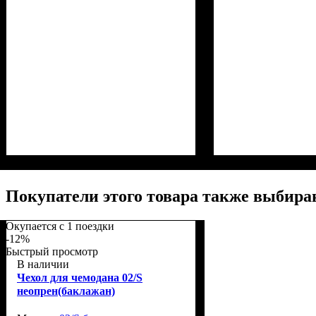
Размер,см (В*Ш*
Объем, л
: 69+12
Покупатели этого товара также выбира
Окупается с 1 поездки
-12%
Быстрый просмотр
В наличии
Чехол для чемодана 02/S
неопрен(баклажан)