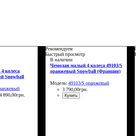
Рекомендуем
Быстрый просмотр
В наличии
Чемодан малый 4 колеса 49103/S
 4 колеса
оранжевый Snowball (Франция)
й Snowball
Модель:
49103/S оранжевый
оранжевый
3 790
,
00
грн.
4 890
,
00
грн.
Купить