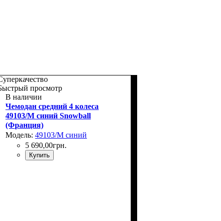
Суперкачество
Быстрый просмотр
В наличии
Чемодан средний 4 колеса
49103/M синий Snowball
(Франция)
Модель:
49103/M синий
5 690
,
00
грн.
Купить