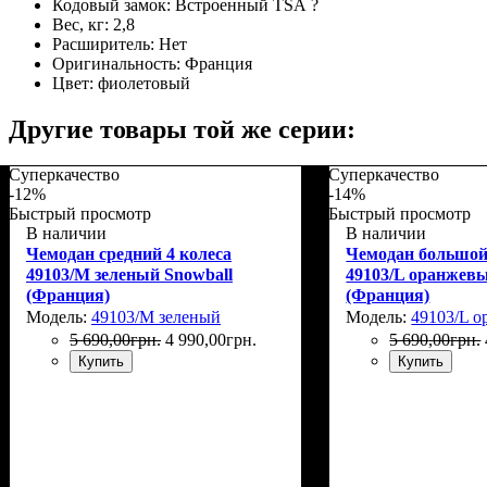
Кодовый замок:
Встроенный TSA
?
Вес, кг:
2,8
Расширитель:
Нет
Оригинальность:
Франция
Цвет:
фиолетовый
Другие товары той же серии:
Суперкачество
Суперкачество
-12%
-14%
Быстрый просмотр
Быстрый просмотр
В наличии
В наличии
Чемодан средний 4 колеса
Чемодан большой
49103/M зеленый Snowball
49103/L оранжевы
(Франция)
(Франция)
Модель:
49103/M зеленый
Модель:
49103/L 
5 690
,
00
грн.
4 990
,
00
грн.
5 690
,
00
грн.
Купить
Купить