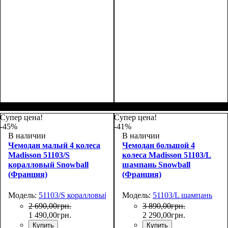
Размер,см (В*Ш*Г)
Объем, л
: 100
:
Размер,см (В*Ш*Г)
Объем, л
: 100
:
74х50х30
74х50х30
Супер цена!
Супер цена!
-45%
-41%
В наличии
В наличии
Чемодан малый 4 колеса
Чемодан большой 4
Madisson 51103/S
колеса Madisson 51103/L
коралловый Snowball
шампань Snowball
(Франция)
(Франция)
Модель:
51103/S коралловый
Модель:
51103/L шампань
2 690
,
00
грн.
3 890
,
00
грн.
1 490
,
00
грн.
2 290
,
00
грн.
Купить
Купить