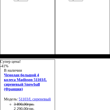
Размер,см (В*Ш*Г)
Объем, л
: 37
:
Размер,см (В*Ш*Г)
Объем, л
: 100
:
55х40х21
74х50х30
Супер цена!
-41%
В наличии
Чемодан большой 4
колеса Madisson 51103/L
сиреневый Snowball
(Франция)
Модель:
51103/L сиреневый
3 890
,
00
грн.
2 290
,
00
грн.