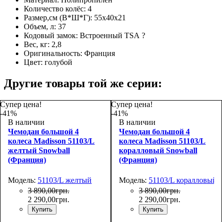
Количество колёс:
4
Размер,см (В*Ш*Г):
55х40х21
Объем, л:
37
Кодовый замок:
Встроенный TSA
?
Вес, кг:
2,8
Оригинальность:
Франция
Цвет:
голубой
Другие товары той же серии:
Супер цена!
Супер цена!
-41%
-41%
В наличии
В наличии
Чемодан большой 4
Чемодан большой 4
колеса Madisson 51103/L
колеса Madisson 51103/L
желтый Snowball
коралловый Snowball
(Франция)
(Франция)
Модель:
51103/L желтый
Модель:
51103/L коралловый
3 890
,
00
грн.
3 890
,
00
грн.
2 290
,
00
грн.
2 290
,
00
грн.
Купить
Купить