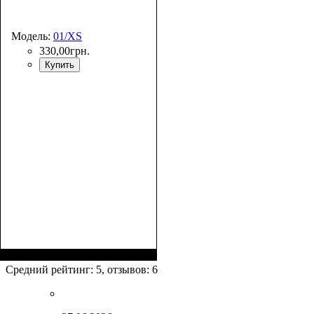
Модель:
01/XS
330
,
00
грн.
Купить
Размеры, см
: 48-55х33-
37х20-23
Средний рейтинг:
5
, отзывов:
6