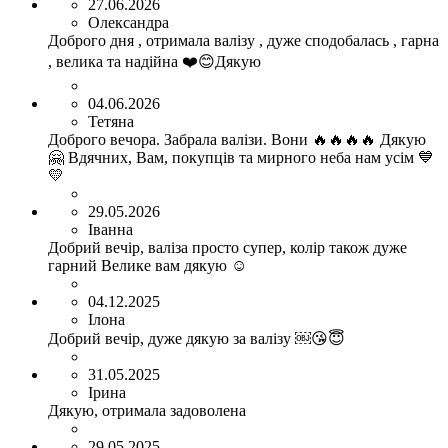
27.06.2026
Олександра
Доброго дня , отримала валізу , дуже сподобалась , гарна
, велика та надійна ❤️😊Дякую
04.06.2026
Тетяна
Доброго вечора. Забрала валізи. Вони 🔥🔥🔥🔥 Дякую
🤗 Вдячних, Вам, покупців та мирного неба нам усім 💙
💛
29.05.2026
Іванна
Добрий вечір, валіза просто супер, колір також дуже
гарний Велике вам дякую ☺️
04.12.2025
Ілона
Добрий вечір, дуже дякую за валізу ￼😘😇
31.05.2025
Ірина
Дякую, отримала задоволена
29.05.2025