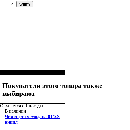
Купить
Размер,см (В*Ш*Г)
Объем, л
: 100
:
74х50х30
Покупатели этого товара также
выбирают
Окупается с 1 поездки
В наличии
Чехол для чемодана 01/XS
винил