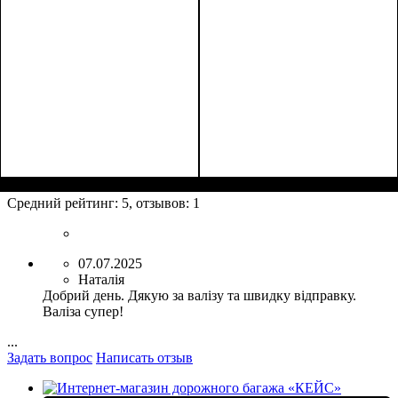
Размер,см (В*Ш*Г)
Объем, л
: 38
:
Размер,см (В*Ш*Г)
Объем, л
: 62
:
55x37x22
65x44x28
Средний рейтинг:
5
, отзывов:
1
07.07.2025
Наталія
Добрий день. Дякую за валізу та швидку відправку.
Валіза супер!
...
Задать вопрос
Написать отзыв