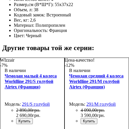
Размер,см (В*Ш*Г):
55x37x22
Объем, л:
38
Кодовый замок:
Встроенный
Вес, кг:
2,6
Материал:
Полипропилен
Оригинальность:
Франция
Цвет:
Черный
Другие товары той же серии:
WIzzair
Цена-качество!
-7%
-12%
В наличии
В наличии
Чемодан малый 4 колеса
Чемодан средний 4 колеса
Worldline 291/S голубой
Worldline 291/M голубой
Airtex (Франция)
Airtex (Франция)
Модель:
291/S голубой
Модель:
291/M голубой
2 890
,
00
грн.
4 090
,
00
грн.
2 690
,
00
грн.
3 590
,
00
грн.
Купить
Купить