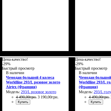
Размер,см (В*Ш*Г)
Объем, л
: 42+6
: 55x37x23+5
Размер,см (В*Ш*
Объем, л
: 104+15
Цена-качество!
Цена-качество!
-29%
-29%
Быстрый просмотр
Быстрый просмотр
В наличии
В наличии
Чемодан большой 4 колеса
Чемодан большой
Worldline 293/L розовое золото
Worldline 293/L г
Airtex (Франция)
(Франция)
Модель:
293/L розовое золото
Модель:
293/L гол
4 490
,
00
грн.
3 190
,
00
грн.
4 490
,
00
грн.
Купить
Купить