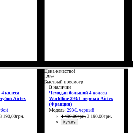
Г)
: 75х48х32+5
Размер,см (В*Ш*Г)
Объем, л
: 42+6
: 55x37x23+5
Цена-качество!
-29%
Быстрый просмотр
В наличии
 4 колеса
Чемодан большой 4 колеса
олубой Airtex
Worldline 293/L черный Airtex
(Франция)
убой
Модель:
293/L черный
3 190
,
00
грн.
4 490
,
00
грн.
3 190
,
00
грн.
Купить