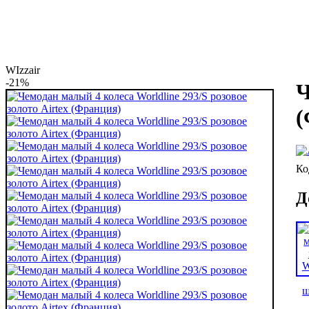
WIzzair
-21%
Ч
(
Д