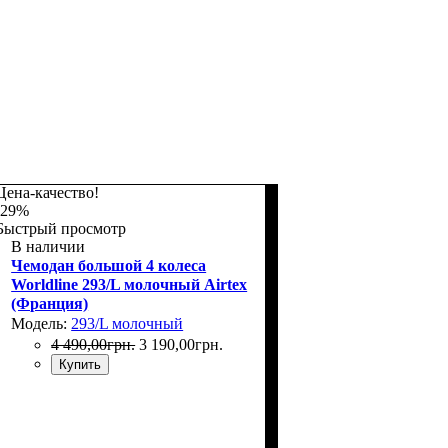
Цена-качество!
-29%
Быстрый просмотр
В наличии
Чемодан большой 4 колеса
Worldline 293/L молочный Airtex
(Франция)
Модель:
293/L молочный
4 490
,
00
грн.
3 190
,
00
грн.
Купить