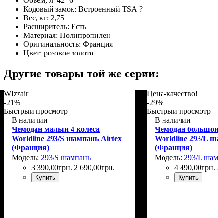
Объем, л:
42+6
Кодовый замок:
Встроенный TSA
?
Вес, кг:
2,75
Расширитель:
Есть
Материал:
Полипропилен
Оригинальность:
Франция
Цвет:
розовое золото
Другие товары той же серии:
WIzzair
Цена-качество!
-21%
-29%
Быстрый просмотр
Быстрый просмотр
В наличии
В наличии
Чемодан малый 4 колеса
Чемодан большой
Worldline 293/S шампань Airtex
Worldline 293/L ш
(Франция)
(Франция)
Модель:
293/S шампань
Модель:
293/L ша
3 390
,
00
грн.
2 690
,
00
грн.
4 490
,
00
грн.
Купить
Купить