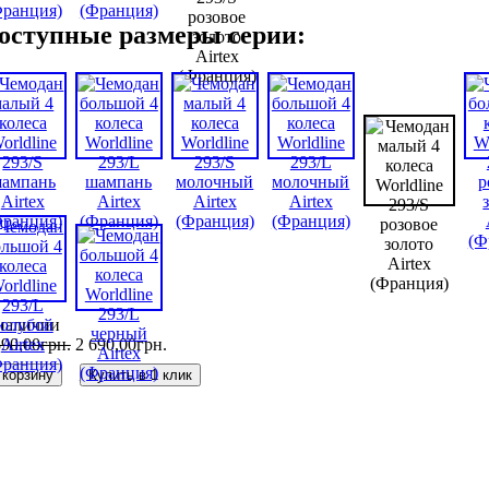
оступные размеры серии:
наличии
390
,
00
грн.
2 690
,
00
грн.
 корзину
Купить в 1 клик