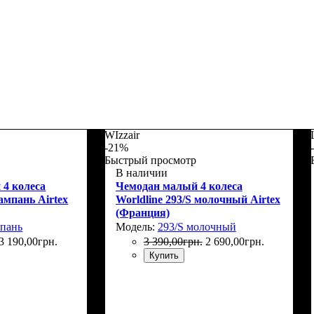
WIzzair
-21%
Быстрый просмотр
В наличии
 4 колеса
Чемодан малый 4 колеса
ампань Airtex
Worldline 293/S молочный Airtex
(Франция)
мпань
Модель:
293/S молочный
3 190
,
00
грн.
3 390
,
00
грн.
2 690
,
00
грн.
Купить