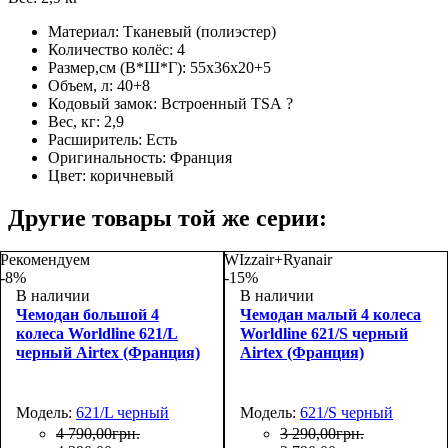
Материал:
Тканевый (полиэстер)
Количество колёс:
4
Размер,см (В*Ш*Г):
55х36х20+5
Объем, л:
40+8
Кодовый замок:
Встроенный TSA
?
Вес, кг:
2,9
Расширитель:
Есть
Оригинальность:
Франция
Цвет:
коричневый
Другие товары той же серии:
Рекомендуем
WIzzair+Ryanair
-8%
-15%
В наличии
В наличии
Чемодан большой 4
Чемодан малый 4 колеса
колеса Worldline 621/L
Worldline 621/S черный
черный Airtex (Франция)
Airtex (Франция)
Модель:
621/L черный
Модель:
621/S черный
4 790
,
00
грн.
3 290
,
00
грн.