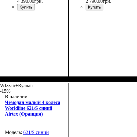
4 390
,
00
грн.
2 790
,
00
грн.
Купить
Купить
Размер,см (В*Ш*Г)
Объем, л
: 110+13
:
Размер,см (В*Ш*Г)
Объем, л
: 40+8
:
76х47х28+5
55х36х20+5
WIzzair+Ryanair
-15%
В наличии
Чемодан малый 4 колеса
Worldline 621/S синий
Airtex (Франция)
Модель:
621/S синий