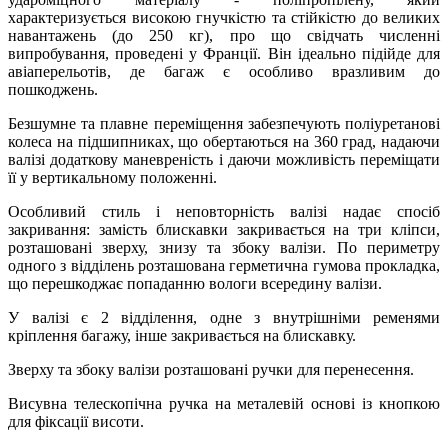
характеризується високою гнучкістю та стійкістю до великих
навантажень (до 250 кг), про що свідчать численні
випробування, проведені у Франції. Він ідеально підійде для
авіаперельотів, де багаж є особливо вразливим до
пошкоджень.
Безшумне та плавне переміщення забезпечують поліуретанові
колеса на підшипниках, що обертаються на 360 град, надаючи
валізі додаткову маневреність і даючи можливість переміщати
її у вертикальному положенні.
Особливий стиль і неповторність валізі надає спосіб
закривання: замість блискавки закривається на три кліпси,
розташовані зверху, знизу та збоку валізи. По периметру
одного з відділень розташована герметична гумова прокладка,
що перешкоджає попаданню вологи всередину валізи.
У валізі є 2 відділення, одне з внутрішніми ременями
кріплення багажу, інше закривається на блискавку.
Зверху та збоку валізи розташовані ручки для перенесення.
Висувна телескопічна ручка на металевій основі із кнопкою
для фіксації висоти.