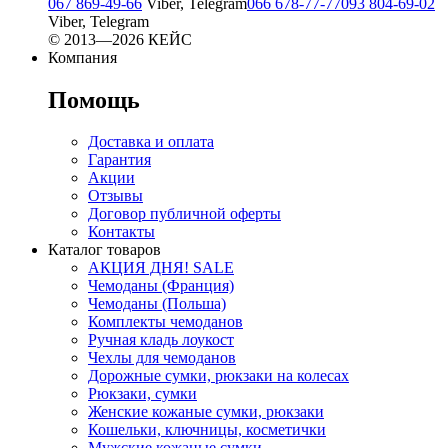
067 869-49-66
Viber, Telegram
066 678-77-77
093 804-69-02
Viber, Telegram
© 2013—2026 КЕЙС
Компания
Помощь
Доставка и оплата
Гарантия
Акции
Отзывы
Договор публичной оферты
Контакты
Каталог товаров
АКЦИЯ ДНЯ! SALE
Чемоданы (Франция)
Чемоданы (Польша)
Комплекты чемоданов
Ручная кладь лоукост
Чехлы для чемоданов
Дорожные сумки, рюкзаки на колесах
Рюкзаки, сумки
Женские кожаные сумки, рюкзаки
Кошельки, ключницы, косметички
Мужские кожаные сумки