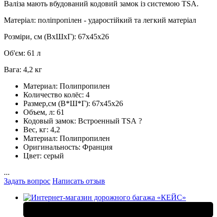
Валіза мають вбудований кодовий замок із системою TSA.
Матеріал: поліпропілен - ударостійкий та легкий матеріал
Розміри, см (ВхШхГ): 67x45x26
Об'єм: 61 л
Вага: 4,2 кг
Материал:
Полипропилен
Количество колёс:
4
Размер,см (В*Ш*Г):
67x45x26
Объем, л:
61
Кодовый замок:
Встроенный TSA
?
Вес, кг:
4,2
Материал:
Полипропилен
Оригинальность:
Франция
Цвет:
серый
...
Задать вопрос
Написать отзыв