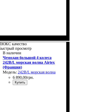
Размер,см (В*Ш*Г)
Объем, л
: 37+5
: 55x39х22+5
ЛЮКС качество
Быстрый просмотр
В наличии
Чемодан большой 4 колеса
242B/L морская волна Airtex
(Франция)
Модель:
242B/L морская волна
6 890
,
00
грн.
Купить