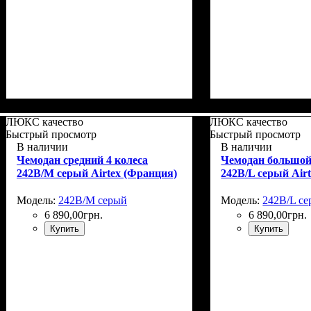
Размер,см (В*Ш*Г)
Объем, л
: 37+5
: 55x39х22+5
Размер,см (В*Ш*
Объем, л
: 67+10
ЛЮКС качество
ЛЮКС качество
Быстрый просмотр
Быстрый просмотр
В наличии
В наличии
Чемодан средний 4 колеса
Чемодан большой
242B/M серый Airtex (Франция)
242B/L серый Air
Модель:
242B/M серый
Модель:
242B/L с
6 890
,
00
грн.
6 890
,
00
грн.
Купить
Купить