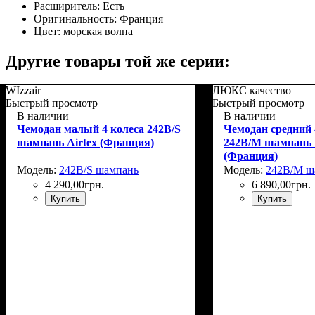
Расширитель:
Есть
Оригинальность:
Франция
Цвет:
морская волна
Другие товары той же серии:
WIzzair
ЛЮКС качество
Быстрый просмотр
Быстрый просмотр
В наличии
В наличии
Чемодан малый 4 колеса 242B/S
Чемодан средний 
шампань Airtex (Франция)
242B/M шампань 
(Франция)
Модель:
242B/S шампань
Модель:
242B/M ш
4 290
,
00
грн.
6 890
,
00
грн.
Купить
Купить