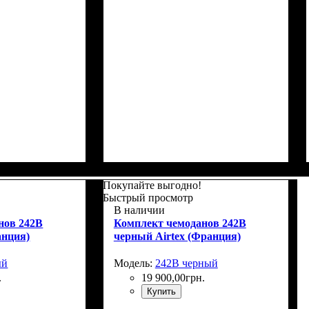
Г)
: 66x46х27+5
Размер,см (В*Ш*Г)
Объем, л
: 110+15
: 76x52х32+5
Покупайте выгодно!
Быстрый просмотр
В наличии
нов 242B
Комплект чемоданов 242B
анция)
черный Airtex (Франция)
ый
Модель:
242B черный
.
19 900
,
00
грн.
Купить