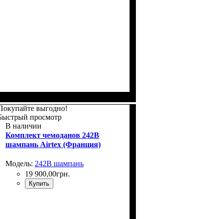
Размер,см (В*Ш*Г)
Объем, л
: 110+15
: 76x52х32+5
Покупайте выгодно!
Быстрый просмотр
В наличии
Комплект чемоданов 242B
шампань Airtex (Франция)
Модель:
242B шампань
19 900
,
00
грн.
Купить