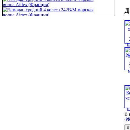
Д
В 
6 
В