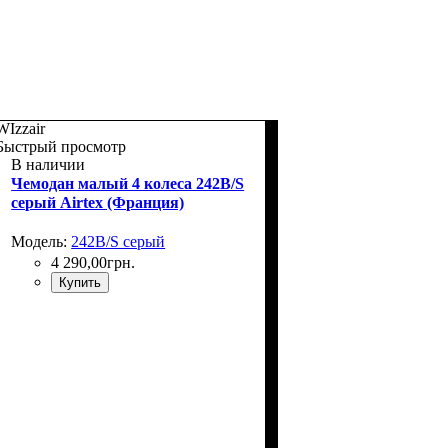
WIzzair
Быстрый просмотр
В наличии
Чемодан малый 4 колеса 242B/S
серый Airtex (Франция)
Модель:
242B/S серый
4 290
,
00
грн.
Купить