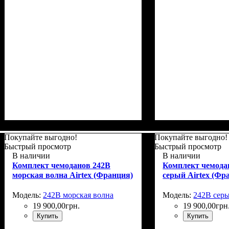
Размер,см (В*Ш*Г)
Объем, л
: 37+5
: 55x39х22+5
Размер,см (В*Ш*
Объем, л
: 67+10
Покупайте выгодно!
Покупайте выгодно!
Быстрый просмотр
Быстрый просмотр
В наличии
В наличии
Комплект чемоданов 242B
Комплект чемода
морская волна Airtex (Франция)
серый Airtex (Фр
Модель:
242B морская волна
Модель:
242B сер
19 900
,
00
грн.
19 900
,
00
грн
Купить
Купить