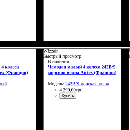
Г)
: 66x46х27+5
Размер,см (В*Ш*Г)
Объем, л
: 110+15
: 76x52х32+5
WIzzair
Быстрый просмотр
В наличии
 4 колеса
Чемодан малый 4 колеса 242B/S
tex (Франция)
морская волна Airtex (Франция)
ерый
Модель:
242B/S морская волна
4 290
,
00
грн.
Купить