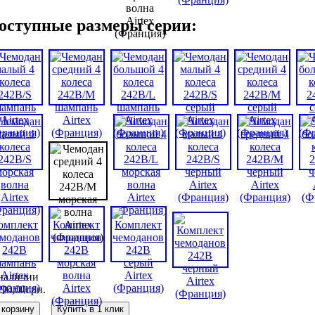
оступные размеры серии:
наличии
890
,
00
грн.
 корзину
Купить в 1 клик