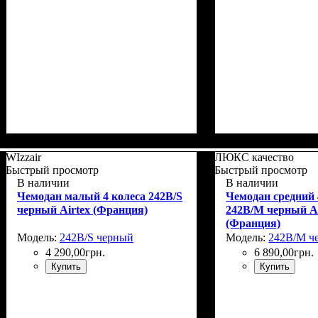
Размер,см (В*Ш*Г)
Объем, л
: 67+10
: 66x46х27+5
Размер,см (В*Ш*
Объем, л
: 110+15
WIzzair
ЛЮКС качество
Быстрый просмотр
Быстрый просмотр
В наличии
В наличии
Чемодан малый 4 колеса 242B/S
Чемодан средний 
черный Airtex (Франция)
242B/M черный Ai
(Франция)
Модель:
242B/S черный
Модель:
242B/M ч
4 290
,
00
грн.
6 890
,
00
грн.
Купить
Купить