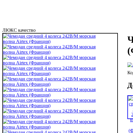
ЛЮКС качество
Ч
(
Д