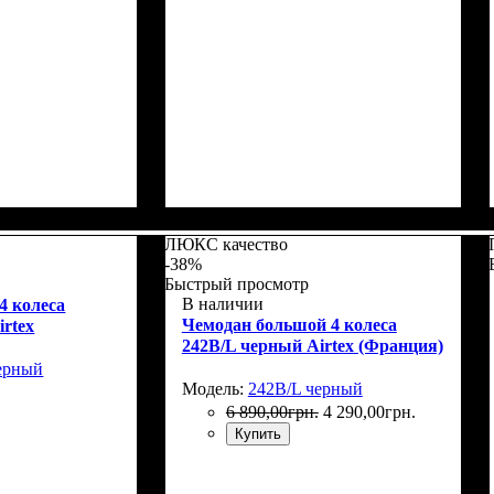
Г)
: 76x52х32+5
Размер,см (В*Ш*Г)
Объем, л
: 37+5
: 55x39х22+5
ЛЮКС качество
-38%
Быстрый просмотр
В наличии
4 колеса
Чемодан большой 4 колеса
rtex
242B/L черный Airtex (Франция)
ерный
Модель:
242B/L черный
6 890
,
00
грн.
4 290
,
00
грн.
Купить