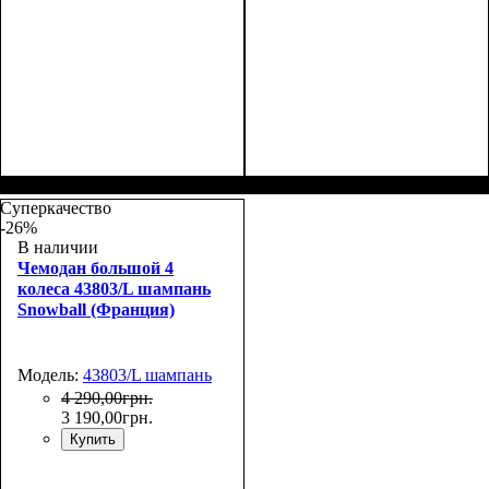
Размер,см (В*Ш*Г)
Объем, л
: 117
:
Размер,см (В*Ш*Г)
Объем, л
: 117
:
77х54х31
77х54х31
Суперкачество
-26%
В наличии
Чемодан большой 4
колеса 43803/L шампань
Snowball (Франция)
Модель:
43803/L шампань
4 290
,
00
грн.
3 190
,
00
грн.
Купить