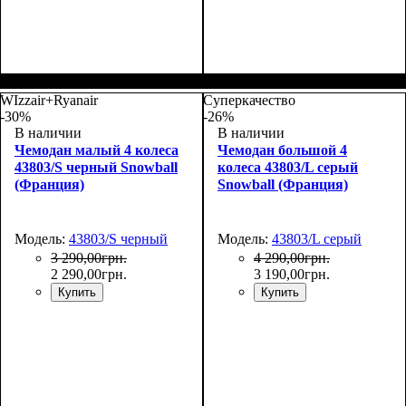
Размер,см (В*Ш*Г)
Объем, л
: 117
:
Размер,см (В*Ш*Г)
Объем, л
: 72
:
77х54х31
67х46х26+5
WIzzair+Ryanair
Суперкачество
-30%
-26%
В наличии
В наличии
Чемодан малый 4 колеса
Чемодан большой 4
43803/S черный Snowball
колеса 43803/L серый
(Франция)
Snowball (Франция)
Модель:
43803/S черный
Модель:
43803/L серый
3 290
,
00
грн.
4 290
,
00
грн.
2 290
,
00
грн.
3 190
,
00
грн.
Купить
Купить