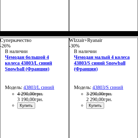
Размер,см (В*Ш*Г)
Объем, л
: 34
:
Размер,см (В*Ш*Г)
Объем, л
: 117
:
55х35х20
77х54х31
Суперкачество
WIzzair+Ryanair
-26%
-30%
В наличии
В наличии
Чемодан большой 4
Чемодан малый 4 колеса
колеса 43803/L синий
43803/S синий Snowball
Snowball (Франция)
(Франция)
Модель:
43803/L синий
Модель:
43803/S синий
4 290
,
00
грн.
3 290
,
00
грн.
3 190
,
00
грн.
2 290
,
00
грн.
Купить
Купить