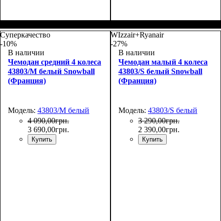
Размер,см (В*Ш*Г)
Объем, л
: 117
:
77х54х31
Суперкачество
WIzzair+Ryanair
-10%
-27%
В наличии
В наличии
Чемодан средний 4 колеса
Чемодан малый 4 колеса
43803/M белый Snowball
43803/S белый Snowball
(Франция)
(Франция)
Модель:
43803/M белый
Модель:
43803/S белый
4 090
,
00
грн.
3 290
,
00
грн.
3 690
,
00
грн.
2 390
,
00
грн.
Купить
Купить