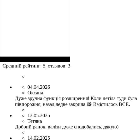
Размер,см (В*Ш*Г)
Объем, л
: 117
:
77х54х31
Средний рейтинг:
5
, отзывов:
3
04.04.2026
Оксана
Дуже зручна функція розширення! Коли летіла туди була
півпорожня, назад ледве закрила 😄 Вмістилось ВСЕ.
12.05.2025
Тетяна
Добрий ранок, валізи дуже сподобались, дякую)
14.02.2025