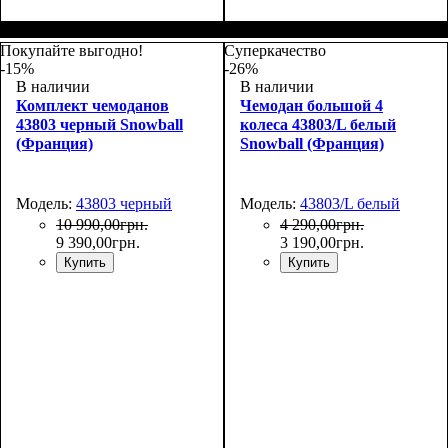
Покупайте выгодно!
Суперкачество
-15%
-26%
В наличии
В наличии
Комплект чемоданов
Чемодан большой 4
43803 черный Snowball
колеса 43803/L белый
(Франция)
Snowball (Франция)
Модель:
43803 черный
Модель:
43803/L белый
10 990
,
00
грн.
4 290
,
00
грн.
9 390
,
00
грн.
3 190
,
00
грн.
Купить
Купить