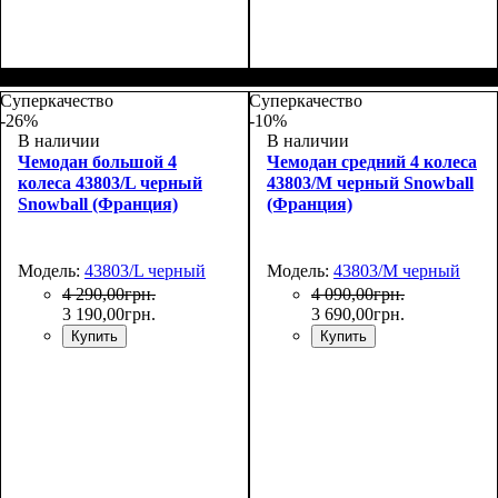
Размер,см (В*Ш*Г)
Объем, л
: 72
:
Размер,см (В*Ш*Г)
Объем, л
: 34
:
67х46х26+5
55х35х20
Суперкачество
Суперкачество
-26%
-10%
В наличии
В наличии
Чемодан большой 4
Чемодан средний 4 колеса
колеса 43803/L черный
43803/M черный Snowball
Snowball (Франция)
(Франция)
Модель:
43803/L черный
Модель:
43803/M черный
4 290
,
00
грн.
4 090
,
00
грн.
3 190
,
00
грн.
3 690
,
00
грн.
Купить
Купить