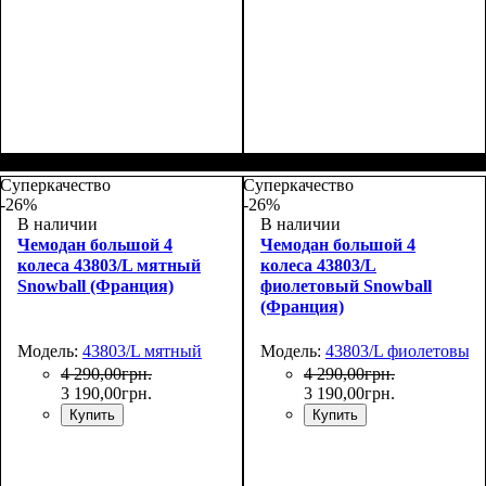
Размер,см (В*Ш*Г)
Объем, л
: 117
:
Размер,см (В*Ш*Г)
Объем, л
: 117
:
77х54х31
77х54х31
Суперкачество
Суперкачество
-26%
-26%
В наличии
В наличии
Чемодан большой 4
Чемодан большой 4
колеса 43803/L мятный
колеса 43803/L
Snowball (Франция)
фиолетовый Snowball
(Франция)
Модель:
43803/L мятный
Модель:
43803/L фиолетовый
4 290
,
00
грн.
4 290
,
00
грн.
3 190
,
00
грн.
3 190
,
00
грн.
Купить
Купить