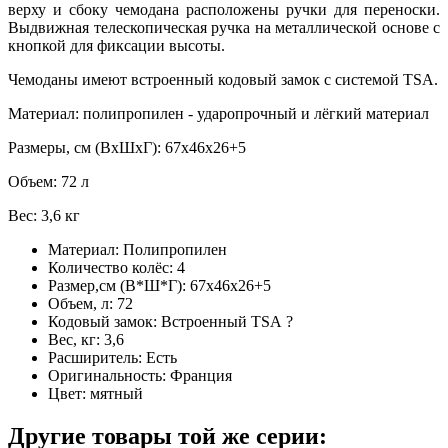
верху и сбоку чемодана расположены ручки для переноски.
Выдвижная телескопическая ручка на металлической основе с
кнопкой для фиксации высоты.
Чемоданы имеют встроенный кодовый замок с системой TSA.
Материал: полипропилен - ударопрочный и лёгкий материал
Размеры, см (ВхШхГ): 67х46х26+5
Объем: 72 л
Вес: 3,6 кг
Материал:
Полипропилен
Количество колёс:
4
Размер,см (В*Ш*Г):
67х46х26+5
Объем, л:
72
Кодовый замок:
Встроенный TSA
?
Вес, кг:
3,6
Расширитель:
Есть
Оригинальность:
Франция
Цвет:
мятный
Другие товары той же серии: