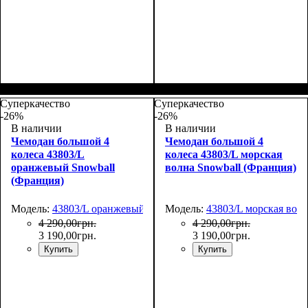
Размер,см (В*Ш*Г)
Объем, л
: 117
:
Размер,см (В*Ш*Г)
Объем, л
: 34
:
77х54х31
55х35х20
Суперкачество
Суперкачество
-26%
-26%
В наличии
В наличии
Чемодан большой 4
Чемодан большой 4
колеса 43803/L
колеса 43803/L морская
оранжевый Snowball
волна Snowball (Франция)
(Франция)
Модель:
43803/L оранжевый
Модель:
43803/L морская вол
4 290
,
00
грн.
4 290
,
00
грн.
3 190
,
00
грн.
3 190
,
00
грн.
Купить
Купить