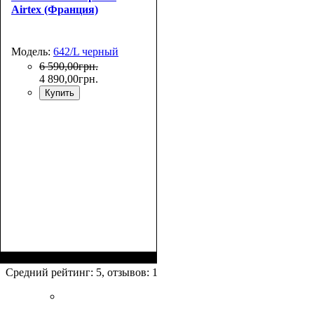
Airtex (Франция)
Модель:
642/L черный
6 590
,
00
грн.
4 890
,
00
грн.
Купить
Размер,см (В*Ш*Г)
Объем, л
: 110
:
75x52x30+5
Средний рейтинг:
5
, отзывов:
1