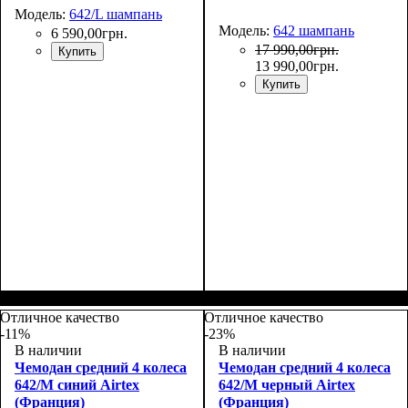
Модель:
642/L шампань
Модель:
642 шампань
6 590
,
00
грн.
17 990
,
00
грн.
Купить
13 990
,
00
грн.
Купить
Размер,см (В*Ш*Г)
Объем, л
: 110
:
75x52x30+5
Отличное качество
Отличное качество
-11%
-23%
В наличии
В наличии
Чемодан средний 4 колеса
Чемодан средний 4 колеса
642/M синий Airtex
642/M черный Airtex
(Франция)
(Франция)