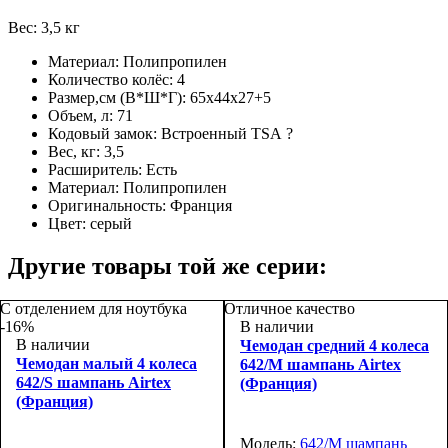
Вес: 3,5 кг
Материал:
Полипропилен
Количество колёс:
4
Размер,см (В*Ш*Г):
65x44x27+5
Объем, л:
71
Кодовый замок:
Встроенный TSA
?
Вес, кг:
3,5
Расширитель:
Есть
Материал:
Полипропилен
Оригинальность:
Франция
Цвет:
серый
Другие товары той же серии:
С отделением для ноутбука
Отличное качество
-16%
В наличии
В наличии
Чемодан средний 4 колеса
Чемодан малый 4 колеса
642/M шампань Airtex
642/S шампань Airtex
(Франция)
(Франция)
Модель:
642/M шампань