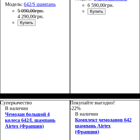
Модель:
642/S шампань
6 590
,
00
грн.
5 090
,
00
грн.
Купить
4 290
,
00
грн.
Купить
Размер,см (В*Ш*Г)
Объем, л
: 40
:
Размер,см (В*Ш*Г)
Объем, л
: 71
:
55x37x20+5
65x44x27+5
Суперкачество
Покупайте выгодно!
В наличии
-22%
В наличии
Чемодан большой 4
Комплект чемоданов 642
колеса 642/L шампань
шампань Airtex
Airtex (Франция)
(Франция)