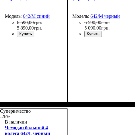
Модель:
642/M синий
Модель:
642/M черный
6 590
,
00
грн.
6 590
,
00
грн.
5 890
,
00
грн.
5 090
,
00
грн.
Купить
Купить
Размер,см (В*Ш*Г)
Объем, л
: 71
:
Размер,см (В*Ш*Г)
Объем, л
: 71
:
65x44x27+5
65x44x27+5
Суперкачество
-26%
В наличии
Чемодан большой 4
колеса 642/L черный