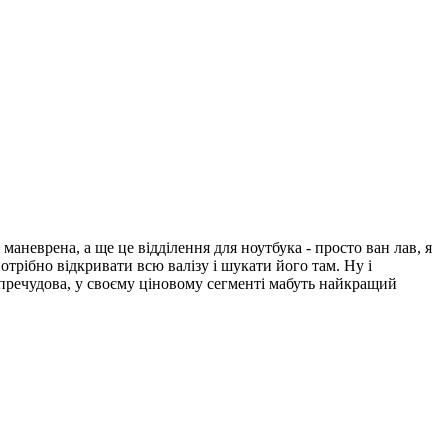
маневрена, а ще це відділення для ноутбука - просто ван лав, я
отрібно відкривати всю валізу і шукати його там. Ну і
а пречудова, у своєму ціновому сегменті мабуть найкращий