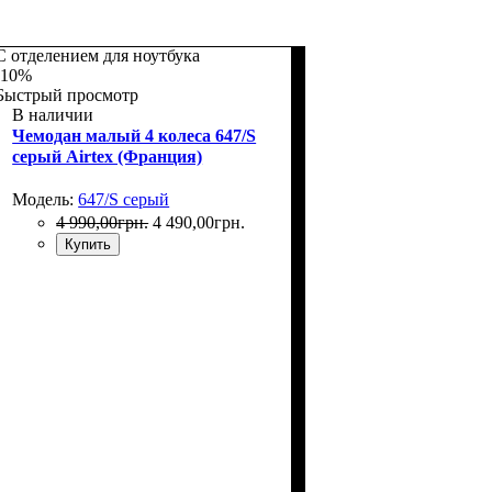
С отделением для ноутбука
-10%
Быстрый просмотр
В наличии
Чемодан малый 4 колеса 647/S
серый Airtex (Франция)
Модель:
647/S серый
4 990
,
00
грн.
4 490
,
00
грн.
Купить