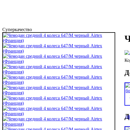
Суперкачество
Ч
Д
Д