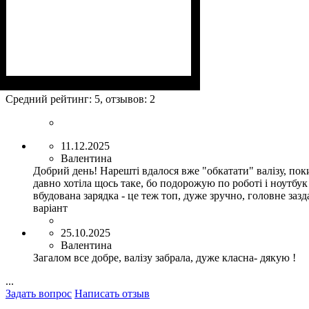
Размер,см (В*Ш*Г)
Объем, л
: 105+17
: 76x52x31+5
Средний рейтинг:
5
, отзывов:
2
11.12.2025
Валентина
Добрий день! Нарешті вдалося вже "обкатати" валізу, поки
давно хотіла щось таке, бо подорожую по роботі і ноутбук
вбудована зарядка - це теж топ, дуже зручно, головне за
варіант
25.10.2025
Валентина
Загалом все добре, валізу забрала, дуже класна- дякую !
...
Задать вопрос
Написать отзыв