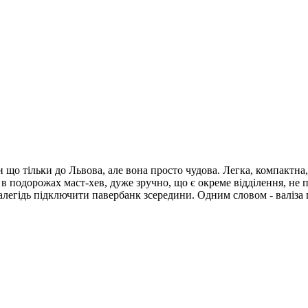
 що тільки до Львова, але вона просто чудова. Легка, компактна, 
 в подорожах маст-хев, дуже зручно, що є окреме відділення, не п
здалегідь підключити павербанк зсередини. Одним словом - валіз