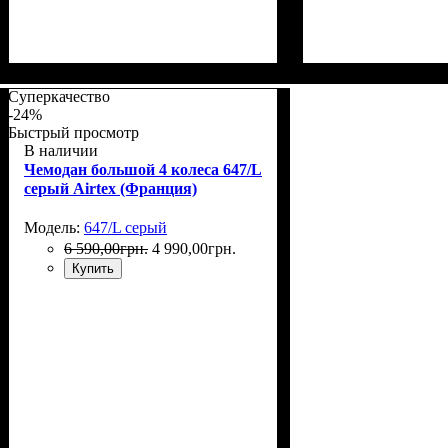
Размер,см (В*Ш*Г)
Объем, л
: 40+8
: 55x38x22+5
Размер,см (В*Ш*
Объем, л
: 40+8
Суперкачество
-24%
Быстрый просмотр
В наличии
Чемодан большой 4 колеса 647/L
серый Airtex (Франция)
Модель:
647/L серый
6 590
,
00
грн.
4 990
,
00
грн.
Купить