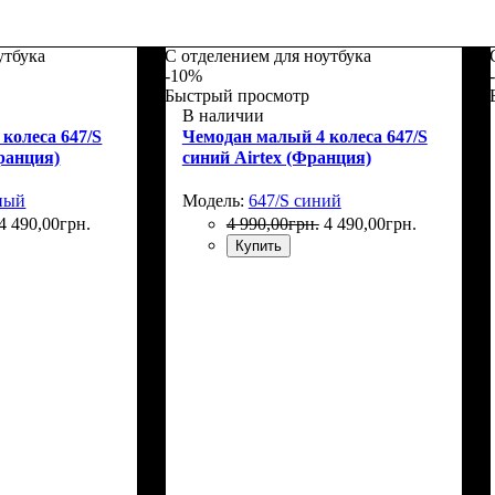
утбука
С отделением для ноутбука
-10%
Быстрый просмотр
В наличии
колеса 647/S
Чемодан малый 4 колеса 647/S
ранция)
синий Airtex (Франция)
рный
Модель:
647/S синий
4 490
,
00
грн.
4 990
,
00
грн.
4 490
,
00
грн.
Купить