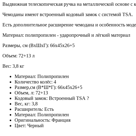
Выдвижная телескопическая ручка на металлической основе с 
Чемоданы имеют встроенный кодовый замок с системой TSA.
Есть дополнительное расширение чемодана и особенность моде
Материал: полипропилен - ударопрочный и лёгкий материал
Размеры, см (ВхШхГ): 66x45x26+5
Объем: 72+13 л
Вес: 3,8 кг
Материал:
Полипропилен
Количество колёс:
4
Размер,см (В*Ш*Г):
66x45x26+5
Объем, л:
72+13
Кодовый замок:
Встроенный TSA
?
Вес, кг:
3,8
Расширитель:
Есть
Материал:
Полипропилен
Оригинальность:
Франция
Цвет:
Черный