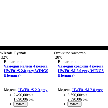
Размер,см (В*Ш*Г)
Объем, л
: 62
:
Размер,см (В*Ш*Г)
Объем, л
: 100
:
65х44х25
75х50х30
WIzzair+Ryanair
Отличное качество
-32%
-28%
В наличии
В наличии
Чемодан малый 4 колеса
Чемодан средний 4 колеса
HWF01/S 2.0 grey WINGS
HWF01/M 2.0 grey WINGS
(Польша)
(Польша)
Модель:
HWF01/S 2.0 grey
Модель:
HWF01/M 2.0 grey
2 490
,
00
грн.
3 590
,
00
грн.
1 690
,
00
грн.
2 590
,
00
грн.
Купить
Купить