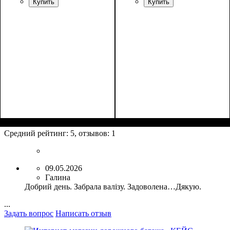
Купить
Купить
Размер,см (В*Ш*Г)
Объем, л
: 62
:
Размер,см (В*Ш*Г)
Объем, л
: 37
:
65х44х25
55х39x20
Средний рейтинг:
5
, отзывов:
1
09.05.2026
Галина
Добрий день. Забрала валізу. Задоволена…Дякую.
...
Задать вопрос
Написать отзыв