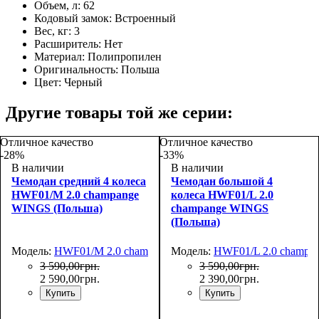
Объем, л:
62
Кодовый замок:
Встроенный
Вес, кг:
3
Расширитель:
Нет
Материал:
Полипропилен
Оригинальность:
Польша
Цвет:
Черный
Другие товары той же серии:
Отличное качество
Отличное качество
-28%
-33%
В наличии
В наличии
Чемодан средний 4 колеса
Чемодан большой 4
HWF01/M 2.0 champange
колеса HWF01/L 2.0
WINGS (Польша)
champange WINGS
(Польша)
Модель:
HWF01/M 2.0 champange
Модель:
HWF01/L 2.0 champa
3 590
,
00
грн.
3 590
,
00
грн.
2 590
,
00
грн.
2 390
,
00
грн.
Купить
Купить