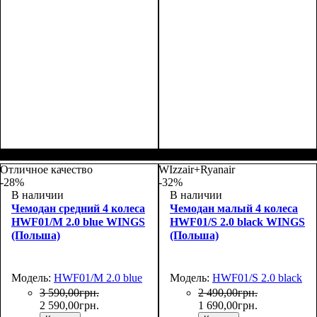
Размер,см (В*Ш*Г)
Объем, л
: 37
:
Размер,см (В*Ш*Г)
Объем, л
: 62
:
55х39x20
65х44х25
Отличное качество
WIzzair+Ryanair
-28%
-32%
В наличии
В наличии
Чемодан средний 4 колеса
Чемодан малый 4 колеса
HWF01/M 2.0 blue WINGS
HWF01/S 2.0 black WINGS
(Польша)
(Польша)
Модель:
HWF01/M 2.0 blue
Модель:
HWF01/S 2.0 black
3 590
,
00
грн.
2 490
,
00
грн.
2 590
,
00
грн.
1 690
,
00
грн.