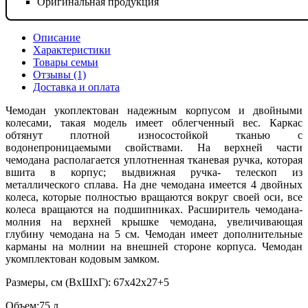
Оригинальная продукция
Описание
Характеристики
Товары семьи
Отзывы (1)
Доставка и оплата
Чемодан укоплектован надежным корпусом и двойными
колесами, такая модель имеет облегченный вес. Каркас
обтянут плотной износостойкой тканью с
водонепроницаемыми свойствами. На верхней части
чемодана располагается уплотненная тканевая ручка, которая
вшита в корпус; выдвижная ручка- телескоп из
металлического сплава. На дне чемодана имеется 4 двойных
колеса, которые полностью вращаются вокруг своей оси, все
колеса вращаются на подшипниках. Расширитель чемодана-
молния на верхней крышке чемодана, увеличивающая
глубину чемодана на 5 см. Чемодан имеет дополнительные
карманы на молнии на внешней стороне корпуса. Чемодан
укомплектован кодовым замком.
Размеры, см (ВхШхГ): 67х42х27+5
Объем:75 л