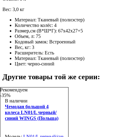
Вес: 3,0 кг
Материал:
Тканевый (полиэстер)
Количество колёс:
4
Размер,см (В*Ш*Г):
67х42х27+5
Объем, л:
75
Кодовый замок:
Встроенный
Вес, кг:
3
Расширитель:
Есть
Материал:
Тканевый (полиэстер)
Цвет:
черно-синий
Другие товары той же серии:
Рекомендуем
-35%
В наличии
Чемодан большой 4
колеса LN01/L черный/
синий WINGS (Польша)
Модель:
LN01/L черный/синий