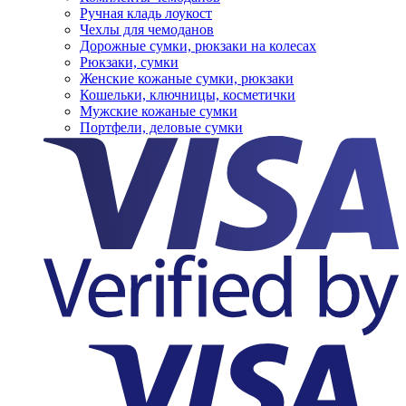
Ручная кладь лоукост
Чехлы для чемоданов
Дорожные сумки, рюкзаки на колесах
Рюкзаки, сумки
Женские кожаные сумки, рюкзаки
Кошельки, ключницы, косметички
Мужские кожаные сумки
Портфели, деловые сумки