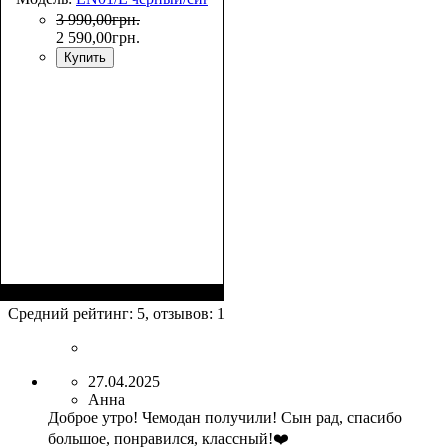
3 990
,
00
грн.
2 590
,
00
грн.
Купить
Размер,см (В*Ш*Г)
Объем, л
: 110
:
79х47х30+5
Средний рейтинг:
5
, отзывов:
1
27.04.2025
Анна
Доброе утро! Чемодан получили! Сын рад, спасибо
большое, понравился, классный!❤️