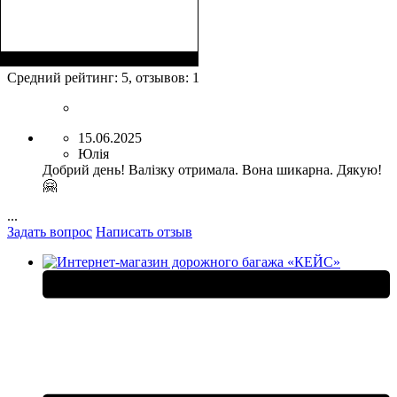
Размер,см (В*Ш*Г)
Объем, л
: 39+8
:
55x37x23+5
Средний рейтинг:
5
, отзывов:
1
15.06.2025
Юлія
Добрий день! Валізку отримала. Вона шикарна. Дякую!
🤗
...
Задать вопрос
Написать отзыв