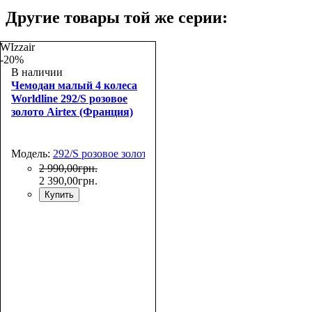
Другие товары той же серии:
WIzzair
-20%
В наличии
Чемодан малый 4 колеса
Worldline 292/S розовое
золото Airtex (Франция)
Модель:
292/S розовое золото
2 990
,
00
грн.
2 390
,
00
грн.
Купить