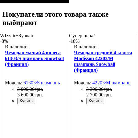
Размер,см (В*Ш*Г)
Объем, л
: 38
:
55х38x20
Покупатели этого товара также
выбирают
WIzzair+Ryanair
Супер цена!
-8%
-18%
В наличии
В наличии
Чемодан малый 4 колеса
Чемодан средний 4 колеса
61303/S шампань Snowball
Madisson 42203/M
(Франция)
шампань Snowball
(Франция)
Модель:
61303/S шампань
Модель:
42203/M шампань
3 990
,
00
грн.
3 390
,
00
грн.
3 690
,
00
грн.
2 790
,
00
грн.
Купить
Купить