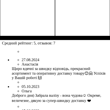
Размеры, см
: 63-75х44-
Размер,см (В*Ш*Г)
Объем, л
: 108
:
48х24-27
76x51x31+5
Средний рейтинг:
5
, отзывов:
7
27.08.2024
Анастасія
Щиро вдячні за швидку відповідь, прекрасний
асортимент та оперативну доставку товару😊🤗 Успіхів
у Вашій роботі 🙌
05.10.2023
Ольга
Доброго дня) Забрала валізу - вона чудова☺️ Окреме,
величезне, дякую за супер-швидку доставку ❤️