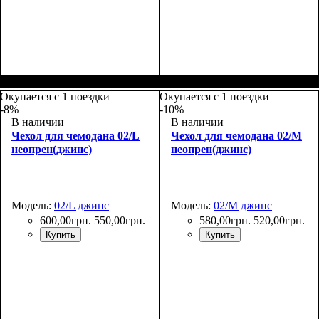
Размер,см (В*Ш*Г)
Объем, л
: 38
:
Размер,см (В*Ш*Г)
Объем, л
: 68+13
:
55х38x20
66х45х27+5
Окупается с 1 поездки
Окупается с 1 поездки
-8%
-10%
В наличии
В наличии
Чехол для чемодана 02/L
Чехол для чемодана 02/M
неопрен(джинс)
неопрен(джинс)
Модель:
02/L джинс
Модель:
02/M джинс
600
,
00
грн.
550
,
00
грн.
580
,
00
грн.
520
,
00
грн.
Купить
Купить