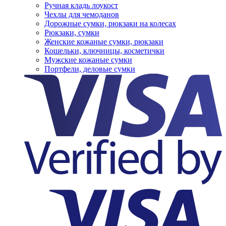
Ручная кладь лоукост
Чехлы для чемоданов
Дорожные сумки, рюкзаки на колесах
Рюкзаки, сумки
Женские кожаные сумки, рюкзаки
Кошельки, ключницы, косметички
Мужские кожаные сумки
Портфели, деловые сумки