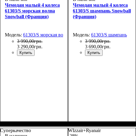
Чемодан малый 4 колеса
Чемодан малый 4 колеса
61303/S морская волна
61303/S шампань Snowball
Snowball (Франция)
(Франция)
Модель:
61303/S морская волна
Модель:
61303/S шампань
3 990
,
00
грн.
3 990
,
00
грн.
3 290
,
00
грн.
3 690
,
00
грн.
Купить
Купить
Размер,см (В*Ш*Г)
Объем, л
: 38
:
Размер,см (В*Ш*Г)
Объем, л
: 38
:
55х38x20
55х38x20
Суперкачество
WIzzair+Ryanair
В наличии
-28%