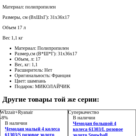
Материал: полипропилен
Размеры, см (ВхШхГ): 31х36х17
Объем 17 л
Вес 1,1 кг
Материал:
Полипропилен
Размер,см (В*Ш*Г):
31х36х17
Объем, л:
17
Вес, кг:
1,1
Расширитель:
Нет
Оригинальность:
Франция
Цвет:
шампань
Подарок:
МИКОЛАЙЧИК
Другие товары той же серии:
WIzzair+Ryanair
Суперкачество
-8%
В наличии
В наличии
Чемодан большой 4
Чемодан малый 4 колеса
колеса 61303/L розовое
61303/S розовое золото
золото Snowball