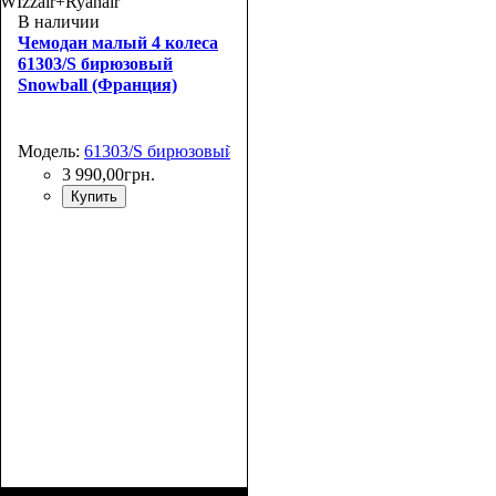
76х49х30+5
55х38x20
WIzzair+Ryanair
В наличии
Чемодан малый 4 колеса
61303/S бирюзовый
Snowball (Франция)
Модель:
61303/S бирюзовый
3 990
,
00
грн.
Купить