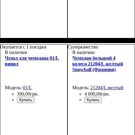
Размеры, см
: 65-75
Размеры, см
: 55-65
Окупается с 1 поездки
Суперкачество
В наличии
В наличии
Чехол для чемодана 01/L
Чемодан большой 4
винил
колеса 21204/L желтый
Snowball (Франция)
Модель:
01/L
Модель:
21204/L желтый
390
,
00
грн.
4 690
,
00
грн.
Купить
Купить