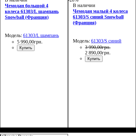
В наличии
Чемодан большой 4
Чемодан малый 4 колеса
колеса 61303/L шампань
61303/S синий Snowball
Snowball (Франция)
(Франция)
Модель:
61303/L шампань
Модель:
61303/S синий
5 990
,
00
грн.
3 990
,
00
грн.
Купить
2 890
,
00
грн.
Купить
Размер,см (В*Ш*Г)
Объем, л
: 108
:
Размер,см (В*Ш*Г)
Объем, л
: 38
: