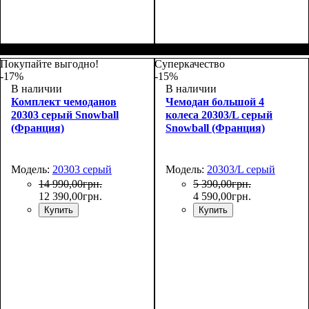
Размер,см (В*Ш*Г)
Объем, л
: 71+13
:
Размер,см (В*Ш*Г)
Объем, л
: 35
:
66х46х28+5
55х38х22
Покупайте выгодно!
Суперкачество
-17%
-15%
В наличии
В наличии
Комплект чемоданов
Чемодан большой 4
20303 серый Snowball
колеса 20303/L серый
(Франция)
Snowball (Франция)
Модель:
20303 серый
Модель:
20303/L серый
14 990
,
00
грн.
5 390
,
00
грн.
12 390
,
00
грн.
4 590
,
00
грн.
Купить
Купить