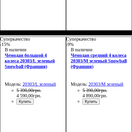
Размер,см (В*Ш*Г)
Объем, л
: 71+13
:
Размер,см (В*Ш*Г)
Объем, л
: 35
:
66х46х28+5
55х38х22
Суперкачество
Суперкачество
-15%
-9%
В наличии
В наличии
Чемодан большой 4
Чемодан средний 4 колеса
колеса 20303/L зеленый
20303/M зеленый Snowball
Snowball (Франция)
(Франция)
Модель:
20303/L зеленый
Модель:
20303/M зеленый
5 390
,
00
грн.
5 390
,
00
грн.
4 590
,
00
грн.
4 890
,
00
грн.
Купить
Купить