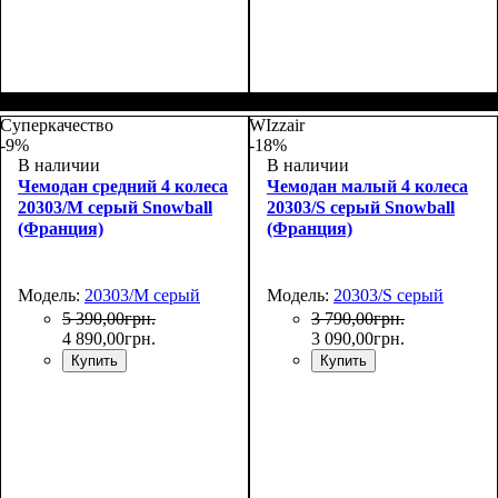
Размер,см (В*Ш*Г)
Объем, л
: 108+17
:
74х50х33+5
Суперкачество
WIzzair
-9%
-18%
В наличии
В наличии
Чемодан средний 4 колеса
Чемодан малый 4 колеса
20303/M серый Snowball
20303/S серый Snowball
(Франция)
(Франция)
Модель:
20303/M серый
Модель:
20303/S серый
5 390
,
00
грн.
3 790
,
00
грн.
4 890
,
00
грн.
3 090
,
00
грн.
Купить
Купить