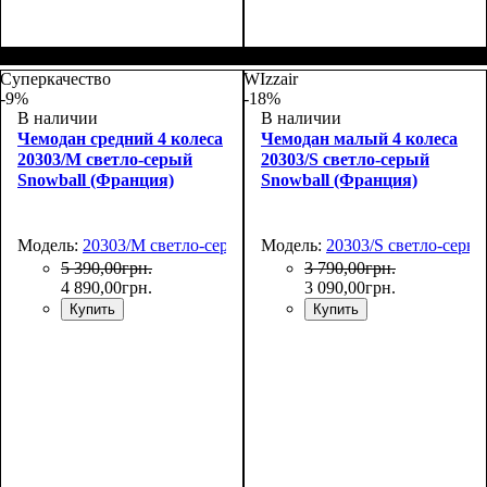
Размер,см (В*Ш*Г)
Объем, л
: 108+17
:
74х50х33+5
Суперкачество
WIzzair
-9%
-18%
В наличии
В наличии
Чемодан средний 4 колеса
Чемодан малый 4 колеса
20303/M светло-серый
20303/S светло-серый
Snowball (Франция)
Snowball (Франция)
Модель:
20303/M светло-серый
Модель:
20303/S светло-серы
5 390
,
00
грн.
3 790
,
00
грн.
4 890
,
00
грн.
3 090
,
00
грн.
Купить
Купить