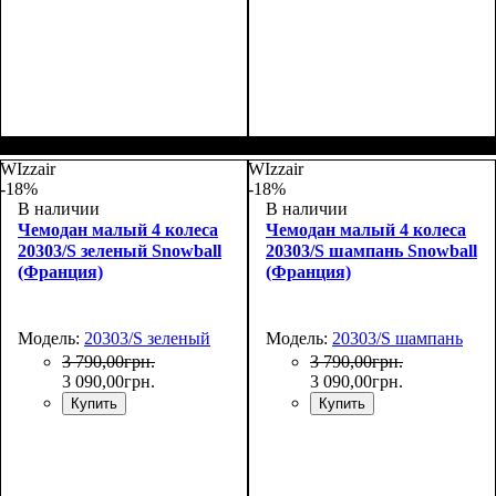
Размер,см (В*Ш*Г)
Объем, л
: 108+17
:
Размер,см (В*Ш*Г)
Объем, л
: 71+13
:
74х50х33+5
66х46х28+5
WIzzair
WIzzair
-18%
-18%
В наличии
В наличии
Чемодан малый 4 колеса
Чемодан малый 4 колеса
20303/S зеленый Snowball
20303/S шампань Snowball
(Франция)
(Франция)
Модель:
20303/S зеленый
Модель:
20303/S шампань
3 790
,
00
грн.
3 790
,
00
грн.
3 090
,
00
грн.
3 090
,
00
грн.
Купить
Купить