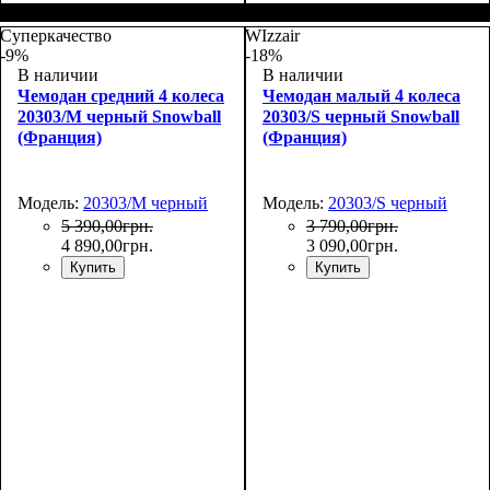
Размер,см (В*Ш*Г)
Объем, л
: 108+17
:
74х50х33+5
Суперкачество
WIzzair
-9%
-18%
В наличии
В наличии
Чемодан средний 4 колеса
Чемодан малый 4 колеса
20303/M черный Snowball
20303/S черный Snowball
(Франция)
(Франция)
Модель:
20303/M черный
Модель:
20303/S черный
5 390
,
00
грн.
3 790
,
00
грн.
4 890
,
00
грн.
3 090
,
00
грн.
Купить
Купить