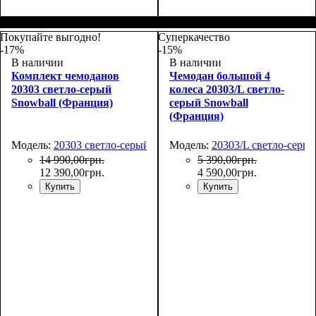
Размер,см (В*Ш*Г)
Объем, л
: 71+13
:
Размер,см (В*Ш*Г)
Объем, л
: 35
:
66х46х28+5
55х38х22
Покупайте выгодно!
Суперкачество
-17%
-15%
В наличии
В наличии
Комплект чемоданов
Чемодан большой 4
20303 светло-серый
колеса 20303/L светло-
Snowball (Франция)
серый Snowball
(Франция)
Модель:
20303 светло-серый
Модель:
20303/L светло-серы
14 990
,
00
грн.
5 390
,
00
грн.
12 390
,
00
грн.
4 590
,
00
грн.
Купить
Купить