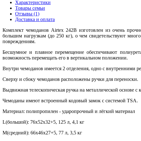
Характеристики
Товары семьи
Отзывы (1)
Доставка и оплата
Комплект чемоданов Airtex 242B изготовлен из очень прочн
большим нагрузкам (до 250 кг), о чем свидетельствуют мно
повреждениям.
Бесшумное и плавное перемещение обеспечивают полиурета
возможность перемещать его в вертикальном положении.
Внутри чемоданов имеется 2 отделения, одно с внутренними р
Сверху и сбоку чемоданов расположены ручки для переноски.
Выдвижная телескопическая ручка на металлической основе с 
Чемоданы имеют встроенный кодовый замок с системой TSA.
Материал: полипропилен - ударопрочный и лёгкий материал
L(большой): 76x52x32+5, 125 л, 4,1 кг
M(средний): 66x46x27+5, 77 л, 3,5 кг