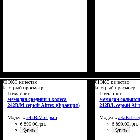
Размер,см (В*Ш*Г)
Объем, л
: 37+5
: 55x39х22+5
Размер,см (В*Ш*
Объем, л
: 67+10
ЛЮКС качество
ЛЮКС качество
Быстрый просмотр
Быстрый просмотр
В наличии
В наличии
Чемодан средний 4 колеса
Чемодан большой
242B/M серый Airtex (Франция)
242B/L серый Air
Модель:
242B/M серый
Модель:
242B/L с
6 890
,
00
грн.
6 890
,
00
грн.
Купить
Купить