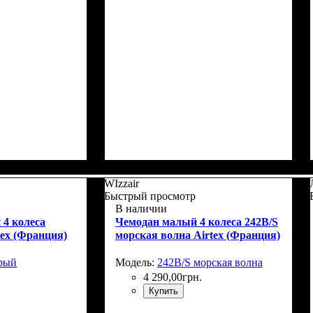
Г)
: 66x46х27+5
Размер,см (В*Ш*Г)
Объем, л
: 110+15
: 76x52х32+5
WIzzair
Быстрый просмотр
В наличии
 4 колеса
Чемодан малый 4 колеса 242B/S
tex (Франция)
морская волна Airtex (Франция)
ерый
Модель:
242B/S морская волна
4 290
,
00
грн.
Купить