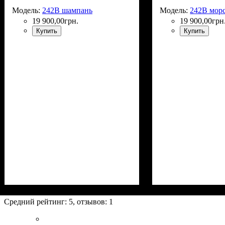
Модель:
242B шампань
Модель:
242B морс
19 900
,
00
грн.
19 900
,
00
грн
Купить
Купить
Средний рейтинг:
5
, отзывов:
1