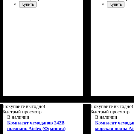
Купить
Купить
Размер,см (В*Ш*Г)
Объем, л
: 110+15
: 76x52х32+5
Размер,см (В*Ш*
Объем, л
: 37+5
Покупайте выгодно!
Покупайте выгодно!
Быстрый просмотр
Быстрый просмотр
В наличии
В наличии
Комплект чемоданов 242B
Комплект чемода
шампань Airtex (Франция)
морская волна Ai