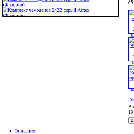
В 
19
В
Описание