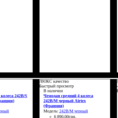
Г)
: 76x52х32+5
Размер,см (В*Ш*Г)
Объем, л
: 37+5
: 55x39х22+5
ЛЮКС качество
Быстрый просмотр
В наличии
колеса 242B/S
Чемодан средний 4 колеса
ранция)
242B/M черный Airtex
(Франция)
ерный
Модель:
242B/M черный
6 890
,
00
грн.