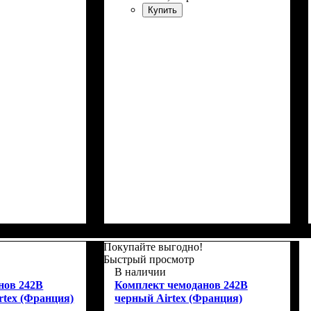
Купить
Г)
: 55x39х22+5
Размер,см (В*Ш*Г)
Объем, л
: 67+10
: 66x46х27+5
Покупайте выгодно!
Быстрый просмотр
В наличии
нов 242B
Комплект чемоданов 242B
rtex (Франция)
черный Airtex (Франция)