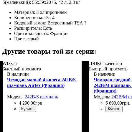
S(маленький): 55x39x20+5, 42 л, 2,8 кг
Материал:
Полипропилен
Количество колёс:
4
Кодовый замок:
Встроенный TSA
?
Расширитель:
Есть
Оригинальность:
Франция
Цвет:
серый
Другие товары той же серии:
WIzzair
ЛЮКС качество
Быстрый просмотр
Быстрый просмотр
В наличии
В наличии
Чемодан малый 4 колеса 242B/S
Чемодан средний 
шампань Airtex (Франция)
242B/M шампань 
(Франция)
Модель:
242B/S шампань
Модель:
242B/M ш
4 290
,
00
грн.
6 890
,
00
грн.
Купить
Купить