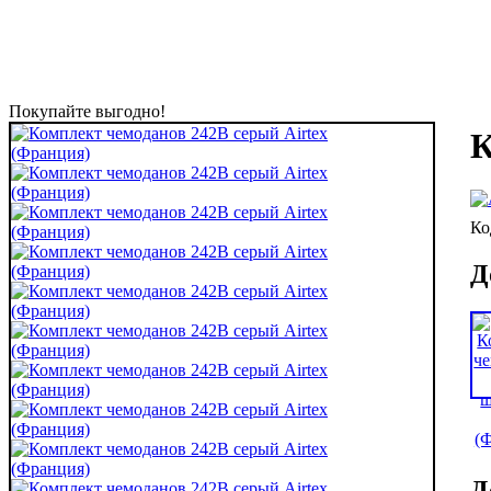
Покупайте выгодно!
К
Д
Д