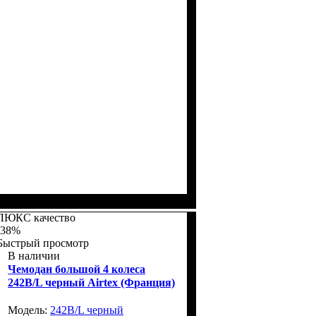
Размер,см (В*Ш*Г)
Объем, л
: 67+10
: 66x46х27+5
ЛЮКС качество
-38%
Быстрый просмотр
В наличии
Чемодан большой 4 колеса
242B/L черный Airtex (Франция)
Модель:
242B/L черный