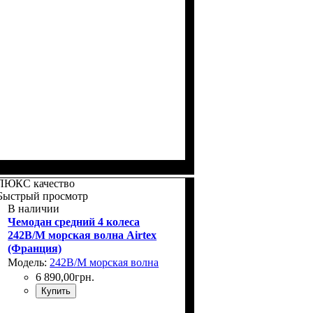
Размер,см (В*Ш*Г)
Объем, л
: 37+5
: 55x39х22+5
ЛЮКС качество
Быстрый просмотр
В наличии
Чемодан средний 4 колеса
242B/M морская волна Airtex
(Франция)
Модель:
242B/M морская волна
6 890
,
00
грн.
Купить