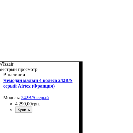
WIzzair
Быстрый просмотр
В наличии
Чемодан малый 4 колеса 242B/S
серый Airtex (Франция)
Модель:
242B/S серый
4 290
,
00
грн.
Купить