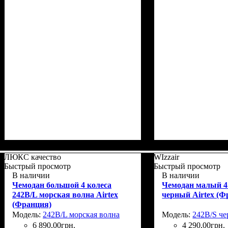
Размер,см (В*Ш*Г)
Объем, л
: 67+10
: 66x46х27+5
Размер,см (В*Ш*
Объем, л
: 110+15
ЛЮКС качество
WIzzair
Быстрый просмотр
Быстрый просмотр
В наличии
В наличии
Чемодан большой 4 колеса
Чемодан малый 4 
242B/L морская волна Airtex
черный Airtex (Ф
(Франция)
Модель:
242B/L морская волна
Модель:
242B/S ч
6 890
,
00
грн.
4 290
,
00
грн.