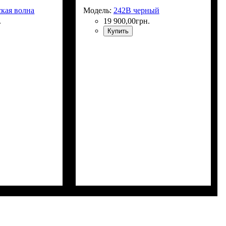
кая волна
Модель:
242B черный
.
19 900
,
00
грн.
Купить