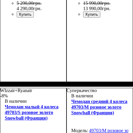
5 290
,
00
грн.
15 990
,
00
грн.
4 290
,
00
грн.
13 990
,
00
грн.
Купить
Купить
Размер,см (В*Ш*Г)
Объем, л
: 105+18
:
76х51х30+5
WIzzair+Ryanair
Суперкачество
-8%
В наличии
В наличии
Чемодан средний 4 колеса
Чемодан малый 4 колеса
49703/M розовое золото
49703/S розовое золото
Snowball (Франция)
Snowball (Франция)
Модель:
49703/M розовое зол