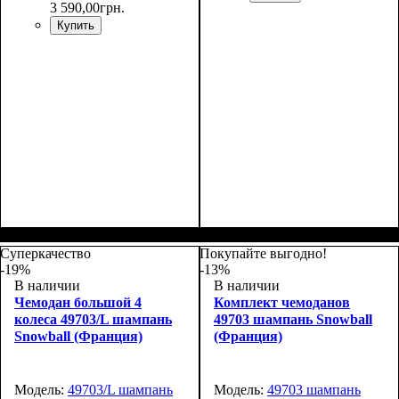
3 590
,
00
грн.
Купить
Размер,см (В*Ш*Г)
Объем, л
: 36+9
:
Размер,см (В*Ш*Г)
Объем, л
: 68+13
:
55х39х20+5
65х46х25+5
Суперкачество
Покупайте выгодно!
-19%
-13%
В наличии
В наличии
Чемодан большой 4
Комплект чемоданов
колеса 49703/L шампань
49703 шампань Snowball
Snowball (Франция)
(Франция)
Модель:
49703/L шампань
Модель:
49703 шампань