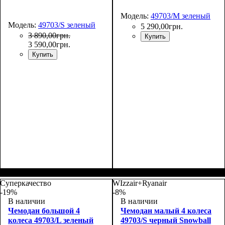
Модель:
49703/M зеленый
Модель:
49703/S зеленый
5 290
,
00
грн.
3 890
,
00
грн.
Купить
3 590
,
00
грн.
Купить
Размер,см (В*Ш*Г)
Объем, л
: 36+9
:
Размер,см (В*Ш*Г)
Объем, л
: 68+13
:
55х39х20+5
65х46х25+5
Суперкачество
WIzzair+Ryanair
-19%
-8%
В наличии
В наличии
Чемодан большой 4
Чемодан малый 4 колеса
колеса 49703/L зеленый
49703/S черный Snowball