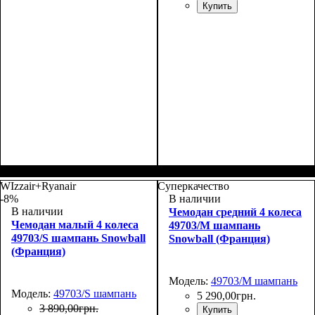
Купить
Размер,см (В*Ш*Г)
Объем, л
: 105+18
:
76х51х30+5
WIzzair+Ryanair
Суперкачество
-8%
В наличии
В наличии
Чемодан средний 4 колеса
Чемодан малый 4 колеса
49703/M шампань
49703/S шампань Snowball
Snowball (Франция)
(Франция)
Модель:
49703/M шампань
Модель:
49703/S шампань
5 290
,
00
грн.
3 890
,
00
грн.
Купить