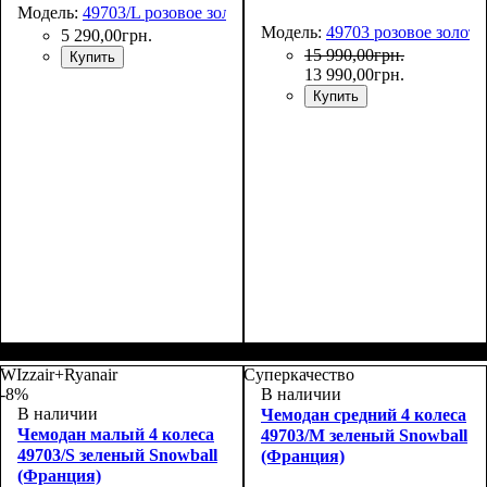
Модель:
49703/L розовое золото
Модель:
49703 розовое золото
5 290
,
00
грн.
15 990
,
00
грн.
Купить
13 990
,
00
грн.
Купить
Размер,см (В*Ш*Г)
Объем, л
: 105+18
:
76х51х30+5
WIzzair+Ryanair
Суперкачество
-8%
В наличии
В наличии
Чемодан средний 4 колеса
Чемодан малый 4 колеса
49703/M зеленый Snowball
49703/S зеленый Snowball
(Франция)
(Франция)