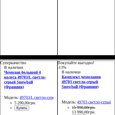
Размер,см (В*Ш*Г)
Объем, л
: 36+9
:
Размер,см (В*Ш*Г)
Объем, л
: 68+13
:
55х39х20+5
65х46х25+5
Суперкачество
Покупайте выгодно!
В наличии
-13%
В наличии
Чемодан большой 4
Комплект чемоданов
колеса 49703/L светло-
49703 светло-серый
серый Snowball
Snowball (Франция)
(Франция)
Модель:
49703/L светло-серый
Модель:
49703 светло-серый
5 290
,
00
грн.
15 990
,
00
грн.
Купить
13 990
,
00
грн.