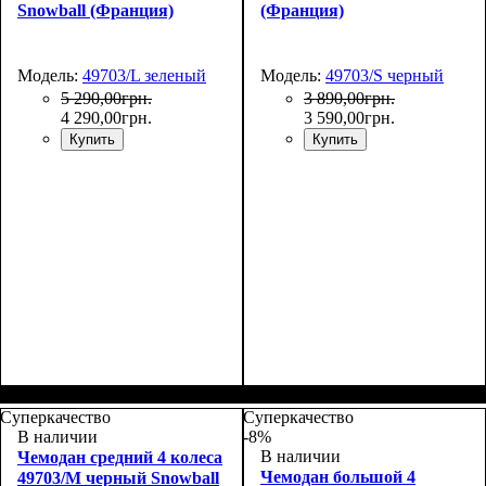
Snowball (Франция)
(Франция)
Модель:
49703/L зеленый
Модель:
49703/S черный
5 290
,
00
грн.
3 890
,
00
грн.
4 290
,
00
грн.
3 590
,
00
грн.
Купить
Купить
Размер,см (В*Ш*Г)
Объем, л
: 105+18
:
Размер,см (В*Ш*Г)
Объем, л
: 36+9
:
76х51х30+5
55х39х20+5
Суперкачество
Суперкачество
В наличии
-8%
В наличии
Чемодан средний 4 колеса
Чемодан большой 4
49703/M черный Snowball