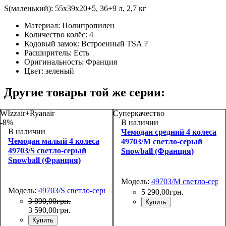
S(маленький): 55х39х20+5, 36+9 л, 2,7 кг
Материал:
Полипропилен
Количество колёс:
4
Кодовый замок:
Встроенный TSA
?
Расширитель:
Есть
Оригинальность:
Франция
Цвет:
зеленый
Другие товары той же серии:
WIzzair+Ryanair
Суперкачество
-8%
В наличии
В наличии
Чемодан средний 4 колеса
Чемодан малый 4 колеса
49703/M светло-серый
49703/S светло-серый
Snowball (Франция)
Snowball (Франция)
Модель:
49703/M светло-серы
Модель:
49703/S светло-серый
5 290
,
00
грн.
3 890
,
00
грн.
Купить
3 590
,
00
грн.
Купить