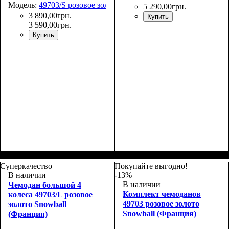
Модель:
49703/S розовое золото
5 290
,
00
грн.
3 890
,
00
грн.
Купить
3 590
,
00
грн.
Купить
Размер,см (В*Ш*Г)
Объем, л
: 36+9
:
Размер,см (В*Ш*Г)
Объем, л
: 68+13
:
55х39х20+5
65х46х25+5
Суперкачество
Покупайте выгодно!
В наличии
-13%
В наличии
Чемодан большой 4
Комплект чемоданов
колеса 49703/L розовое
49703 розовое золото
золото Snowball
Snowball (Франция)
(Франция)