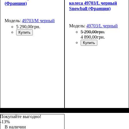
колеса 49703/L черный
(Франция)
Snowball (Франция)
Модель:
49703/M черный
Модель:
49703/L черный
5 290
,
00
грн.
5 290
,
00
грн.
Купить
4 890
,
00
грн.
Купить
Размер,см (В*Ш*Г)
Объем, л
: 68+13
:
Размер,см (В*Ш*Г)
Объем, л
: 105+18
:
65х46х25+5
76х51х30+5
Покупайте выгодно!
-13%
В наличии