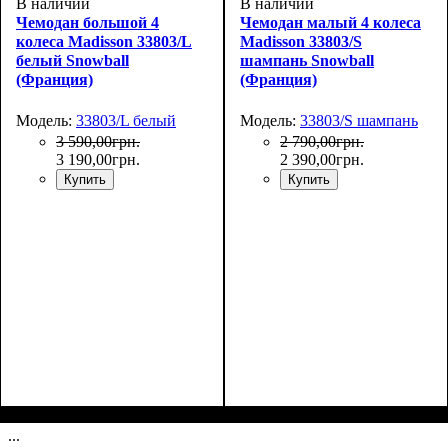
В наличии
В наличии
Чемодан большой 4
Чемодан малый 4 колеса
колеса Madisson 33803/L
Madisson 33803/S
белый Snowball
шампань Snowball
(Франция)
(Франция)
Модель:
33803/L белый
Модель:
33803/S шампань
3 590
,
00
грн.
2 790
,
00
грн.
3 190
,
00
грн.
2 390
,
00
грн.
Купить
Купить
Размер,см (В*Ш*Г)
Объем, л
: 106
:
Размер,см (В*Ш*Г)
Объем, л
: 35
:
77х53х31+5
55х36х20
...