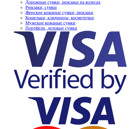
Дорожные сумки, рюкзаки на колесах
Рюкзаки, сумки
Женские кожаные сумки, рюкзаки
Кошельки, ключницы, косметички
Мужские кожаные сумки
Портфели, деловые сумки