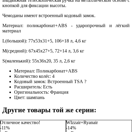
Выдвижная телескопическая ручка на металлической основе с
кнопкой для фиксации высоты.
Чемоданы имеют встроенный кодовый замок.
Материал: поликарбонат+ABS - ударопрочный и лёгкий
материал
L(большой): 77х53х31+5, 106+18 л, 4,6 кг
M(средний): 67х45х27+5, 72+14 л, 3,6 кг
S(маленький): 55х36х20, 35 л, 2,6 кг
Материал:
Поликарбонат+ABS
Количество колёс:
4
Кодовый замок:
Встроенный TSA
?
Расширитель:
Есть
Оригинальность:
Франция
Цвет:
шампань
Другие товары той же серии:
Отличное качество!
WIzzair+Ryanair
-11%
-14%