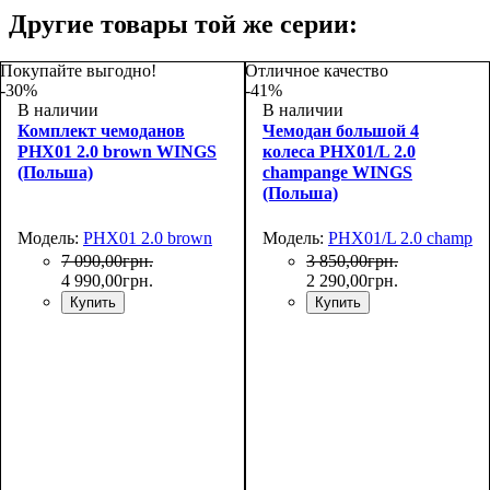
Другие товары той же серии:
Покупайте выгодно!
Отличное качество
-30%
-41%
В наличии
В наличии
Комплект чемоданов
Чемодан большой 4
PHX01 2.0 brown WINGS
колеса PHX01/L 2.0
(Польша)
champange WINGS
(Польша)
Модель:
PHX01 2.0 brown
Модель:
PHX01/L 2.0 champan
7 090
,
00
грн.
3 850
,
00
грн.
4 990
,
00
грн.
2 290
,
00
грн.
Купить
Купить