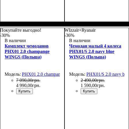
Размер,см (В*Ш*Г)
Объем, л
: 63
:
Размер,см (В*Ш*Г)
Объем, л
: 40
:
64х45х26
55х40х20
Покупайте выгодно!
WIzzair+Ryanair
-30%
-36%
В наличии
В наличии
Комплект чемоданов
Чемодан малый 4 колеса
PHX01 2.0 champange
PHX01/S 2.0 navy blue
WINGS (Польша)
WINGS (Польша)
Модель:
PHX01 2.0 champange
Модель:
PHX01/S 2.0 navy blu
7 090
,
00
грн.
2 490
,
00
грн.
4 990
,
00
грн.
1 590
,
00
грн.
Купить
Купить