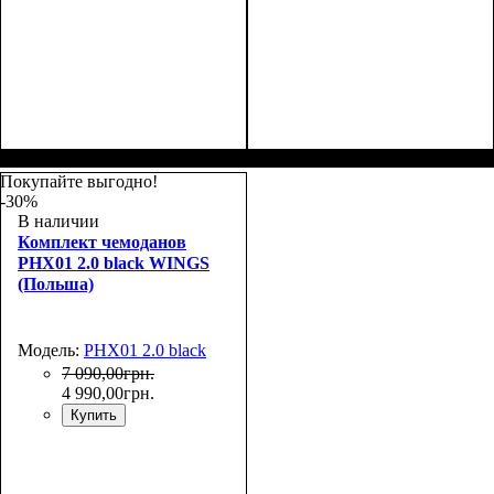
Размер,см (В*Ш*Г)
Объем, л
: 63
:
64х45х26
Покупайте выгодно!
-30%
В наличии
Комплект чемоданов
PHX01 2.0 black WINGS
(Польша)
Модель:
PHX01 2.0 black
7 090
,
00
грн.
4 990
,
00
грн.
Купить