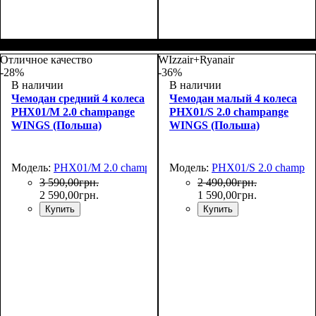
Размер,см (В*Ш*Г)
Объем, л
: 97
:
76х50х30
Отличное качество
WIzzair+Ryanair
-28%
-36%
В наличии
В наличии
Чемодан средний 4 колеса
Чемодан малый 4 колеса
PHX01/M 2.0 champange
PHX01/S 2.0 champange
WINGS (Польша)
WINGS (Польша)
Модель:
PHX01/M 2.0 champange
Модель:
PHX01/S 2.0 champan
3 590
,
00
грн.
2 490
,
00
грн.
2 590
,
00
грн.
1 590
,
00
грн.
Купить
Купить