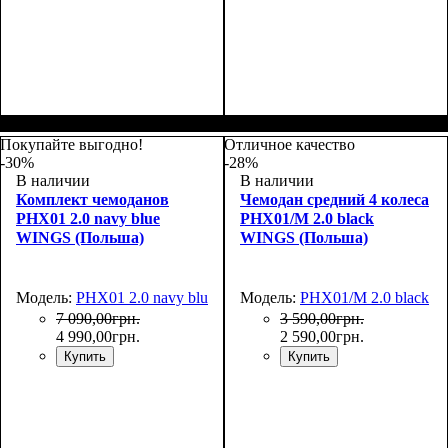
Размер,см (В*Ш*Г)
Объем, л
: 63
:
Размер,см (В*Ш*Г)
Объем, л
: 97
:
64х45х26
76х50х30
Покупайте выгодно!
Отличное качество
-30%
-28%
В наличии
В наличии
Комплект чемоданов
Чемодан средний 4 колеса
PHX01 2.0 navy blue
PHX01/M 2.0 black
WINGS (Польша)
WINGS (Польша)
Модель:
PHX01 2.0 navy blue
Модель:
PHX01/M 2.0 black
7 090
,
00
грн.
3 590
,
00
грн.
4 990
,
00
грн.
2 590
,
00
грн.
Купить
Купить