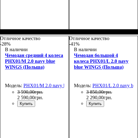
Размер,см (В*Ш*Г)
Объем, л
: 40
:
55х40х20
Отличное качество
Отличное качество
-28%
-41%
В наличии
В наличии
Чемодан средний 4 колеса
Чемодан большой 4
PHX01/M 2.0 navy blue
колеса PHX01/L 2.0 navy
WINGS (Польша)
blue WINGS (Польша)
Модель:
PHX01/M 2.0 navy blue
Модель:
PHX01/L 2.0 navy blu
3 590
,
00
грн.
3 850
,
00
грн.
2 590
,
00
грн.
2 290
,
00
грн.
Купить
Купить