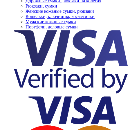
Дорожные сумки, рюкзаки на колесах
Рюкзаки, сумки
Женские кожаные сумки, рюкзаки
Кошельки, ключницы, косметички
Мужские кожаные сумки
Портфели, деловые сумки