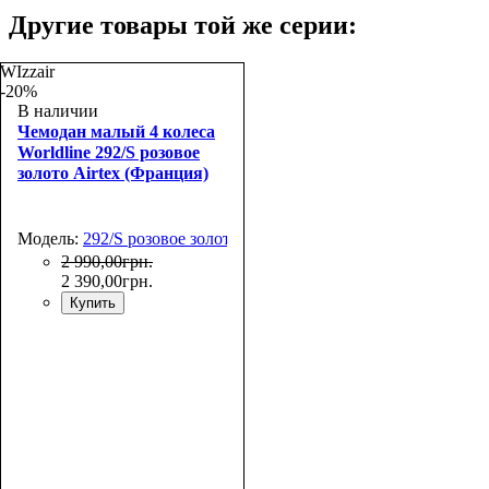
Другие товары той же серии:
WIzzair
-20%
В наличии
Чемодан малый 4 колеса
Worldline 292/S розовое
золото Airtex (Франция)
Модель:
292/S розовое золото
2 990
,
00
грн.
2 390
,
00
грн.
Купить