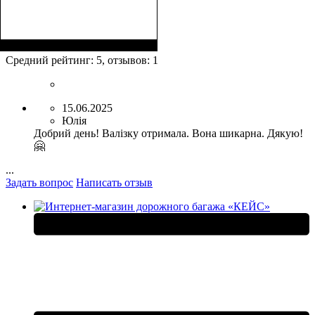
Размер,см (В*Ш*Г)
Объем, л
: 39+8
:
55x37x23+5
Средний рейтинг:
5
, отзывов:
1
15.06.2025
Юлія
Добрий день! Валізку отримала. Вона шикарна. Дякую!
🤗
...
Задать вопрос
Написать отзыв