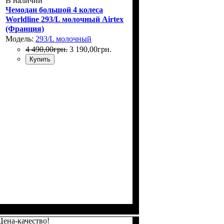
В наличии
Чемодан большой 4 колеса
Worldline 293/L молочный Airtex
(Франция)
Модель:
293/L молочный
4 490
,
00
грн.
3 190
,
00
грн.
Купить
Размер,см (В*Ш*Г)
Объем, л
: 104+15
: 75х48х32+5
Цена-качество!