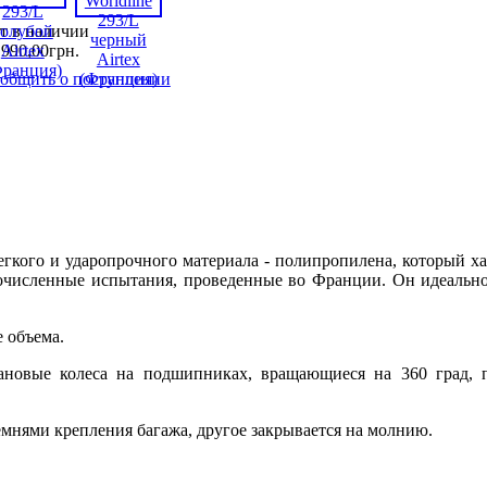
т в наличии
 990
,
00
грн.
общить о поступлении
 легкого и ударопрочного материала - полипропилена, который 
огочисленные испытания, проведенные во Франции. Он идеально
 объема.
новые колеса на подшипниках, вращающиеся на 360 град, 
емнями крепления багажа, другое закрывается на молнию.