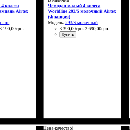
В наличии
 4 колеса
Чемодан малый 4 колеса
ампань Airtex
Worldline 293/S молочный Airtex
(Франция)
мпань
Модель:
293/S молочный
3 190
,
00
грн.
3 390
,
00
грн.
2 690
,
00
грн.
Купить
Г)
: 75х48х32+5
Размер,см (В*Ш*Г)
Объем, л
: 42+6
: 55x37x23+5
Цена-качество!