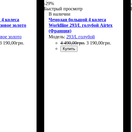
-29%
Быстрый просмотр
В наличии
 4 колеса
Чемодан большой 4 колеса
озовое золото
Worldline 293/L голубой Airtex
(Франция)
овое золото
Модель:
293/L голубой
3 190
,
00
грн.
4 490
,
00
грн.
3 190
,
00
грн.
Купить