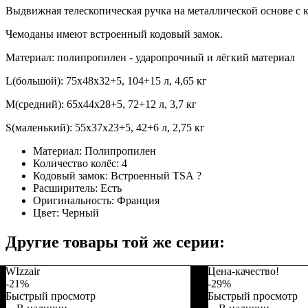
Выдвижная телескопическая ручка на металлической основе с 
Чемоданы имеют встроенный кодовый замок.
Материал: полипропилен - ударопрочный и лёгкий материал
L(большой): 75x48x32+5, 104+15 л, 4,65 кг
M(средний): 65x44x28+5, 72+12 л, 3,7 кг
S(маленький): 55x37x23+5, 42+6 л, 2,75 кг
Материал:
Полипропилен
Количество колёс:
4
Кодовый замок:
Встроенный TSA
?
Расширитель:
Есть
Оригинальность:
Франция
Цвет:
Черный
Другие товары той же серии:
WIzzair
Цена-качество!
-21%
-29%
Быстрый просмотр
Быстрый просмотр