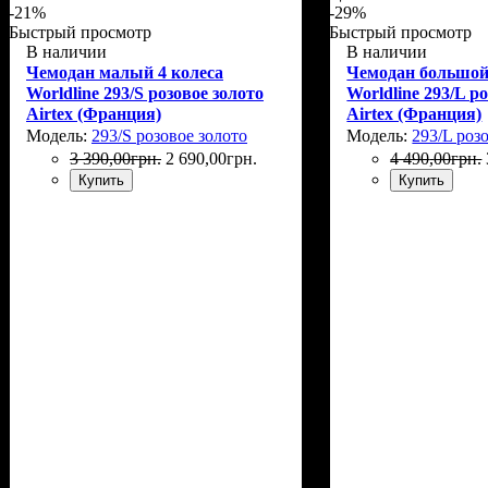
-21%
-29%
Быстрый просмотр
Быстрый просмотр
В наличии
В наличии
Чемодан малый 4 колеса
Чемодан большой
Worldline 293/S розовое золото
Worldline 293/L р
Airtex (Франция)
Airtex (Франция)
Модель:
293/S розовое золото
Модель:
293/L роз
3 390
,
00
грн.
2 690
,
00
грн.
4 490
,
00
грн.
Купить
Купить