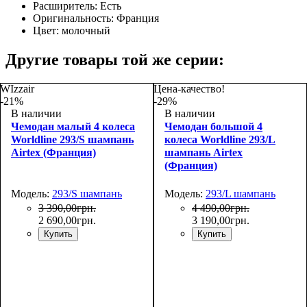
Расширитель:
Есть
Оригинальность:
Франция
Цвет:
молочный
Другие товары той же серии:
WIzzair
Цена-качество!
-21%
-29%
В наличии
В наличии
Чемодан малый 4 колеса
Чемодан большой 4
Worldline 293/S шампань
колеса Worldline 293/L
Airtex (Франция)
шампань Airtex
(Франция)
Модель:
293/S шампань
Модель:
293/L шампань
3 390
,
00
грн.
4 490
,
00
грн.
2 690
,
00
грн.
3 190
,
00
грн.
Купить
Купить