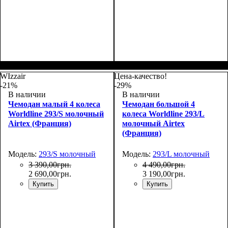
Размер,см (В*Ш*Г)
Объем, л
: 42+6
:
Размер,см (В*Ш*Г)
Объем, л
: 104+15
:
55x37x23+5
75х48х32+5
WIzzair
Цена-качество!
-21%
-29%
В наличии
В наличии
Чемодан малый 4 колеса
Чемодан большой 4
Worldline 293/S молочный
колеса Worldline 293/L
Airtex (Франция)
молочный Airtex
(Франция)
Модель:
293/S молочный
Модель:
293/L молочный
3 390
,
00
грн.
4 490
,
00
грн.
2 690
,
00
грн.
3 190
,
00
грн.
Купить
Купить