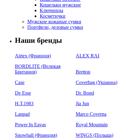
Кошельки мужские
Ключницы
Косметички
Мужские кожаные сумки
Портфели, деловые сумки
Наши бренды
Airtex (Франция)
ALEX RAI
BORDLITE (Великая
Британия)
Bretton
Case
Coverbag (Украина)
De Esse
Dr. Bond
H.Т.1983
Jia Jun
Lanpad
Marco Coverna
Power In Eavas
Royal Mountain
Snowball (Франция)
WINGS (Польша)