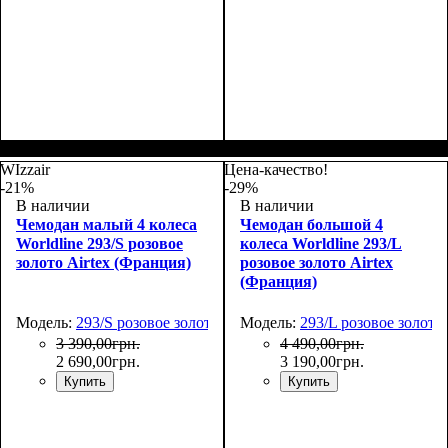
Размер,см (В*Ш*Г)
Объем, л
: 42+6
:
Размер,см (В*Ш*Г)
Объем, л
: 104+15
:
55x37x23+5
75х48х32+5
WIzzair
Цена-качество!
-21%
-29%
В наличии
В наличии
Чемодан малый 4 колеса
Чемодан большой 4
Worldline 293/S розовое
колеса Worldline 293/L
золото Airtex (Франция)
розовое золото Airtex
(Франция)
Модель:
293/S розовое золото
Модель:
293/L розовое золото
3 390
,
00
грн.
4 490
,
00
грн.
2 690
,
00
грн.
3 190
,
00
грн.
Купить
Купить