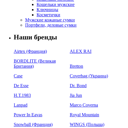
Кошельки мужские
Ключницы
Косметички
Мужские кожаные сумки
Портфели, деловые сумки
Наши бренды
Airtex (Франция)
ALEX RAI
BORDLITE (Великая
Британия)
Bretton
Case
Coverbag (Украина)
De Esse
Dr. Bond
H.Т.1983
Jia Jun
Lanpad
Marco Coverna
Power In Eavas
Royal Mountain
Snowball (Франция)
WINGS (Польша)