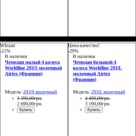
Размер,см (В*Ш*Г)
Объем, л
: 42+6
:
Размер,см (В*Ш*Г)
Объем, л
: 104+15
:
55x37x23+5
75х48х32+5
WIzzair
Цена-качество!
-21%
-29%
В наличии
В наличии
Чемодан малый 4 колеса
Чемодан большой 4
Worldline 293/S молочный
колеса Worldline 293/L
Airtex (Франция)
молочный Airtex
(Франция)
Модель:
293/S молочный
Модель:
293/L молочный
3 390
,
00
грн.
4 490
,
00
грн.
2 690
,
00
грн.
3 190
,
00
грн.
Купить
Купить