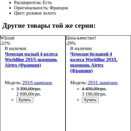
Расширитель:
Есть
Оригинальность:
Франция
Цвет:
розовое золото
Другие товары той же серии:
WIzzair
Цена-качество!
-21%
-29%
В наличии
В наличии
Чемодан малый 4 колеса
Чемодан большой 4
Worldline 293/S шампань
колеса Worldline 293/L
Airtex (Франция)
шампань Airtex
(Франция)
Модель:
293/S шампань
Модель:
293/L шампань
3 390
,
00
грн.
4 490
,
00
грн.
2 690
,
00
грн.
3 190
,
00
грн.
Купить
Купить