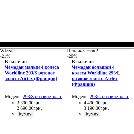
Размер,см (В*Ш*Г)
Объем, л
: 42+6
:
Размер,см (В*Ш*Г)
Объем, л
: 104+15
:
55x37x23+5
75х48х32+5
WIzzair
Цена-качество!
-21%
-29%
В наличии
В наличии
Чемодан малый 4 колеса
Чемодан большой 4
Worldline 293/S розовое
колеса Worldline 293/L
золото Airtex (Франция)
розовое золото Airtex
(Франция)
Модель:
293/S розовое золото
Модель:
293/L розовое золото
3 390
,
00
грн.
4 490
,
00
грн.
2 690
,
00
грн.
3 190
,
00
грн.
Купить
Купить