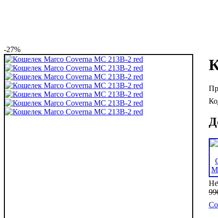
-27%
К
Д
Не
99
Со