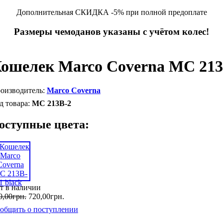
Дополнительная СКИДКА -5% при полной предоплате
Размеры чемоданов указаны с учётом колес!
ошелек Marco Coverna MC 213
Marco Coverna
MC 213B-2
оступные цвета:
т в наличии
0
,
00
грн.
720
,
00
грн.
общить о поступлении