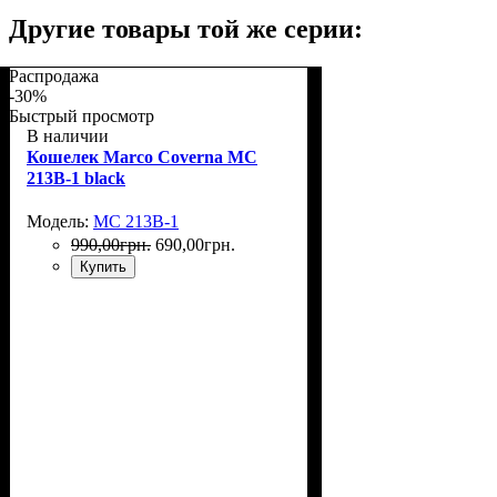
Другие товары той же серии:
Распродажа
-30%
Быстрый просмотр
В наличии
Кошелек Marco Coverna MC
213B-1 black
Модель:
MC 213B-1
990
,
00
грн.
690
,
00
грн.
Купить