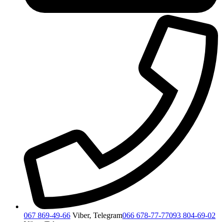
067 869-49-66
Viber, Telegram
066 678-77-77
093 804-69-02