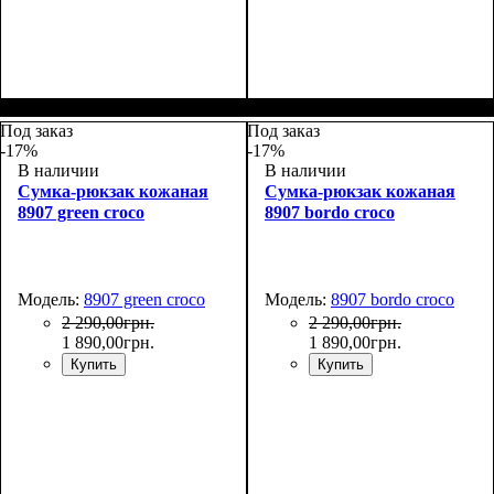
Размеры, см ( ВхШхГ)
:
Размеры, см ( ВхШхГ)
:
32*27*14
32*27*14
Под заказ
Под заказ
-17%
-17%
В наличии
В наличии
Сумка-рюкзак кожаная
Сумка-рюкзак кожаная
8907 green croco
8907 bordo croco
Модель:
8907 green croco
Модель:
8907 bordo croco
2 290
,
00
грн.
2 290
,
00
грн.
1 890
,
00
грн.
1 890
,
00
грн.
Купить
Купить