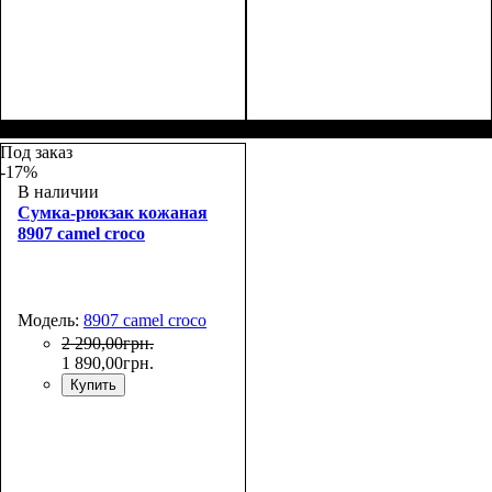
Размеры, см ( ВхШхГ)
:
Размеры, см ( ВхШхГ)
:
32*27*14
32*27*14
Под заказ
-17%
В наличии
Сумка-рюкзак кожаная
8907 camel croco
Модель:
8907 camel croco
2 290
,
00
грн.
1 890
,
00
грн.
Купить