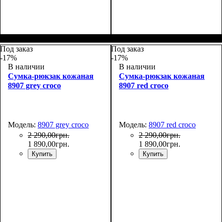
Размеры, см ( ВхШхГ)
:
Размеры, см ( ВхШхГ)
:
32*27*14
32*27*14
Под заказ
Под заказ
-17%
-17%
В наличии
В наличии
Сумка-рюкзак кожаная
Сумка-рюкзак кожаная
8907 grey croco
8907 red croco
Модель:
8907 grey croco
Модель:
8907 red croco
2 290
,
00
грн.
2 290
,
00
грн.
1 890
,
00
грн.
1 890
,
00
грн.
Купить
Купить