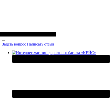
Размеры, см ( ВхШхГ)
:
32*27*14
...
Задать вопрос
Написать отзыв