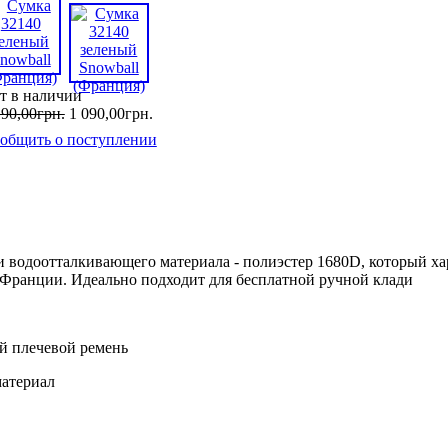
т в наличии
190
,
00
грн.
1 090
,
00
грн.
общить о поступлении
и водоотталкивающего материала - полиэстер 1680D, который ха
Франции. Идеально подходит для бесплатной ручной клади
й плечевой ремень
материал