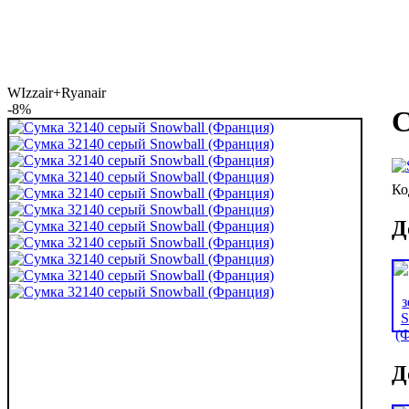
WIzzair+Ryanair
-8%
С
Д
Д