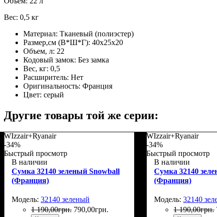
Объем: 22 л
Вес: 0,5 кг
Материал:
Тканевый (полиэстер)
Размер,см (В*Ш*Г):
40х25х20
Объем, л:
22
Кодовый замок:
Без замка
Вес, кг:
0,5
Расширитель:
Нет
Оригинальность:
Франция
Цвет:
серый
Другие товары той же серии:
WIzzair+Ryanair
WIzzair+Ryanair
-34%
-34%
Быстрый просмотр
Быстрый просмотр
В наличии
В наличии
Сумка 32140 зеленый Snowball
Сумка 32140 зеле
(Франция)
(Франция)
Модель:
32140 зеленый
Модель:
32140 зе
1 190
,
00
грн.
790
,
00
грн.
1 190
,
00
грн.