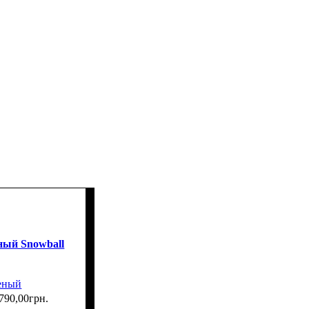
ный Snowball
леный
790
,
00
грн.