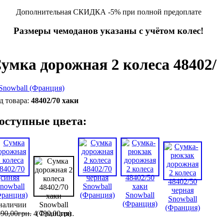
Дополнительная СКИДКА -5% при полной предоплате
Размеры чемоданов указаны с учётом колес!
умка дорожная 2 колеса 48402/
48402/70 хаки
оступные цвета:
наличии
590
,
00
грн.
4 790
,
00
грн.