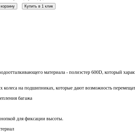
 корзину
Купить в 1 клик
водоотталкивающего материала - полиэстер 600D, который харак
х колеса на подшипниках, которые дают возможность перемещат
репления багажа
кнопкой для фиксации высоты.
атериал