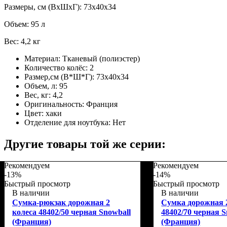
Размеры, см (ВхШхГ): 73х40х34
Объем: 95 л
Вес: 4,2 кг
Материал:
Тканевый (полиэстер)
Количество колёс:
2
Размер,см (В*Ш*Г):
73х40х34
Объем, л:
95
Вес, кг:
4,2
Оригинальность:
Франция
Цвет:
хаки
Отделение для ноутбука:
Нет
Другие товары той же серии:
Рекомендуем
Рекомендуем
-13%
-14%
Быстрый просмотр
Быстрый просмотр
В наличии
В наличии
Сумка-рюкзак дорожная 2
Сумка дорожная 
колеса 48402/50 черная Snowball
48402/70 черная S
(Франция)
(Франция)