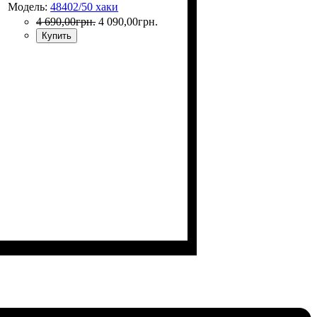
Модель:
48402/50 хаки
4 690
,
00
грн.
4 090
,
00
грн.
Купить
Размер,см (В*Ш*Г)
Объем, л
: 36
: 52х32х23