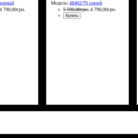
черный
Модель:
48402/70 синий
4 790
,
00
грн.
5 590
,
00
грн.
4 790
,
00
грн.
Купить
Г)
: 73х40х34
Размер,см (В*Ш*Г)
Объем, л
: 95
: 73х40х34