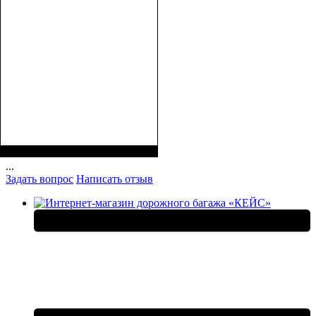
Размеры, см ( ВхШхГ)
:
28*17*9
...
Задать вопрос
Написать отзыв