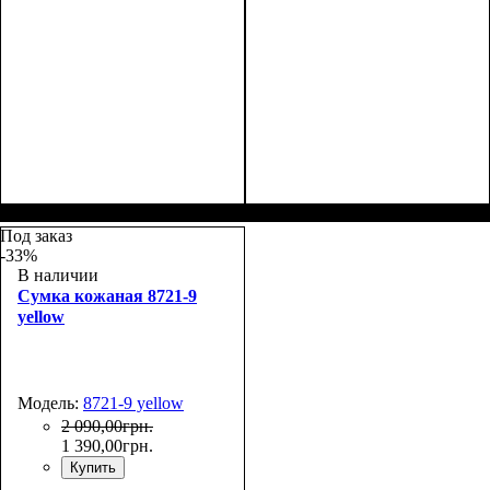
Размеры, см ( ВхШхГ)
:
Размеры, см ( ВхШхГ)
:
28*17*9
28*17*9
Под заказ
-33%
В наличии
Сумка кожаная 8721-9
yellow
Модель:
8721-9 yellow
2 090
,
00
грн.
1 390
,
00
грн.
Купить