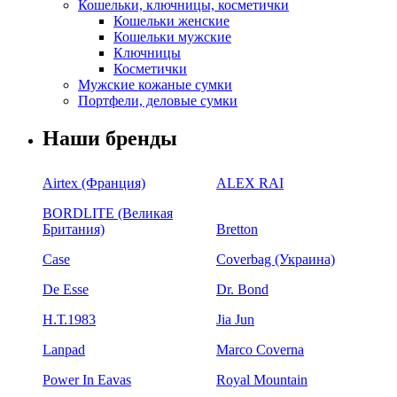
Кошельки, ключницы, косметички
Кошельки женские
Кошельки мужские
Ключницы
Косметички
Мужские кожаные сумки
Портфели, деловые сумки
Наши бренды
Airtex (Франция)
ALEX RAI
BORDLITE (Великая
Британия)
Bretton
Case
Coverbag (Украина)
De Esse
Dr. Bond
H.Т.1983
Jia Jun
Lanpad
Marco Coverna
Power In Eavas
Royal Mountain