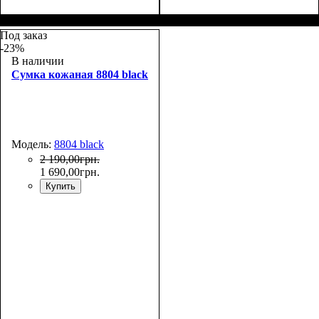
Размеры, см ( ВхШхГ)
:
Размеры, см ( ВхШхГ)
:
35*28*15
35*28*15
Под заказ
-23%
В наличии
Сумка кожаная 8804 black
Модель:
8804 black
2 190
,
00
грн.
1 690
,
00
грн.
Купить