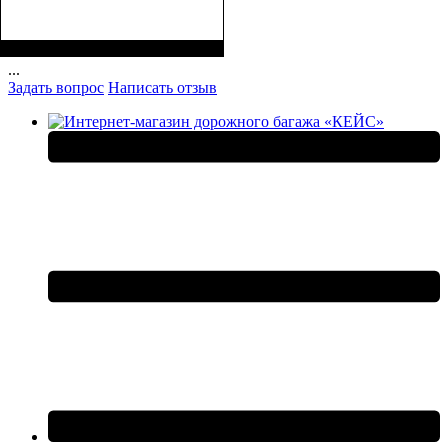
Размеры, см ( ВхШхГ)
:
35*28*15
...
Задать вопрос
Написать отзыв