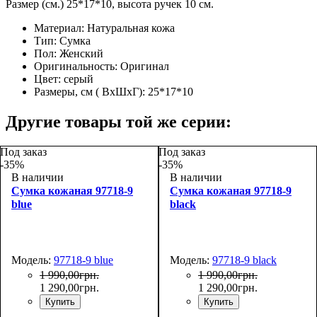
Размер (см.) 25*17*10, высота ручек 10 см.
Материал:
Натуральная кожа
Тип:
Сумка
Пол:
Женский
Оригинальность:
Оригинал
Цвет:
серый
Размеры, см ( ВхШхГ):
25*17*10
Другие товары той же серии:
Под заказ
Под заказ
-35%
-35%
В наличии
В наличии
Сумка кожаная 97718-9
Сумка кожаная 97718-9
blue
black
Модель:
97718-9 blue
Модель:
97718-9 black
1 990
,
00
грн.
1 990
,
00
грн.
1 290
,
00
грн.
1 290
,
00
грн.
Купить
Купить