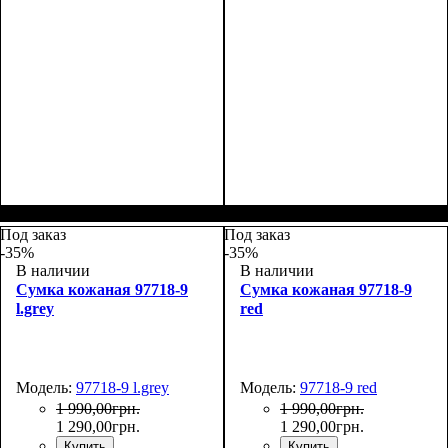
Размеры, см ( ВхШхГ)
:
Размеры, см ( ВхШхГ)
:
25*17*10
25*17*10
Под заказ
Под заказ
-35%
-35%
В наличии
В наличии
Сумка кожаная 97718-9
Сумка кожаная 97718-9
l.grey
red
Модель:
97718-9 l.grey
Модель:
97718-9 red
1 990
,
00
грн.
1 990
,
00
грн.
1 290
,
00
грн.
1 290
,
00
грн.
Купить
Купить