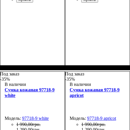
Размеры, см ( ВхШхГ)
:
Размеры, см ( ВхШхГ)
:
25*17*10
25*17*10
Под заказ
Под заказ
-35%
-35%
В наличии
В наличии
Сумка кожаная 97718-9
Сумка кожаная 97718-9
white
apricot
Модель:
97718-9 white
Модель:
97718-9 apricot
1 990
,
00
грн.
1 990
,
00
грн.
1 290
,
00
грн.
1 290
,
00
грн.