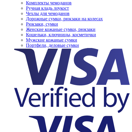
Комплекты чемоданов
Ручная кладь лоукост
Чехлы для чемоданов
Дорожные сумки, рюкзаки на колесах
Рюкзаки, сумки
Женские кожаные сумки, рюкзаки
Кошельки, ключницы, косметички
Мужские кожаные сумки
Портфели, деловые сумки