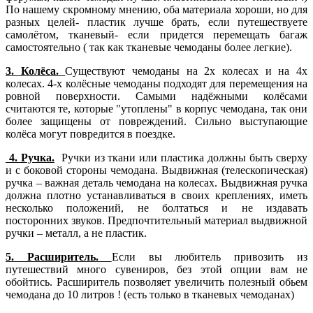
По нашему скромному мнению, оба материала хороши, но для
разных целей- пластик лучше брать, если путешествуете
самолётом, тканевый- если придется перемещать багаж
самостоятельно ( так как тканевые чемоданы более легкие).
3. Колёса.
Существуют чемоданы на 2х колесах и на 4х
колесах. 4-х колёсные чемоданы подходят для перемещения на
ровной поверхности. Самыми надёжными колёсами
считаются те, которые "утоплены" в корпус чемодана, так они
более защищены от повреждений. Сильно выступающие
колёса могут повредится в поездке.
4. Ручка.
Ручки из ткани или пластика должны быть сверху
и с боковой стороны чемодана. Выдвижная (телескопическая)
ручка – важная деталь чемодана на колесах. Выдвижная ручка
должна плотно устанавливаться в своих креплениях, иметь
несколько положений, не болтаться и не издавать
посторонних звуков. Предпочтительный материал выдвижной
ручки – металл, а не пластик.
5. Расширитель.
Если вы любитель привозить из
путешествий много сувениров, без этой опции вам не
обойтись. Расширитель позволяет увеличить полезный обьем
чемодана до 10 литров ! (есть только в тканевых чемоданах)