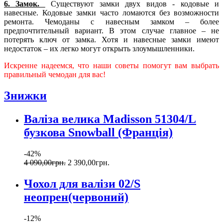
6. Замок.
Существуют замки двух видов - кодовые и
навесные. Кодовые замки часто ломаются без возможности
ремонта. Чемоданы с навесным замком – более
предпочтительный вариант. В этом случае главное – не
потерять ключ от замка. Хотя и навесные замки имеют
недостаток – их легко могут открыть злоумышленники.
Искренне надеемся, что наши советы помогут вам выбрать
правильный чемодан для вас!
Знижки
Валіза велика Madisson 51304/L
бузкова Snowball (Франція)
-42%
4 090
,
00
грн.
2 390
,
00
грн.
Чохол для валізи 02/S
неопрен(червоний)
-12%