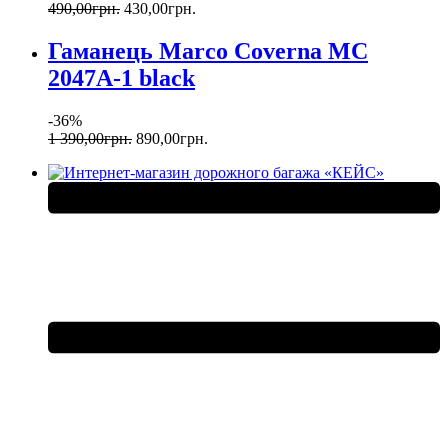
490
,
00
грн.
430
,
00
грн.
Гаманець Marco Coverna MC
2047A-1 black
-36%
1 390
,
00
грн.
890
,
00
грн.