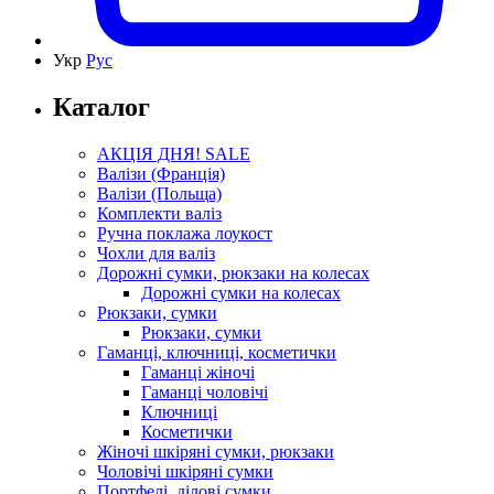
Укр
Рус
Каталог
АКЦІЯ ДНЯ! SALE
Валізи (Франція)
Валізи (Польща)
Комплекти валіз
Ручна поклажа лоукост
Чохли для валіз
Дорожні сумки, рюкзаки на колесах
Дорожні сумки на колесах
Рюкзаки, сумки
Рюкзаки, сумки
Гаманці, ключниці, косметички
Гаманці жіночі
Гаманці чоловічі
Ключниці
Косметички
Жіночі шкіряні сумки, рюкзаки
Чоловічі шкіряні сумки
Портфелі, ділові сумки