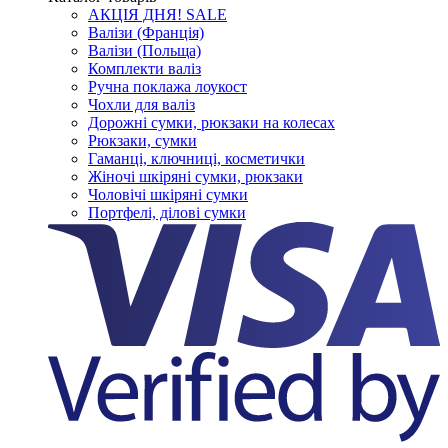
АКЦІЯ ДНЯ! SALE
Валізи (Франція)
Валізи (Польща)
Комплекти валіз
Ручна поклажа лоукост
Чохли для валіз
Дорожні сумки, рюкзаки на колесах
Рюкзаки, сумки
Гаманці, ключниці, косметички
Жіночі шкіряні сумки, рюкзаки
Чоловічі шкіряні сумки
Портфелі, ділові сумки