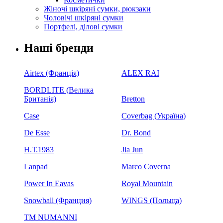
Жіночі шкіряні сумки, рюкзаки
Чоловічі шкіряні сумки
Портфелі, ділові сумки
Наші бренди
Airtex (Франція)
ALEX RAI
BORDLITE (Велика
Британія)
Bretton
Case
Coverbag (Україна)
De Esse
Dr. Bond
H.Т.1983
Jia Jun
Lanpad
Marco Coverna
Power In Eavas
Royal Mountain
Snowball (Франция)
WINGS (Польща)
ТМ NUMANNI