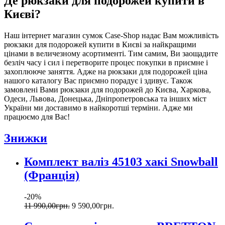
Де рюкзаки для подорожей купити в
Києві?
Наш інтернет магазин сумок Case-Shop надає Вам можливість
рюкзаки для подорожей купити в Києві за найкращими
цінами в величезному асортименті. Тим самим, Ви заощадите
безліч часу і сил і перетворите процес покупки в приємне і
захоплююче заняття. Адже на рюкзаки для подорожей ціна
нашого каталогу Вас приємно порадує і здивує. Також
замовлені Вами рюкзаки для подорожей до Києва, Харкова,
Одеси, Львова, Донецька, Дніпропетровська та інших міст
України ми доставимо в найкоротші терміни. Адже ми
працюємо для Вас!
Знижки
Комплект валіз 45103 хакі Snowball
(Франція)
-20%
11 990
,
00
грн.
9 590
,
00
грн.