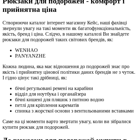
Рюкзаки для подорожей - комфорт і
прийнятна ціна
Створюючи каталог інтернет магазину Кейс, наші фахівці
звернули увагу на такі моменти як багатофункціональність,
якість, бренд і ціна. Слідчо, в нашому каталозі Ви знайдете
рюкзаки для подорожей таких світових брендів, як:
WENHAO
PANYANZHE
Кожна людина, яка має відношення до подорожей знає про
якість і прийнятну цінової політики даних брендів не з чуток.
І гідно цінує такі дрібниці, як:
бічні регульовані ремені на карабіни
відділ для ноутбука і органайзера
бічні кишені для пляшок з питною водою
петлі для кріплення карематів
спинка з жорсткої основи з вентильованими вставками
Саме на ці моменти варто звертати увагу, коли ви зібралися
купити рюкзак для подорожей.