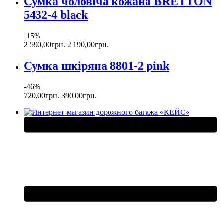
Сумка чоловіча кожана BRETTON
5432-4 black
-15%
2 590
,
00
грн.
2 190
,
00
грн.
Сумка шкіряна 8801-2 pink
-46%
720
,
00
грн.
390
,
00
грн.