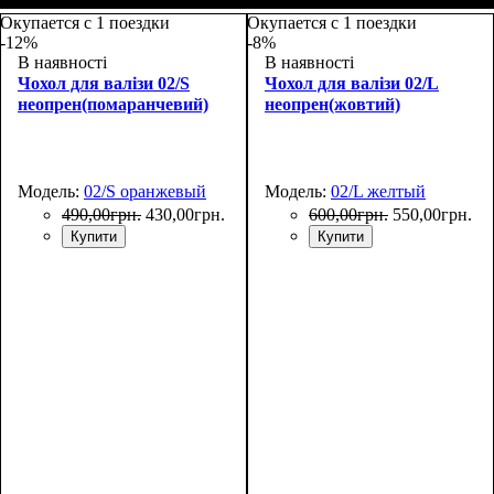
Размеры, см
: 50-55
Размеры, см
: 50-55
Окупается с 1 поездки
Окупается с 1 поездки
-12%
-8%
В наявності
В наявності
Чохол для валізи 02/S
Чохол для валізи 02/L
неопрен(помаранчевий)
неопрен(жовтий)
Модель:
02/S оранжевый
Модель:
02/L желтый
490
,
00
грн.
430
,
00
грн.
600
,
00
грн.
550
,
00
грн.
Купити
Купити