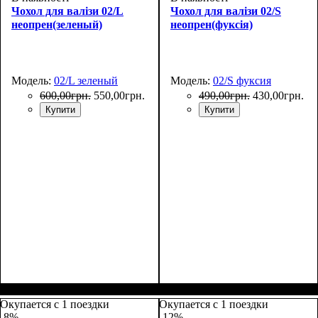
Чохол для валізи 02/L
Чохол для валізи 02/S
неопрен(зеленый)
неопрен(фуксія)
Модель:
02/L зеленый
Модель:
02/S фуксия
600
,
00
грн.
550
,
00
грн.
490
,
00
грн.
430
,
00
грн.
Купити
Купити
Размеры, см
: 65-75
Размеры, см
: 50-55
Окупается с 1 поездки
Окупается с 1 поездки
-8%
-12%