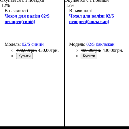
Окупается с 1 поездки
Окупается с 1 поездки
-12%
-12%
В наявності
В наявності
Чохол для валізи 02/S
Чохол для валізи 02/S
неопрен(синій)
неопрен(баклажан)
Модель:
02/S синий
Модель:
02/S баклажан
490
,
00
грн.
430
,
00
грн.
490
,
00
грн.
430
,
00
грн.
Купити
Купити