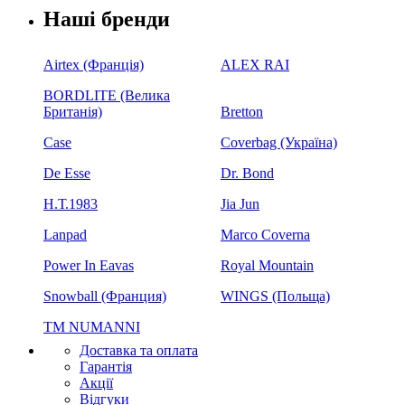
Наші бренди
Airtex (Франція)
ALEX RAI
BORDLITE (Велика
Британія)
Bretton
Case
Coverbag (Україна)
De Esse
Dr. Bond
H.Т.1983
Jia Jun
Lanpad
Marco Coverna
Power In Eavas
Royal Mountain
Snowball (Франция)
WINGS (Польща)
ТМ NUMANNI
Доставка та оплата
Гарантія
Акції
Відгуки