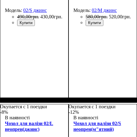
Модель:
02/S джинс
Модель:
02/M джинс
490
,
00
грн.
430
,
00
грн.
580
,
00
грн.
520
,
00
грн.
Купити
Купити
Размеры, см
: 50-55
Размеры, см
: 55-65
Окупается с 1 поездки
Окупается с 1 поездки
-8%
-12%
В наявності
В наявності
Чохол для валізи 02/L
Чохол для валізи 02/S
неопрен(джинс)
неопрен(м"ятний)