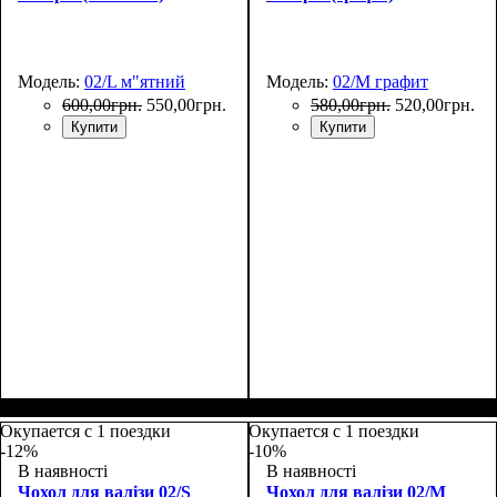
Модель:
02/L м"ятний
Модель:
02/M графит
600
,
00
грн.
550
,
00
грн.
580
,
00
грн.
520
,
00
грн.
Купити
Купити
Размеры, см
: 65-75
Размеры, см
: 55-65
Окупается с 1 поездки
Окупается с 1 поездки
-12%
-10%
В наявності
В наявності
Чохол для валізи 02/S
Чохол для валізи 02/M