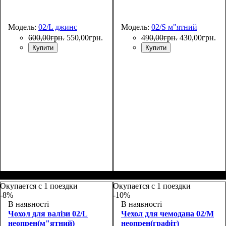
Модель:
02/L джинс
Модель:
02/S м"ятний
600
,
00
грн.
550
,
00
грн.
490
,
00
грн.
430
,
00
грн.
Купити
Купити
Размеры, см
: 65-75
Размеры, см
: 50-55
Окупается с 1 поездки
Окупается с 1 поездки
-8%
-10%
В наявності
В наявності
Чохол для валізи 02/L
Чехол для чемодана 02/M
неопрен(м"ятний)
неопрен(графіт)