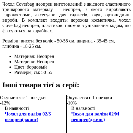
Чохол Coverbag неопрен виготовлений з якісного еластичного
тришарового матеріалу – неопрен, з якого виробляють
гідрокостюми, аксесуари для гаджетів, одяг, ортопедичні
вироби. В комплект входить: дорожня косметичка, чохол
Coverbag неопрен, пластикові пломби з унікальним кодом, що
фіксуються на карабінах.
Розміри: висота без коліс - 50-55 см, ширина - 35-45 см,
глибина - 18-25 см.
Материал:
Неопрен
Материал:
Неопрен
Цвет:
бордовый
Размеры, см:
50-55
Інші товари тієї ж серії:
Окупается с 1 поездки
Окупается с 1 поездки
-12%
-10%
В наявності
В наявності
Чохол для валізи 02/S
Чохол для валізи 02/M
неопрен(джинс)
неопрен(джинс)