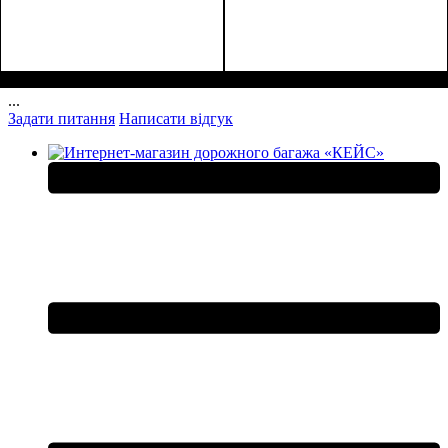
Размеры, см
: 65-75
Размеры, см
: 55-65
...
Задати питання
Написати відгук