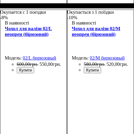
Размеры, см
: 50-55
Размеры, см
: 65-75
Окупается с 1 поездки
Окупається з 1 поїздки
-8%
-10%
В наявності
В наявності
Чохол для валізи 02/L
Чохол для валізи 02/M
неопрен (бірюзовий)
неопрен (бірюзовий)
Модель:
02/L бирюзовый
Модель:
02/M бирюзовый
600
,
00
грн.
550
,
00
грн.
580
,
00
грн.
520
,
00
грн.
Купити
Купити