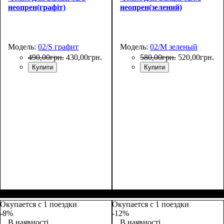
неопрен(графіт)
неопрен(зелений)
Модель:
02/S графит
Модель:
02/M зеленый
490
,
00
грн.
430
,
00
грн.
580
,
00
грн.
520
,
00
грн.
Купити
Купити
Размеры, см
: 50-55
Размеры, см
: 55-65
Окупается с 1 поездки
Окупается с 1 поездки
-8%
-12%
В наявності
В наявності