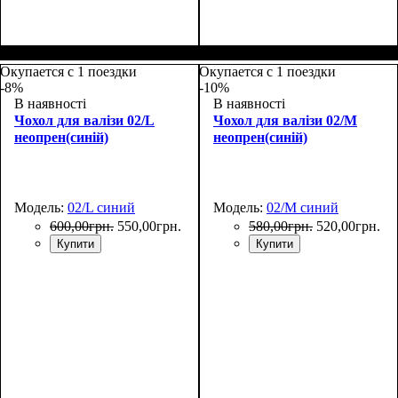
Размеры, см
: 50-55
Размеры, см
: 65-75
Окупается с 1 поездки
Окупается с 1 поездки
-8%
-10%
В наявності
В наявності
Чохол для валізи 02/L
Чохол для валізи 02/M
неопрен(синій)
неопрен(синій)
Модель:
02/L синий
Модель:
02/M синий
600
,
00
грн.
550
,
00
грн.
580
,
00
грн.
520
,
00
грн.
Купити
Купити