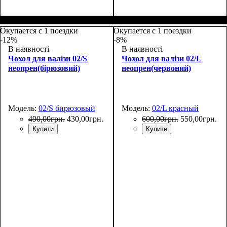
Размеры, см
: 65-75
Размеры, см
: 55-65
Окупается с 1 поездки
Окупается с 1 поездки
-12%
-8%
В наявності
В наявності
Чохол для валізи 02/S
Чохол для валізи 02/L
неопрен(бірюзовий)
неопрен(червоний)
Модель:
02/S бирюзовый
Модель:
02/L красный
490
,
00
грн.
430
,
00
грн.
600
,
00
грн.
550
,
00
грн.
Купити
Купити