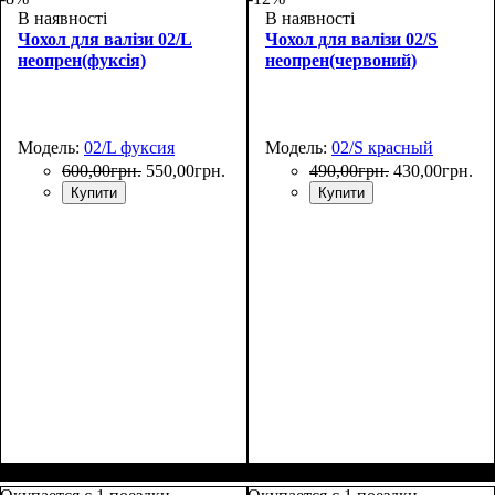
В наявності
В наявності
Чохол для валізи 02/L
Чохол для валізи 02/S
неопрен(фуксія)
неопрен(червоний)
Модель:
02/L фуксия
Модель:
02/S красный
600
,
00
грн.
550
,
00
грн.
490
,
00
грн.
430
,
00
грн.
Купити
Купити
Размеры, см
: 65-75
Размеры, см
: 50-55