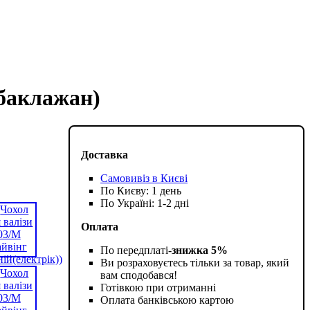
(баклажан)
Доставка
Самовивіз в Києві
По Києву: 1 день
По Україні: 1-2 дні
Оплата
По передплаті-
знижка 5%
Ви розраховуєтесь тільки за товар, який
вам сподобався!
Готівкою при отриманні
Оплата банківською картою