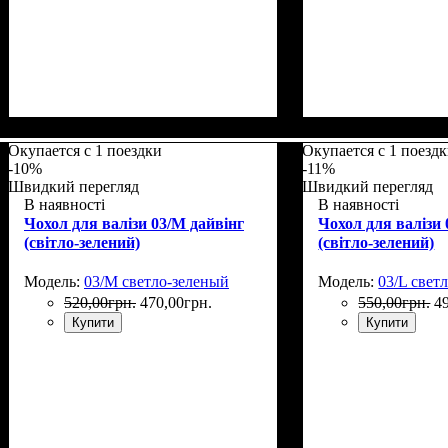
Размеры, см
: 50-55
Размеры, см
: 55-6
Окупается с 1 поездки
Окупается с 1 поезд
-10%
-11%
Швидкий перегляд
Швидкий перегляд
В наявності
В наявності
Чохол для валізи 03/M дайвінг
Чохол для валізи 
(світло-зелений)
(світло-зелений)
Модель:
03/M светло-зеленый
Модель:
03/L свет
520
,
00
грн.
470
,
00
грн.
550
,
00
грн.
4
Купити
Купити