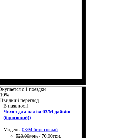
Размеры, см
: 65-75
Окупается с 1 поездки
-10%
Швидкий перегляд
В наявності
Чохол для валізи 03/M дайвінг
(бірюзовий))
Модель:
03/M бирюзовый
520
,
00
грн.
470
,
00
грн.