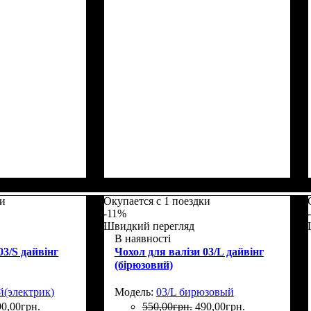
5
Размеры, см
: 50-55
ки
Окупается с 1 поездки
-11%
Швидкий перегляд
В наявності
03/S дайвінг
Чохол для валізи 03/L дайвінг
(бірюзовий)
й(электрик)
Модель:
03/L бирюзовый
90
,
00
грн.
550
,
00
грн.
490
,
00
грн.