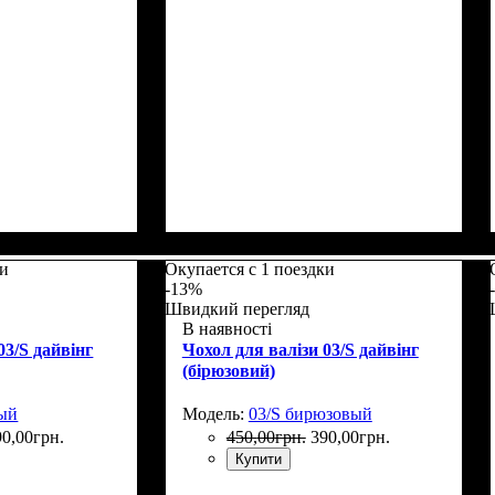
5
Размеры, см
: 65-75
ки
Окупается с 1 поездки
-13%
Швидкий перегляд
В наявності
03/S дайвінг
Чохол для валізи 03/S дайвінг
(бірюзовий)
ный
Модель:
03/S бирюзовый
90
,
00
грн.
450
,
00
грн.
390
,
00
грн.
Купити