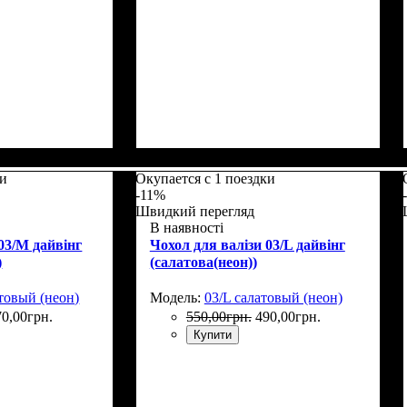
5
Размеры, см
: 65-75
ки
Окупается с 1 поездки
-11%
Швидкий перегляд
В наявності
03/M дайвінг
Чохол для валізи 03/L дайвінг
)
(салатова(неон))
товый (неон)
Модель:
03/L салатовый (неон)
70
,
00
грн.
550
,
00
грн.
490
,
00
грн.
Купити