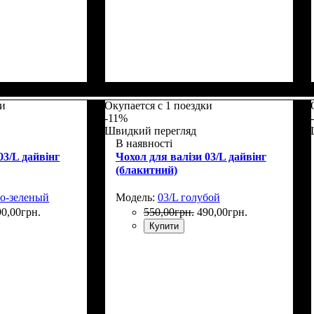
5
Размеры, см
: 65-75
ки
Окупается с 1 поездки
-11%
Швидкий перегляд
В наявності
03/L дайвінг
Чохол для валізи 03/L дайвінг
(блакитний)
ло-зеленый
Модель:
03/L голубой
90
,
00
грн.
550
,
00
грн.
490
,
00
грн.
Купити