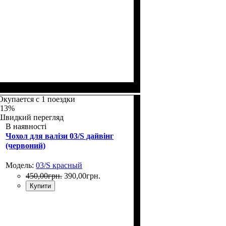
Размеры, см
: 55-65
Окупается с 1 поездки
-13%
Швидкий перегляд
В наявності
Чохол для валізи 03/S дайвінг
(червоний)
Модель:
03/S красный
450
,
00
грн.
390
,
00
грн.
Купити