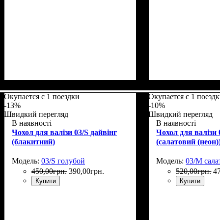
Размеры, см
: 55-65
Размеры, см
: 65-7
Окупается с 1 поездки
Окупается с 1 поезд
-13%
-10%
Швидкий перегляд
Швидкий перегляд
В наявності
В наявності
Чохол для валізи 03/S дайвінг
Чохол для валізи 
(блакитний)
(салатовий (неон)
Модель:
03/S голубой
Модель:
03/M сала
450
,
00
грн.
390
,
00
грн.
520
,
00
грн.
4
Купити
Купити