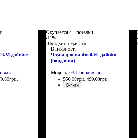
ки
Окупается с 1 поездки
-11%
Швидкий перегляд
В наявності
03/M дайвінг
Чохол для валізи 03/L дайвінг
(бордовий)
довый
Модель:
03/L бордовый
70
,
00
грн.
550
,
00
грн.
490
,
00
грн.
Купити