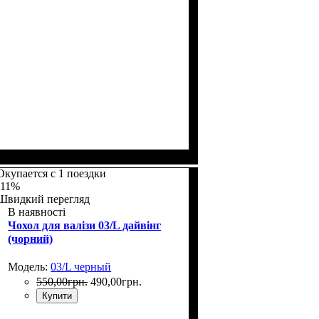
Размеры, см
: 50-55
Окупается с 1 поездки
-11%
Швидкий перегляд
В наявності
Чохол для валізи 03/L дайвінг
(чорний)
Модель:
03/L черный
550
,
00
грн.
490
,
00
грн.
Купити