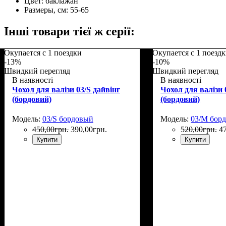
Цвет:
баклажан
Размеры, см:
55-65
Інші товари тієї ж серії:
Окупается с 1 поездки
Окупается с 1 поезд
-13%
-10%
Швидкий перегляд
Швидкий перегляд
В наявності
В наявності
Чохол для валізи 03/S дайвінг
Чохол для валізи 
(бордовий)
(бордовий)
Модель:
03/S бордовый
Модель:
03/M бор
450
,
00
грн.
390
,
00
грн.
520
,
00
грн.
4
Купити
Купити