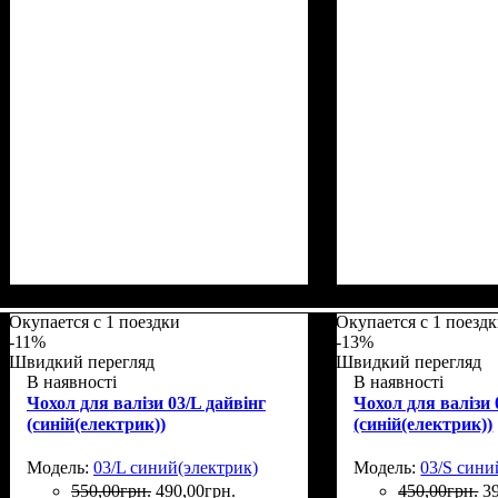
Размеры, см
: 50-55
Размеры, см
: 50-5
Окупается с 1 поездки
Окупается с 1 поезд
-11%
-13%
Швидкий перегляд
Швидкий перегляд
В наявності
В наявності
Чохол для валізи 03/L дайвінг
Чохол для валізи 
(синій(електрик))
(синій(електрик))
Модель:
03/L синий(электрик)
Модель:
03/S сини
550
,
00
грн.
490
,
00
грн.
450
,
00
грн.
3