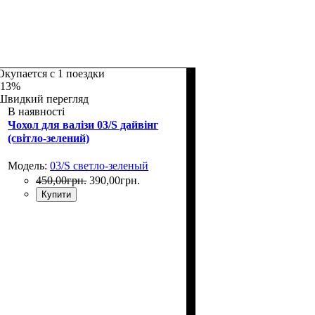
Окупается с 1 поездки
-13%
Швидкий перегляд
В наявності
Чохол для валізи 03/S дайвінг
(світло-зелений)
Модель:
03/S светло-зеленый
450
,
00
грн.
390
,
00
грн.
Купити