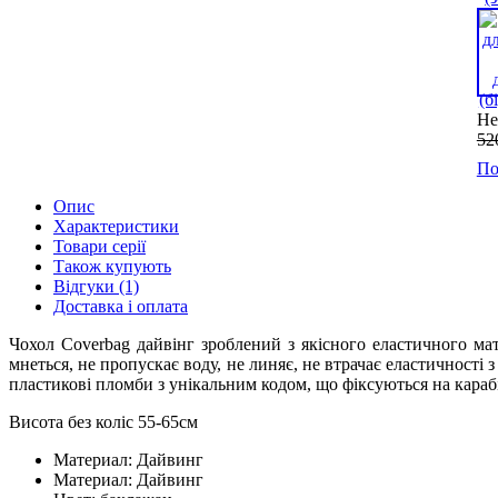
Не
52
По
Опис
Характеристики
Товари серії
Також купують
Відгуки (1)
Доставка і оплата
Чохол Coverbag дайвінг зроблений з якісного еластичного мат
мнеться, не пропускає воду, не линяє, не втрачає еластичності 
пластикові пломби з унікальним кодом, що фіксуються на караб
Висота без коліс 55-65см
Материал:
Дайвинг
Материал:
Дайвинг