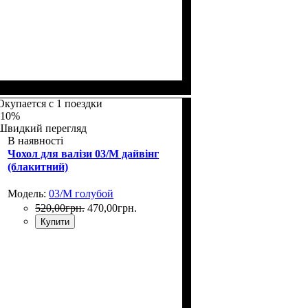
Размеры, см
: 50-55
Окупается с 1 поездки
-10%
Швидкий перегляд
В наявності
Чохол для валізи 03/M дайвінг
(блакитний)
Модель:
03/M голубой
520
,
00
грн.
470
,
00
грн.
Купити