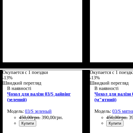
Размеры, см
: 50-55
Размеры, см
: 55-6
Окупается с 1 поездки
Окупается с 1 поезд
-13%
-13%
Швидкий перегляд
Швидкий перегляд
В наявності
В наявності
Чохол для валізи 03/S дайвінг
Чохол для валізи 
(зелений)
(м"ятний)
Модель:
03/S зеленый
Модель:
03/S мят
450
,
00
грн.
390
,
00
грн.
450
,
00
грн.
3
Купити
Купити