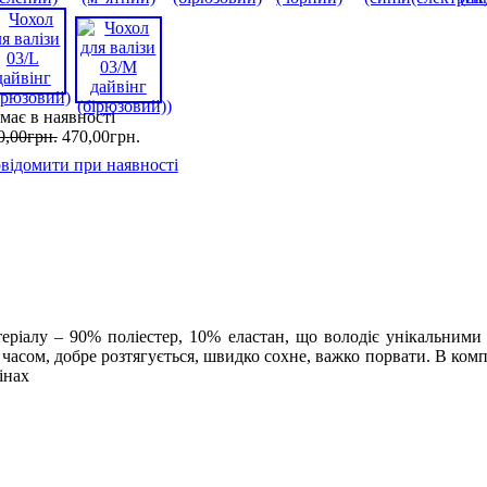
має в наявності
0
,
00
грн.
470
,
00
грн.
відомити при наявності
еріалу – 90% поліестер, 10% еластан, що володіє унікальними 
з часом, добре розтягується, швидко сохне, важко порвати. В ком
інах