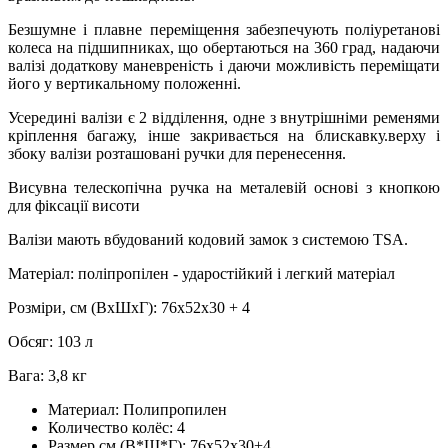
Безшумне і плавне переміщення забезпечують поліуретанові
колеса на підшипниках, що обертаються на 360 град, надаючи
валізі додаткову маневреність і даючи можливість переміщати
його у вертикальному положенні.
Усередині валізи є 2 відділення, одне з внутрішніми ременями
кріплення багажу, інше закривається на блискавку.верху і
збоку валізи розташовані ручки для перенесення.
Висувна телескопічна ручка на металевій основі з кнопкою
для фіксації висоти
Валізи мають вбудований кодовий замок з системою TSA.
Матеріал: поліпропілен - ударостійкий і легкий матеріал
Розміри, см (ВхШхГ): 76х52х30 + 4
Обсяг: 103 л
Вага: 3,8 кг
Материал:
Полипропилен
Количество колёс:
4
Размер,см (В*Ш*Г):
76х52х30+4