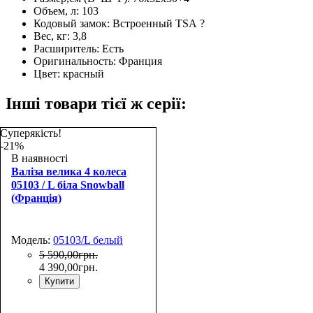
Объем, л:
103
Кодовый замок:
Встроенный TSA
?
Вес, кг:
3,8
Расширитель:
Есть
Оригинальность:
Франция
Цвет:
красный
Інші товари тієї ж серії:
Суперякість!
-21%
В наявності
Валіза велика 4 колеса
05103 / L біла Snowball
(Франція)
Модель:
05103/L белый
5 590
,
00
грн.
4 390
,
00
грн.
Купити