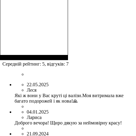
Размер,см (В*Ш*Г)
Объем, л
: 103
:
76х52х30+4
Середній рейтинг:
5
, відгуків:
7
22.05.2025
Леся
Які ж вони у Вас круті ці валізи.Моя витримала вже
багато подорожей і як нова!🙏
04.01.2025
Лариса
Доброго вечора! Щиро дякую за неймовірну красу!
21.09.2024